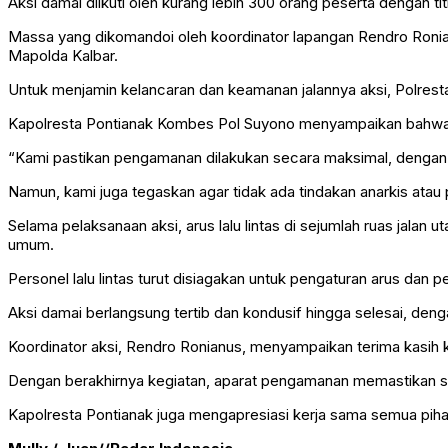
Aksi damai diikuti oleh kurang lebih 300 orang peserta dengan t
Massa yang dikomandoi oleh koordinator lapangan Rendro Ronianu
Mapolda Kalbar.
Untuk menjamin kelancaran dan keamanan jalannya aksi, Polrest
Kapolresta Pontianak Kombes Pol Suyono menyampaikan bahwa
“Kami pastikan pengamanan dilakukan secara maksimal, dengan
Namun, kami juga tegaskan agar tidak ada tindakan anarkis atau
Selama pelaksanaan aksi, arus lalu lintas di sejumlah ruas jalan
umum.
Personel lalu lintas turut disiagakan untuk pengaturan arus dan 
Aksi damai berlangsung tertib dan kondusif hingga selesai, den
Koordinator aksi, Rendro Ronianus, menyampaikan terima kasih 
Dengan berakhirnya kegiatan, aparat pengamanan memastikan se
Kapolresta Pontianak juga mengapresiasi kerja sama semua pih