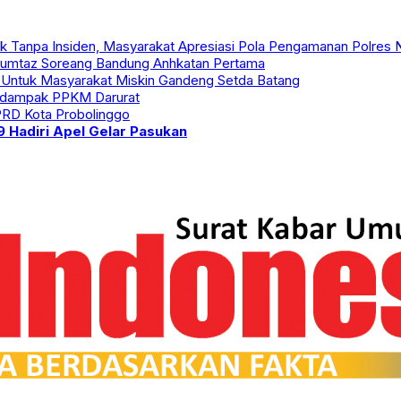
k Tanpa Insiden, Masyarakat Apresiasi Pola Pengamanan Polres 
l-Mumtaz Soreang Bandung Anhkatan Pertama
Untuk Masyarakat Miskin Gandeng Setda Batang
erdampak PPKM Darurat
PRD Kota Probolinggo
 Hadiri Apel Gelar Pasukan