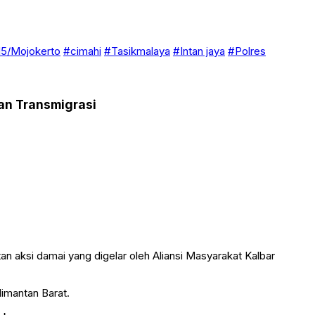
5/Mojokerto
#cimahi
#Tasikmalaya
#Intan jaya
#Polres
an Transmigrasi
 aksi damai yang digelar oleh Aliansi Masyarakat Kalbar
limantan Barat.