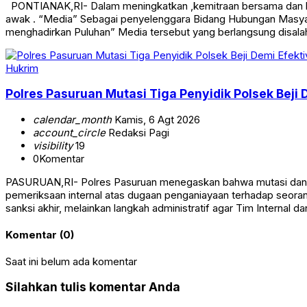
PONTIANAK,RI- Dalam meningkatkan ,kemitraan bersama dan ber 
awak . “Media” Sebagai penyelenggara Bidang Hubungan Masya
menghadirkan Puluhan” Media tersebut yang berlangsung disala
Hukrim
Polres Pasuruan Mutasi Tiga Penyidik Polsek Beji 
calendar_month
Kamis, 6 Agt 2026
account_circle
Redaksi Pagi
visibility
19
0
Komentar
PASURUAN,RI- Polres Pasuruan menegaskan bahwa mutasi dan pen
pemeriksaan internal atas dugaan penganiayaan terhadap seoran
sanksi akhir, melainkan langkah administratif agar Tim Internal 
Komentar (0)
Saat ini belum ada komentar
Silahkan tulis komentar Anda