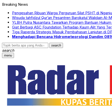
Breaking News
Pengesahan Ribuan Warga Perguruan Silat PSHT di Nganju
Wisuda tahfidzul Qur’an Pesantren Barokatul Walidain A
YLBH Putra Nusantara Tawarkan Program Bantuan Hukum 
Giat Berbagi ASC Foundation Terhadap Kaum Alit Yang T
Tiga Raperda Strategis Masuk Pembahasan Lanjutan di D
Menghadapi Bencana Hidrometeorologi Dandim 0819
search
search
menu