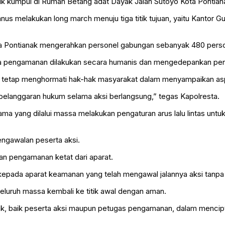
itik kumpul di Rumah Betang adat Dayak Jalan Sutoyo Kota Pontian
s melakukan long march menuju tiga titik tujuan, yaitu Kantor Gu
a Pontianak mengerahkan personel gabungan sebanyak 480 personel 
 pengamanan dilakukan secara humanis dan mengedepankan pend
 tetap menghormati hak-hak masyarakat dalam menyampaikan asp
 pelanggaran hukum selama aksi berlangsung,” tegas Kapolresta.
 utama yang dilalui massa melakukan pengaturan arus lalu lintas u
pengawalan peserta aksi.
gan pengamanan ketat dari aparat.
kepada aparat keamanan yang telah mengawal jalannya aksi tanpa 
luruh massa kembali ke titik awal dengan aman.
ak, baik peserta aksi maupun petugas pengamanan, dalam mencipt