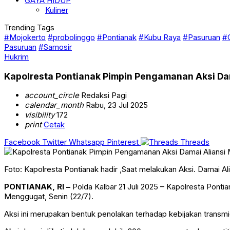
GAYA HIDUP
Kuliner
Trending Tags
#Mojokerto
#probolinggo
#Pontianak
#Kubu Raya
#Pasuruan
#
Pasuruan
#Samosir
Hukrim
Kapolresta Pontianak Pimpin Pengamanan Aksi Da
account_circle
Redaksi Pagi
calendar_month
Rabu, 23 Jul 2025
visibility
172
print
Cetak
Facebook
Twitter
Whatsapp
Pinterest
Threads
Foto: Kapolresta Pontianak hadir ,Saat melakukan Aksi. Damai Al
PONTIANAK, RI –
Polda Kalbar 21 Juli 2025 – Kapolresta Pont
Menggugat, Senin (22/7).
Aksi ini merupakan bentuk penolakan terhadap kebijakan transmi