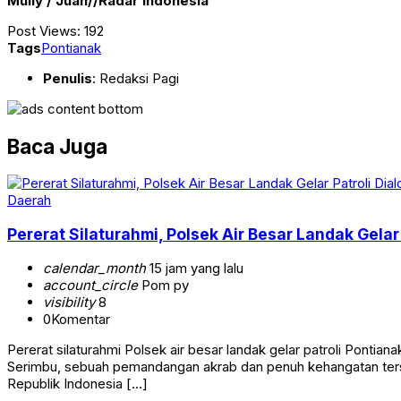
Mully / Juan//Radar Indonesia
Post Views:
192
Tags
Pontianak
Penulis
: Redaksi Pagi
Baca Juga
Daerah
Pererat Silaturahmi, Polsek Air Besar Landak Gela
calendar_month
15 jam yang lalu
account_circle
Pom py
visibility
8
0
Komentar
Pererat silaturahmi Polsek air besar landak gelar patroli Pont
Serimbu, sebuah pemandangan akrab dan penuh kehangatan tersa
Republik Indonesia […]