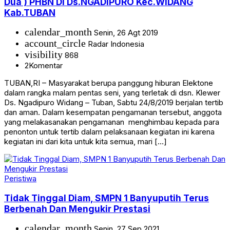
Dua ) PHBN Di Ds.NGADIPURO Kec.WIDANG
Kab.TUBAN
calendar_month
Senin, 26 Agt 2019
account_circle
Radar Indonesia
visibility
868
2
Komentar
TUBAN,RI – Masyarakat berupa panggung hiburan Elektone
dalam rangka malam pentas seni, yang terletak di dsn. Klewer
Ds. Ngadipuro Widang – Tuban, Sabtu 24/8/2019 berjalan tertib
dan aman. Dalam kesempatan pengamanan tersebut, anggota
yang melakasanakan pengamanan menghimbau kepada para
penonton untuk tertib dalam pelaksanaan kegiatan ini karena
kegiatan ini dari kita untuk kita semua, mari […]
Peristiwa
Tidak Tinggal Diam, SMPN 1 Banyuputih Terus
Berbenah Dan Mengukir Prestasi
calendar_month
Senin, 27 Sep 2021