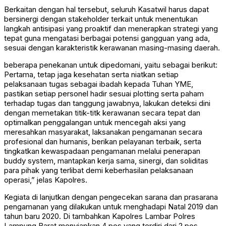
Berkaitan dengan hal tersebut, seluruh Kasatwil harus dapat
bersinergi dengan stakeholder terkait untuk menentukan
langkah antisipasi yang proaktif dan menerapkan strategi yang
tepat guna mengatasi berbagai potensi gangguan yang ada,
sesuai dengan karakteristik kerawanan masing-masing daerah.
beberapa penekanan untuk dipedomani, yaitu sebagai berikut:
Pertama, tetap jaga kesehatan serta niatkan setiap
pelaksanaan tugas sebagai ibadah kepada Tuhan YME,
pastikan setiap personel hadir sesuai plotting serta paham
terhadap tugas dan tanggung jawabnya, lakukan deteksi dini
dengan memetakan titik-titk kerawanan secara tepat dan
optimalkan penggalangan untuk mencegah aksi yang
meresahkan masyarakat, laksanakan pengamanan secara
profesional dan humanis, berikan pelayanan terbaik, serta
tingkatkan kewaspadaan pengamanan melalui penerapan
buddy system, mantapkan kerja sama, sinergi, dan soliditas
para pihak yang terlibat demi keberhasilan pelaksanaan
operasi,” jelas Kapolres.
Kegiata di lanjutkan dengan pengecekan sarana dan prasarana
pengamanan yang dilakukan untuk menghadapi Natal 2019 dan
tahun baru 2020. Di tambahkan Kapolres Lambar Polres
Lampung Barat menyiapkan 4 pos yang terdiri dari 2 pos