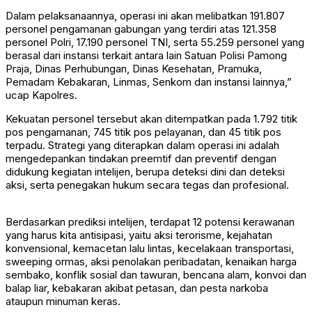
Dalam pelaksanaannya, operasi ini akan melibatkan 191.807
personel pengamanan gabungan yang terdiri atas 121.358
personel Polri, 17.190 personel TNI, serta 55.259 personel yang
berasal dari instansi terkait antara lain Satuan Polisi Pamong
Praja, Dinas Perhubungan, Dinas Kesehatan, Pramuka,
Pemadam Kebakaran, Linmas, Senkom dan instansi lainnya,”
ucap Kapolres.
Kekuatan personel tersebut akan ditempatkan pada 1.792 titik
pos pengamanan, 745 titik pos pelayanan, dan 45 titik pos
terpadu. Strategi yang diterapkan dalam operasi ini adalah
mengedepankan tindakan preemtif dan preventif dengan
didukung kegiatan intelijen, berupa deteksi dini dan deteksi
aksi, serta penegakan hukum secara tegas dan profesional.
Berdasarkan prediksi intelijen, terdapat 12 potensi kerawanan
yang harus kita antisipasi, yaitu aksi terorisme, kejahatan
konvensional, kemacetan lalu lintas, kecelakaan transportasi,
sweeping ormas, aksi penolakan peribadatan, kenaikan harga
sembako, konflik sosial dan tawuran, bencana alam, konvoi dan
balap liar, kebakaran akibat petasan, dan pesta narkoba
ataupun minuman keras.