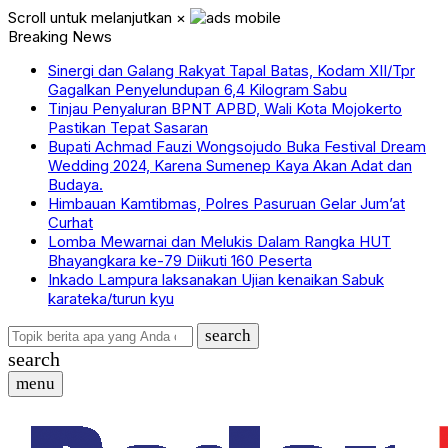
Scroll untuk melanjutkan
×
Breaking News
Sinergi dan Galang Rakyat Tapal Batas, Kodam XII/Tpr
Gagalkan Penyelundupan 6,4 Kilogram Sabu
Tinjau Penyaluran BPNT APBD, Wali Kota Mojokerto
Pastikan Tepat Sasaran
Bupati Achmad Fauzi Wongsojudo Buka Festival Dream
Wedding 2024, Karena Sumenep Kaya Akan Adat dan
Budaya.
Himbauan Kamtibmas, Polres Pasuruan Gelar Jum’at
Curhat
Lomba Mewarnai dan Melukis Dalam Rangka HUT
Bhayangkara ke-79 Diikuti 160 Peserta
Inkado Lampura laksanakan Ujian kenaikan Sabuk
karateka/turun kyu
search
search
menu