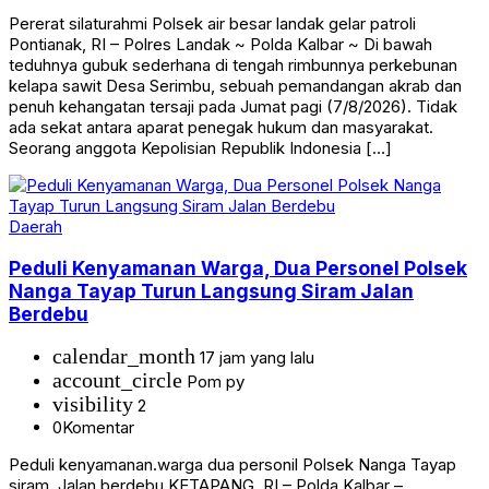
Pererat silaturahmi Polsek air besar landak gelar patroli
Pontianak, RI – Polres Landak ~ Polda Kalbar ~ Di bawah
teduhnya gubuk sederhana di tengah rimbunnya perkebunan
kelapa sawit Desa Serimbu, sebuah pemandangan akrab dan
penuh kehangatan tersaji pada Jumat pagi (7/8/2026). Tidak
ada sekat antara aparat penegak hukum dan masyarakat.
Seorang anggota Kepolisian Republik Indonesia […]
Daerah
Peduli Kenyamanan Warga, Dua Personel Polsek
Nanga Tayap Turun Langsung Siram Jalan
Berdebu
calendar_month
17 jam yang lalu
account_circle
Pom py
visibility
2
0
Komentar
Peduli kenyamanan.warga dua personil Polsek Nanga Tayap
siram. Jalan berdebu KETAPANG, RI – Polda Kalbar –