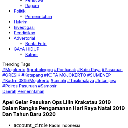
Peristiwa
Ragam
Politik
Pemerintahan
Hukrim
Investigasi
Pendidikan
Advertorial
Berita Foto
GAYA HIDUP
Kuliner
Trending Tags
#Mojokerto
#probolinggo
#Pontianak
#Kubu Raya
#Pasuruan
#GRESIK
#Ketapang
#KOTA MOJOKERTO
#SUMENEP
#Kodim 0815/Mojokerto
#cimahi
#Tasikmalaya
#Intan jaya
#Polres Pasuruan
#Samosir
Daerah
Pemerintahan
Apel Gelar Pasukan Ops Lilin Krakatau 2019
Dalam Rangka Pengamanan Hari Raya Natal 2019
Dan Tahun Baru 2020
account_circle
Radar Indonesia