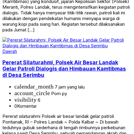
(Kamtibmas) yang kondusif, jajaran Kepolisian Sektor (Polsek)
Meranti, Polres Landak, terus mengintensifkan kegiatan patroli
dialogis. Tidak hanya menyasar titik-titik rawan, patroli kali ini
dilakukan dengan pendekatan humanis menyapa warga di
warung kopi pada siang hari. Kegiatan tersebut dilaksanakan
pada Jumat […]
Daerah
Pererat Silaturahmi, Polsek Air Besar Landak
Gelar Patroli Dialogis dan Himbauan Kamtibmas
di Desa Serimbu
calendar_month
7 jam yang lalu
account_circle
Pom py
visibility
6
0
Komentar
Pererat silaturahmi Polsek air besar landak gelar patroli
Pontianak, RI – Polres Landak ~ Polda Kalbar ~ Di bawah
teduhnya gubuk sederhana di tengah rimbunnya perkebunan
kelapa sawit Desa Serimbu, sebuah pemandangan akrab dan