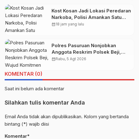
Kost Kosan Jadi Lokasi Peredaran
Narkoba, Polisi Amankan Satu
Pengedar
calendar_month
18 jam yang lalu
Polres Pasuruan Nonjobkan
Anggota Reskrim Polsek Beji,
Wujud Komitmen Transparansi
calendar_month
Rabu, 5 Agt 2026
Penanganan Dugaan
Penganiayaan
KOMENTAR (0)
Saat ini belum ada komentar
Silahkan tulis komentar Anda
Email Anda tidak akan dipublikasikan. Kolom yang bertanda
bintang (*) wajib diisi
Komentar*