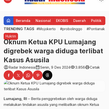
home
Beranda
Nasional
EKOBIS
Daerah
Politik
H
TRENDING TAGS
#Mojokerto
#probolinggo
#Pontianak
Hukrim
Oknum Ketua KPU Lumajang
digrebek warga diduga terlibat
Kasus Asusila
account_circle
calendar_month
visibility
print
Radar Indonesia
Senin, 9 Des 2024
3.856
Cetak
Lumajang, RI
– Berita penggrebekan oleh warga diduga
melakukan tindakan asusila yang melibatkan oknum Ketua