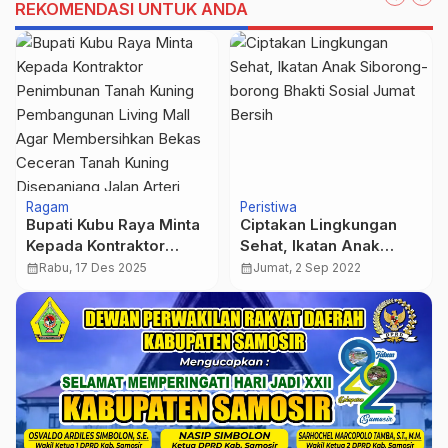
REKOMENDASI UNTUK ANDA
Ragam
Peristiwa
Bupati Kubu Raya Minta
Ciptakan Lingkungan
Kepada Kontraktor
Sehat, Ikatan Anak
Penimbunan Tanah
Siborong-borong Bhakti
calendar_month
Rabu, 17 Des 2025
calendar_month
Jumat, 2 Sep 2022
Kuning Pembangunan
Sosial Jumat Bersih
Living Mall Agar
Membersihkan Bekas
Ceceran Tanah Kuning
Disepanjang Jalan
Arteri Supadio