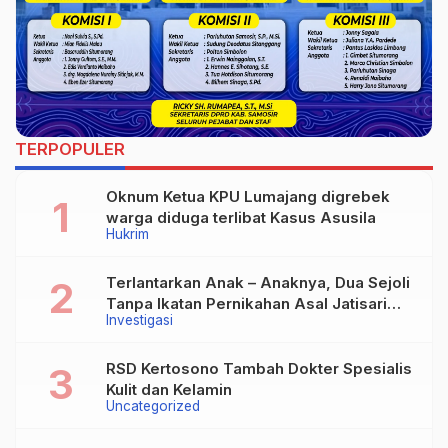
TERPOPULER
Oknum Ketua KPU Lumajang digrebek
warga diduga terlibat Kasus Asusila
Hukrim
Terlantarkan Anak – Anaknya, Dua Sejoli
Tanpa Ikatan Pernikahan Asal Jatisari
Investigasi
Kecamatan Geger Madiun dan Maospati
Magetan Siap digugat ?
RSD Kertosono Tambah Dokter Spesialis
Kulit dan Kelamin
Uncategorized