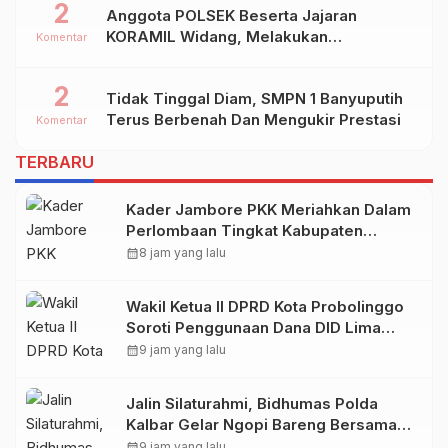
2
Anggota POLSEK Beserta Jajaran
KORAMIL Widang, Melakukan
Komentar
Pengamanan Kegiatan Ke 2 ( Dua ) PHBN
Di Ds.NGADIPURO Kec.WIDANG
2
Tidak Tinggal Diam, SMPN 1 Banyuputih
Kab.TUBAN
Terus Berbenah Dan Mengukir Prestasi
Komentar
TERBARU
Kader Jambore PKK Meriahkan Dalam
Perlombaan Tingkat Kabupaten
Samosir
calendar_month
8 jam yang lalu
Wakil Ketua II DPRD Kota Probolinggo
Soroti Penggunaan Dana DID Lima
Tahun Terakhir
calendar_month
9 jam yang lalu
Jalin Silaturahmi, Bidhumas Polda
Kalbar Gelar Ngopi Bareng Bersama
Awak Media Online*M
calendar_month
9 jam yang lalu