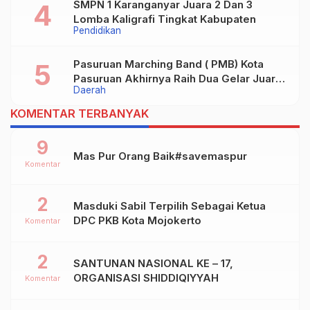
SMPN 1 Karanganyar Juara 2 Dan 3
Lomba Kaligrafi Tingkat Kabupaten
Pendidikan
Pasuruan Marching Band ( PMB) Kota
Pasuruan Akhirnya Raih Dua Gelar Juara
Daerah
Dalam Kejurprov Jatim 2024
KOMENTAR TERBANYAK
9
Mas Pur Orang Baik#savemaspur
Komentar
2
Masduki Sabil Terpilih Sebagai Ketua
DPC PKB Kota Mojokerto
Komentar
2
SANTUNAN NASIONAL KE – 17,
ORGANISASI SHIDDIQIYYAH
Komentar