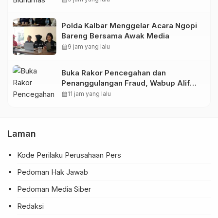
Polda Kalbar Menggelar Acara Ngopi
Bareng Bersama Awak Media
calendar_month
9 jam yang lalu
Buka Rakor Pencegahan dan
Penanggulangan Fraud, Wabup Alif
Dorong Perkuat Sistem JKN
calendar_month
11 jam yang lalu
Laman
Kode Perilaku Perusahaan Pers
Pedoman Hak Jawab
Pedoman Media Siber
Redaksi