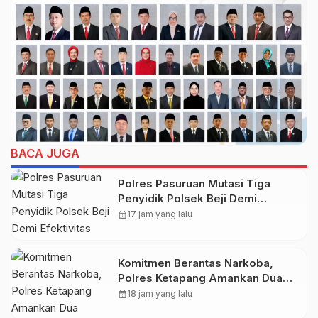
BACA JUGA
Polres Pasuruan Mutasi Tiga
Penyidik Polsek Beji Demi
Efektivitas dan Kelancaran Proses
calendar_month
17 jam yang lalu
Penyidikan
Komitmen Berantas Narkoba,
Polres Ketapang Amankan Dua
Pelaku, Ganja seberat 28,94
calendar_month
18 jam yang lalu
gram Turut Diamankan