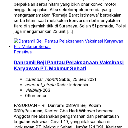
berpakaian serba hitam yang bikin onar konvoi motor
hingga tutup jalan. Aksi sekelompok pemuda yang
mengatasnamakan ‘Remaja Barat Istimewa’ berpakaian
serba hitam saat melakukan konvoi sambil menyalakan
flare di sejumlah titik di Surabaya. Selain 51 pemuda, Polisi
juga mengamankan 23 unit […]
Peristiwa
Danramil Beji Pantau Pelaksanaan Vaksinasi
Karyawan PT. Makmur Sehati
calendar_month
Sabtu, 25 Sep 2021
account_circle
Radar Indonesia
visibility
263
0
Komentar
PASURUAN – RI, Danramil 0819/11 Beji Kodim
0819/Pasuruan, Kapten Cba Hadi Wibowo bersama
Anggota melaksanakan pengamanan dan pemantauan
kegiatan Vaksinasi Covid-19, yang dilaksanakan di
lingkungan PT. Makmur Sehati. Jum’at (24/09). Kegiatan