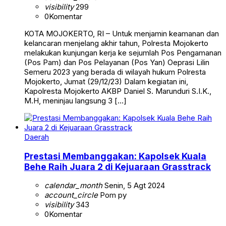
visibility
299
0
Komentar
KOTA MOJOKERTO, RI – Untuk menjamin keamanan dan
kelancaran menjelang akhir tahun, Polresta Mojokerto
melakukan kunjungan kerja ke sejumlah Pos Pengamanan
(Pos Pam) dan Pos Pelayanan (Pos Yan) Oeprasi Lilin
Semeru 2023 yang berada di wilayah hukum Polresta
Mojokerto, Jumat (29/12/23) Dalam kegiatan ini,
Kapolresta Mojokerto AKBP Daniel S. Marunduri S.I.K.,
M.H, meninjau langsung 3 […]
Daerah
Prestasi Membanggakan: Kapolsek Kuala
Behe Raih Juara 2 di Kejuaraan Grasstrack
calendar_month
Senin, 5 Agt 2024
account_circle
Pom py
visibility
343
0
Komentar