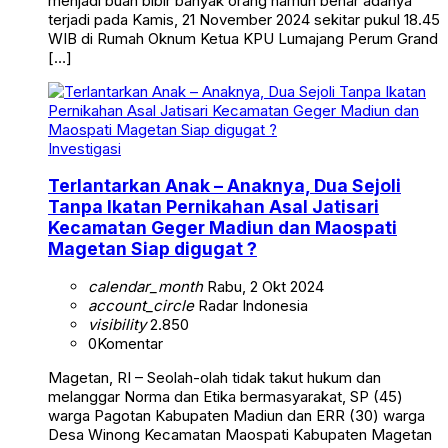
menjadi buah bibir banyak orang namun benar adanya
terjadi pada Kamis, 21 November 2024 sekitar pukul 18.45
WIB di Rumah Oknum Ketua KPU Lumajang Perum Grand
[…]
Investigasi
Terlantarkan Anak – Anaknya, Dua Sejoli
Tanpa Ikatan Pernikahan Asal Jatisari
Kecamatan Geger Madiun dan Maospati
Magetan Siap digugat ?
calendar_month
Rabu, 2 Okt 2024
account_circle
Radar Indonesia
visibility
2.850
0
Komentar
Magetan, RI – Seolah-olah tidak takut hukum dan
melanggar Norma dan Etika bermasyarakat, SP (45)
warga Pagotan Kabupaten Madiun dan ERR (30) warga
Desa Winong Kecamatan Maospati Kabupaten Magetan