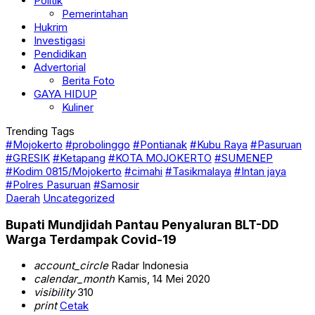
Politik
Pemerintahan
Hukrim
Investigasi
Pendidikan
Advertorial
Berita Foto
GAYA HIDUP
Kuliner
Trending Tags
#Mojokerto
#probolinggo
#Pontianak
#Kubu Raya
#Pasuruan
#GRESIK
#Ketapang
#KOTA MOJOKERTO
#SUMENEP
#Kodim 0815/Mojokerto
#cimahi
#Tasikmalaya
#Intan jaya
#Polres Pasuruan
#Samosir
Daerah
Uncategorized
Bupati Mundjidah Pantau Penyaluran BLT-DD
Warga Terdampak Covid-19
account_circle
Radar Indonesia
calendar_month
Kamis, 14 Mei 2020
visibility
310
print
Cetak