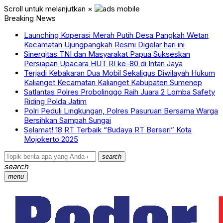
Scroll untuk melanjutkan
×
Breaking News
Launching Koperasi Merah Putih Desa Pangkah Wetan
Kecamatan Ujungpangkah Resmi Digelar hari ini
Sinergitas TNI dan Masyarakat Papua Sukseskan
Persiapan Upacara HUT RI ke-80 di Intan Jaya
Terjadi Kebakaran Dua Mobil Sekaligus Diwilayah Hukum
Kalianget Kecamatan Kalianget Kabupaten Sumenep
Satlantas Polres Probolinggo Raih Juara 2 Lomba Safety
Riding Polda Jatim
Polri Peduli Lingkungan, Polres Pasuruan Bersama Warga
Bersihkan Sampah Sungai
Selamat! 18 RT Terbaik “Budaya RT Berseri” Kota
Mojokerto 2025
search
search
menu