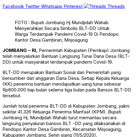
Facebook
Twitter
Whatsapp
Pinterest
Threads
FOTO : Bupati Jombang Hj Mundjidah Wahab
Menyerahkan Secara Simbolis BLT-DD Untuk
Warga Terdampak Pandemi Covid-19 Di Pendopo
Kantor Desa Gambiran, Mojoagung
JOMBANG – RI,
Pemerintah Kabupaten (Pemkap) Jombang
telah menyalurkan Bantuan Langsung Tunai Dana Desa (BLT-
DD) untuk masyarakat terdampak pandemi Covid-19.
BLT-DD merupakan Bantuan Sosial dari Pemerintah yang
bersumber dari anggaran Dana Desa. Setiap Kepala Keluarga
(KK) penerima bantuan mendapatkan uang tunai sebesar
Rp600.000 tiap bulan selama tiga bulan pada Bansos BLT-DD
tersebut.
Jumlah total penerima BLT-DD di Kabupaten Jombang, yakni
sekitar 41.326 Keluarga Penerima Manfaat (KPM). Bupati
Jombang Hj. Mundjidah Wahab turut memantau secara
langsung penyaluran bansos BLT -DD yang dilaksanakan di
Pendopo Kantor Desa Gambiran, Kecamatan Mojoagung,
Kabupaten Jombang, Senin siang (11/5/2020).