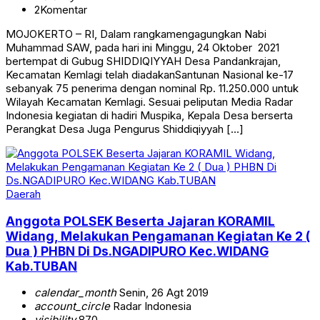
2
Komentar
MOJOKERTO – RI, Dalam rangkamengagungkan Nabi
Muhammad SAW, pada hari ini Minggu, 24 Oktober 2021
bertempat di Gubug SHIDDIQIYYAH Desa Pandankrajan,
Kecamatan Kemlagi telah diadakanSantunan Nasional ke-17
sebanyak 75 penerima dengan nominal Rp. 11.250.000 untuk
Wilayah Kecamatan Kemlagi. Sesuai peliputan Media Radar
Indonesia kegiatan di hadiri Muspika, Kepala Desa berserta
Perangkat Desa Juga Pengurus Shiddiqiyyah […]
Daerah
Anggota POLSEK Beserta Jajaran KORAMIL
Widang, Melakukan Pengamanan Kegiatan Ke 2 (
Dua ) PHBN Di Ds.NGADIPURO Kec.WIDANG
Kab.TUBAN
calendar_month
Senin, 26 Agt 2019
account_circle
Radar Indonesia
visibility
870