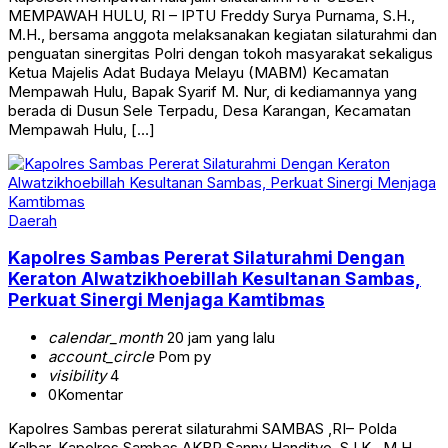
MEMPAWAH HULU, RI – IPTU Freddy Surya Purnama, S.H.,
M.H., bersama anggota melaksanakan kegiatan silaturahmi dan
penguatan sinergitas Polri dengan tokoh masyarakat sekaligus
Ketua Majelis Adat Budaya Melayu (MABM) Kecamatan
Mempawah Hulu, Bapak Syarif M. Nur, di kediamannya yang
berada di Dusun Sele Terpadu, Desa Karangan, Kecamatan
Mempawah Hulu, […]
Daerah
Kapolres Sambas Pererat Silaturahmi Dengan
Keraton Alwatzikhoebillah Kesultanan Sambas,
Perkuat Sinergi Menjaga Kamtibmas
calendar_month
20 jam yang lalu
account_circle
Pom py
visibility
4
0
Komentar
Kapolres Sambas pererat silaturahmi ‎SAMBAS ,RI– Polda
Kalbar. Kapolres Sambas AKBP Sanny Handityo, S.I.K., M.H.