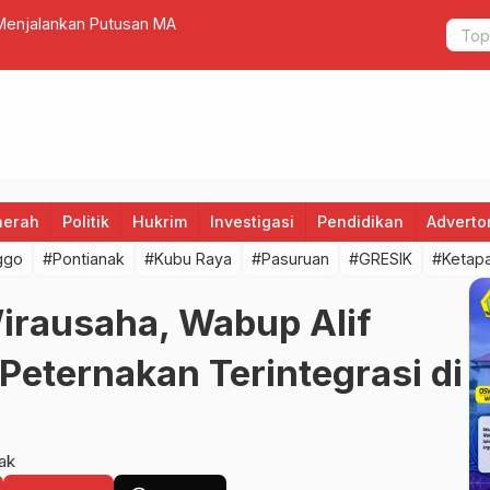
Menjalankan Putusan MA
Peringati 
Polrestabe
aerah
Politik
Hukrim
Investigasi
Pendidikan
Advertor
ggo
#Pontianak
#Kubu Raya
#Pasuruan
#GRESIK
#Ketap
irausaha, Wabup Alif
Peternakan Terintegrasi di
ak