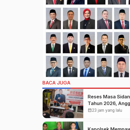
BACA JUGA
Reses Masa Sidang
Tahun 2026, Ang
DPRD Kota
calendar_month
23 jam yang lalu
Probolinggo Fraks
Partai Gerindra He
Kapolsek Mempa
Poniman Ganden