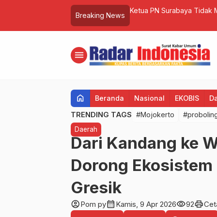
ri Peringatan tentang Penggalangan
Ketua PN Surabaya Tidak 
Breaking News
menu
home
Beranda
Nasional
EKOBIS
D
TRENDING TAGS
#Mojokerto
#probolin
Daerah
Dari Kandang ke W
Dorong Ekosistem 
Gresik
account_circle
calendar_month
visibility
print
Pom py
Kamis, 9 Apr 2026
92
Cet