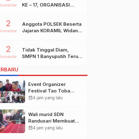
KE – 17, ORGANISASI
Komentar
SHIDDIQIYYAH
2
Anggota POLSEK Beserta
Jajaran KORAMIL Widang,
Komentar
Melakukan Pengamanan
Kegiatan Ke 2 ( Dua )
2
Tidak Tinggal Diam,
PHBN Di Ds.NGADIPURO
SMPN 1 Banyuputih Terus
Kec.WIDANG Kab.TUBAN
Komentar
Berbenah Dan Mengukir
ERBARU
Prestasi
Event Organizer
Festival Tao Toba
Joujou 2026 Larang
calendar_month
4 jam yang lalu
Wartawan Samosir
Untuk Dokumentasi di
Wali murid SDN
Panggung
Randusari Membuat
Batik Cap untuk
calendar_month
4 jam yang lalu
seragam sekolah