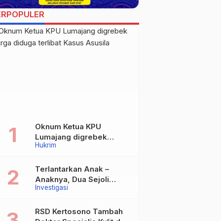
ERPOPULER
Oknum Ketua KPU
Lumajang digrebek
Hukrim
warga diduga terlibat
Kasus Asusila
Terlantarkan Anak –
Anaknya, Dua Sejoli
Investigasi
Tanpa Ikatan Pernikahan
Asal Jatisari Kecamatan
Geger Madiun dan
RSD Kertosono Tambah
Maospati Magetan Siap