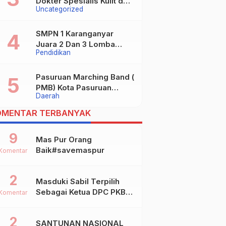
Dokter Spesialis Kulit dan
Uncategorized
digugat ?
Kelamin
SMPN 1 Karanganyar
Juara 2 Dan 3 Lomba
Pendidikan
Kaligrafi Tingkat
Kabupaten
Pasuruan Marching Band (
PMB) Kota Pasuruan
Daerah
Akhirnya Raih Dua Gelar
Juara Dalam Kejurprov
OMENTAR TERBANYAK
Jatim 2024
9
Mas Pur Orang
Baik#savemaspur
Komentar
2
Masduki Sabil Terpilih
Sebagai Ketua DPC PKB
Komentar
Kota Mojokerto
2
SANTUNAN NASIONAL