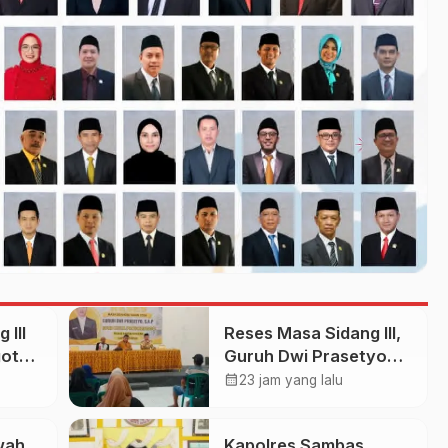
 III
Reses Masa Sidang III,
gota
Guruh Dwi Prasetyo
Dorong Perbaikan
calendar_month
23 jam yang lalu
i
Jalan dan Plengsengan
ri
di Kedopok
wah
Kapolres Sambas
g