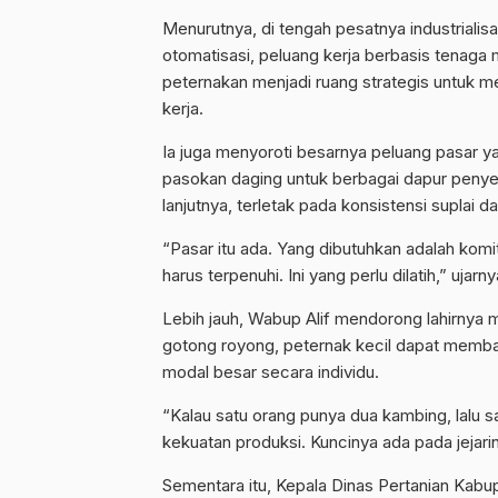
Menurutnya, di tengah pesatnya industrialis
otomatisasi, peluang kerja berbasis tenaga 
peternakan menjadi ruang strategis untuk 
kerja.
Ia juga menyoroti besarnya peluang pasar 
pasokan daging untuk berbagai dapur penye
lanjutnya, terletak pada konsistensi suplai d
“Pasar itu ada. Yang dibutuhkan adalah komit
harus terpenuhi. Ini yang perlu dilatih,” ujarny
Lebih jauh, Wabup Alif mendorong lahirnya
gotong royong, peternak kecil dapat memba
modal besar secara individu.
“Kalau satu orang punya dua kambing, lalu 
kekuatan produksi. Kuncinya ada pada jejarin
Sementara itu, Kepala Dinas Pertanian Kab