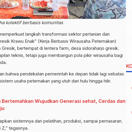
a kolektif berbasis komunitas
emperkuat langkah transformasi sektor pertanian dan
 Gresik Krawu Enak” (Kerja Berbasis Wirausaha Peternakan)
resik, bertempat di lentera farm, desa sidoraharjo gresik.
ilan teknis, tetapi juga membangun pola pikir wirausaha bagi
uda.
K
skan bahwa pendekatan pemerintah ke depan tidak lagi sebatas
tem usaha peternakan yang utuh dari hulu hingga hilir.
g Bertemahkan Wujudkan Generasi sehat, Cerdas dan
ju
 siapkan sistemnya dari pelatihan, produksi, sampai pemasaran.
i Z,” tegasnya.