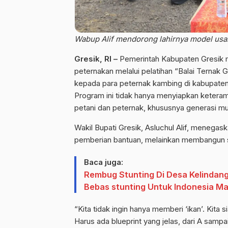
Wabup Alif mendorong lahirnya model usah
Gresik, RI –
Pemerintah Kabupaten Gresik m
peternakan melalui pelatihan “Balai Ternak
kepada para peternak kambing di kabupaten G
Program ini tidak hanya menyiapkan keteramp
petani dan peternak, khususnya generasi m
Wakil Bupati Gresik, Asluchul Alif, menega
pemberian bantuan, melainkan membangun sis
Baca juga:
Rembug Stunting Di Desa Kelindan
Bebas stunting Untuk Indonesia Ma
“Kita tidak ingin hanya memberi ‘ikan’. Kita
Harus ada blueprint yang jelas, dari A sampa