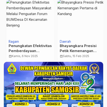
Ragam
Daerah
Penungkatan Efektivitas
Bhayangkara Presisi
Pemberdayaan
Petik Kemenangan
Masyarakat Melalui
Pertama di Kandang
calendar_month
Kamis, 6 Nov 2025
calendar_month
Sabtu, 15 Feb 2025
Penguatan Forum
BUMDesa DI Kecamatan
Benjeng