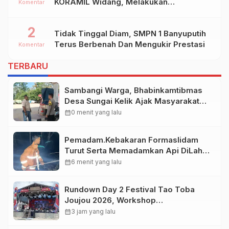
KORAMIL Widang, Melakukan
Komentar
Pengamanan Kegiatan Ke 2 ( Dua ) PHBN
Di Ds.NGADIPURO Kec.WIDANG
2
Tidak Tinggal Diam, SMPN 1 Banyuputih
Kab.TUBAN
Terus Berbenah Dan Mengukir Prestasi
Komentar
TERBARU
Sambangi Warga, Bhabinkamtibmas
Desa Sungai Kelik Ajak Masyarakat
Jaga Kamtibmas Jelang Tuba Adat
calendar_month
0 menit yang lalu
Pemadam.Kebakaran Formaslidam
Turut Serta Memadamkan Api DiLahan
Gambut Komplek Bhayangkara
calendar_month
6 menit yang lalu
Permai.
Rundown Day 2 Festival Tao Toba
Joujou 2026, Workshop
Pengembangan UMKM
calendar_month
3 jam yang lalu