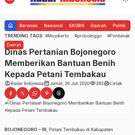
home
Beranda
Nasional
EKOBIS
Daerah
Politik
H
TRENDING TAGS
#Mojokerto
#probolinggo
#Pontianak
Daerah
Dinas Pertanian Bojonegoro
Memberikan Bantuan Benih
Kepada Petani Tembakau
account_circle
calendar_month
visibility
print
Radar Indonesia
Jumat, 26 Jun 2020
382
Cetak
BOJONEGORO – RI
, Petani Tembakau di Kabupaten