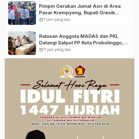
Pimpin Gerakan Jumat Asri di Area
Pasar Krempyeng, Bupati Gresik
Ingatkan Dampak Perubahan Iklim
calendar_month
7 jam yang lalu
Ratusan Anggota MADAS dan PKL
Datangi Satpol PP Kota Probolinggo,
Bahas Penataan PKL
calendar_month
11 jam yang lalu