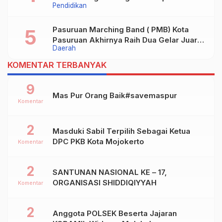
Pendidikan
Pasuruan Marching Band ( PMB) Kota
Pasuruan Akhirnya Raih Dua Gelar Juara
Daerah
Dalam Kejurprov Jatim 2024
KOMENTAR TERBANYAK
9
Mas Pur Orang Baik#savemaspur
Komentar
2
Masduki Sabil Terpilih Sebagai Ketua
DPC PKB Kota Mojokerto
Komentar
2
SANTUNAN NASIONAL KE – 17,
ORGANISASI SHIDDIQIYYAH
Komentar
2
Anggota POLSEK Beserta Jajaran