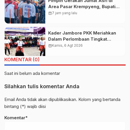
Pimpin Gerakan Jumat Asri di
Area Pasar Krempyeng, Bupati
Gresik Ingatkan Dampak
calendar_month
7 jam yang lalu
Perubahan Iklim
Kader Jambore PKK Meriahkan
Dalam Perlombaan Tingkat
Kabupaten Samosir
calendar_month
Kamis, 6 Agt 2026
KOMENTAR (0)
Saat ini belum ada komentar
Silahkan tulis komentar Anda
Email Anda tidak akan dipublikasikan. Kolom yang bertanda
bintang (*) wajib diisi
Komentar*