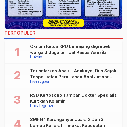
TERPOPULER
Oknum Ketua KPU Lumajang digrebek
warga diduga terlibat Kasus Asusila
Hukrim
Terlantarkan Anak – Anaknya, Dua Sejoli
Tanpa Ikatan Pernikahan Asal Jatisari
Investigasi
Kecamatan Geger Madiun dan Maospati
Magetan Siap digugat ?
RSD Kertosono Tambah Dokter Spesialis
Kulit dan Kelamin
Uncategorized
SMPN 1 Karanganyar Juara 2 Dan 3
Lomba Kaligrafi Tingkat Kabupaten