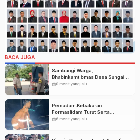
BACA JUGA
Sambangi Warga,
Bhabinkamtibmas Desa Sungai
Kelik Ajak Masyarakat Jaga
calendar_month
0 menit yang lalu
Kamtibmas Jelang Tuba Adat
Pemadam.Kebakaran
Formaslidam Turut Serta
Memadamkan Api DiLahan
calendar_month
6 menit yang lalu
Gambut Komplek Bhayangkara
Permai.