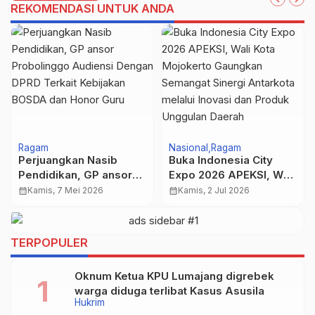
REKOMENDASI UNTUK ANDA
Ragam
Nasional
Ragam
Perjuangkan Nasib
Buka Indonesia City
Pendidikan, GP ansor
Expo 2026 APEKSI, Wali
Probolinggo Audiensi
Kota Mojokerto
calendar_month
Kamis, 7 Mei 2026
calendar_month
Kamis, 2 Jul 2026
Dengan DPRD Terkait
Gaungkan Semangat
Kebijakan BOSDA dan
Sinergi Antarkota
Honor Guru
melalui Inovasi dan
TERPOPULER
Produk Unggulan
Daerah
Oknum Ketua KPU Lumajang digrebek
warga diduga terlibat Kasus Asusila
Hukrim