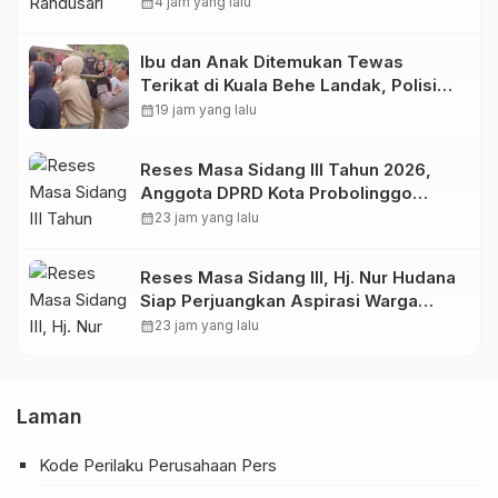
Anak.
calendar_month
4 jam yang lalu
Ibu dan Anak Ditemukan Tewas
Terikat di Kuala Behe Landak, Polisi
Selidiki Kasusnya
calendar_month
19 jam yang lalu
Reses Masa Sidang III Tahun 2026,
Anggota DPRD Kota Probolinggo
Fraksi Partai Gerindra Heri Poniman
calendar_month
23 jam yang lalu
Gandeng PUPR Jemput Aspirasi
Warga
Reses Masa Sidang III, Hj. Nur Hudana
Siap Perjuangkan Aspirasi Warga
Kedopok di APBD
calendar_month
23 jam yang lalu
Laman
Kode Perilaku Perusahaan Pers