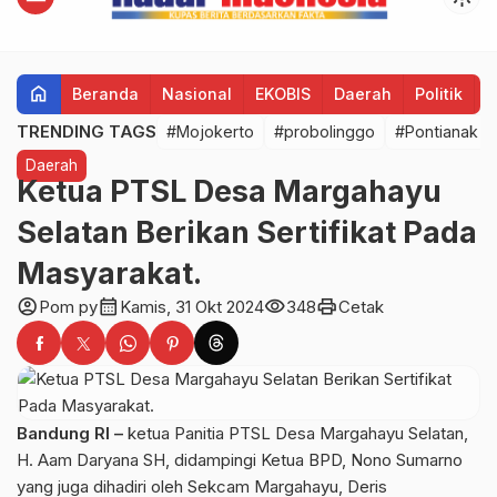
home
Beranda
Nasional
EKOBIS
Daerah
Politik
H
TRENDING TAGS
#Mojokerto
#probolinggo
#Pontianak
Daerah
Ketua PTSL Desa Margahayu
Selatan Berikan Sertifikat Pada
Masyarakat.
account_circle
calendar_month
visibility
print
Pom py
Kamis, 31 Okt 2024
348
Cetak
Bandung RI –
ketua Panitia PTSL Desa Margahayu Selatan,
H. Aam Daryana SH, didampingi Ketua BPD, Nono Sumarno
yang juga dihadiri oleh Sekcam Margahayu, Deris