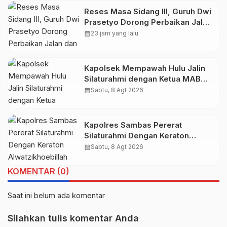
Reses Masa Sidang III, Guruh Dwi
Prasetyo Dorong Perbaikan Jalan
dan Plengsengan di Kedopok
calendar_month
23 jam yang lalu
Kapolsek Mempawah Hulu Jalin
Silaturahmi dengan Ketua MABM
Kecamatan Mempawah Hulu
calendar_month
Sabtu, 8 Agt 2026
Kapolres Sambas Pererat
Silaturahmi Dengan Keraton
Alwatzikhoebillah Kesultanan
calendar_month
Sabtu, 8 Agt 2026
Sambas, Perkuat Sinergi Menjaga
Kamtibmas
KOMENTAR (0)
Saat ini belum ada komentar
Silahkan tulis komentar Anda