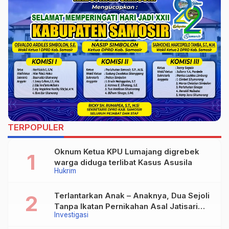
TERPOPULER
Oknum Ketua KPU Lumajang digrebek
warga diduga terlibat Kasus Asusila
Hukrim
Terlantarkan Anak – Anaknya, Dua Sejoli
Tanpa Ikatan Pernikahan Asal Jatisari
Investigasi
Kecamatan Geger Madiun dan Maospati
Magetan Siap digugat ?