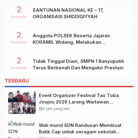
2
SANTUNAN NASIONAL KE – 17,
ORGANISASI SHIDDIQIYYAH
Komentar
2
Anggota POLSEK Beserta Jajaran
KORAMIL Widang, Melakukan
Komentar
Pengamanan Kegiatan Ke 2 ( Dua ) PHBN
Di Ds.NGADIPURO Kec.WIDANG
2
Tidak Tinggal Diam, SMPN 1 Banyuputih
Kab.TUBAN
Terus Berbenah Dan Mengukir Prestasi
Komentar
TERBARU
Event Organizer Festival Tao Toba
Joujou 2026 Larang Wartawan
Samosir Untuk Dokumentasi di
calendar_month
4 jam yang lalu
Panggung
Wali murid SDN Randusari Membuat
Batik Cap untuk seragam sekolah