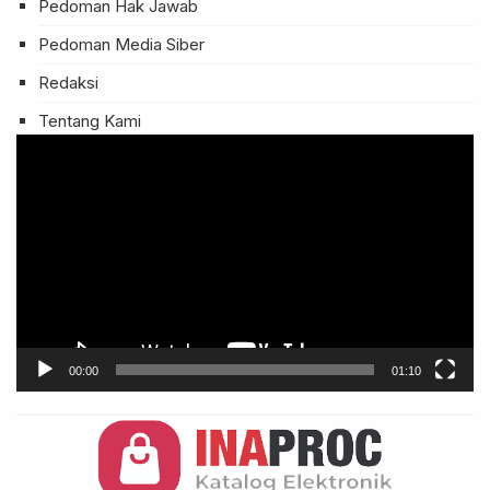
Pedoman Hak Jawab
Pedoman Media Siber
Redaksi
Tentang Kami
Pemutar
Video
00:00
01:10