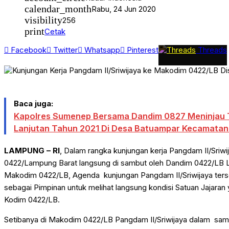
Advertorial
calendar_month
Rabu, 24 Jun 2020
GAYA HIDUP
visibility
256
print
Cetak
Facebook
Twitter
Whatsapp
Pinterest
Threads
Baca juga:
Kapolres Sumenep Bersama Dandim 0827 Meninjau TP
Lanjutan Tahun 2021 Di Desa Batuampar Kecamata
LAMPUNG – RI
, Dalam rangka kunjungan kerja Pangdam II/Sriw
0422/Lampung Barat langsung di sambut oleh Dandim 0422/LB Letk
Makodim 0422/LB, Agenda kunjungan Pangdam II/Sriwijaya ters
sebagai Pimpinan untuk melihat langsung kondisi Satuan Jajara
Kodim 0422/LB.
Setibanya di Makodim 0422/LB Pangdam II/Sriwijaya dalam sa