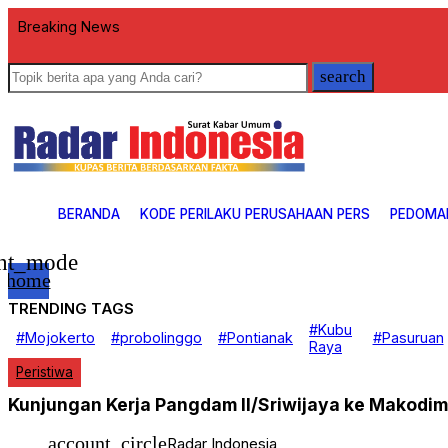
Breaking News
search
BERANDA
KODE PERILAKU PERUSAHAAN PERS
PEDOMA
ght_mode
home
TRENDING TAGS
Beranda
#Kubu
#Mojokerto
#probolinggo
#Pontianak
#Pasuruan
Nasional
Raya
EKOBIS
Peristiwa
Daerah
Politik
Kunjungan Kerja Pangdam II/Sriwijaya ke Makod
Hukrim
Investigasi
Pendidikan
account_circle
Radar Indonesia