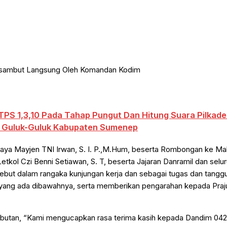
S 1,3,10 Pada Tahap Pungut Dan Hitung Suara Pilkade
n Guluk-Guluk Kabupaten Sumenep
ijaya Mayjen TNI Irwan, S. I. P.,M.Hum, beserta Rombongan ke M
ol Czi Benni Setiawan, S. T, beserta Jajaran Danramil dan seluru
ebut dalam rangaka kunjungan kerja dan sebagai tugas dan tangg
n yang ada dibawahnya, serta memberikan pengarahan kepada Praju
mbutan, “Kami mengucapkan rasa terima kasih kepada Dandim 042