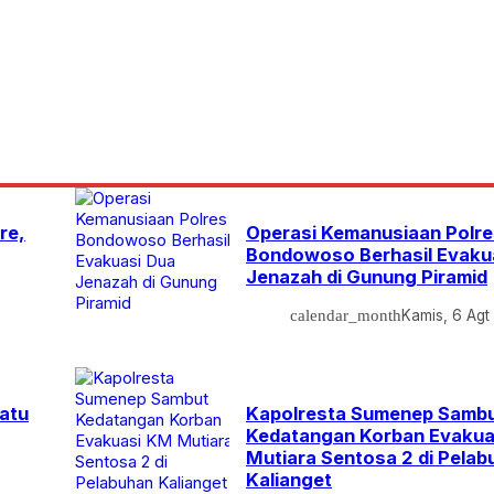
re,
Operasi Kemanusiaan Polre
Bondowoso Berhasil Evaku
Jenazah di Gunung Piramid
calendar_month
Kamis, 6 Agt
Satu
Kapolresta Sumenep Samb
Kedatangan Korban Evaku
Mutiara Sentosa 2 di Pelab
Kalianget