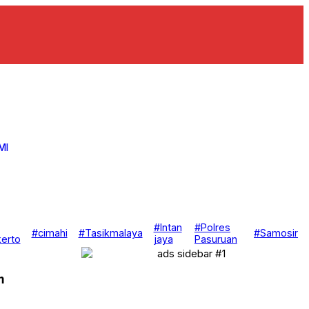
MI
#Intan
#Polres
#cimahi
#Tasikmalaya
#Samosir
erto
jaya
Pasuruan
m