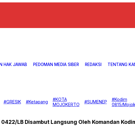
N HAK JAWAB
PEDOMAN MEDIA SIBER
REDAKSI
TENTANG KA
#KOTA
#Kodim
#GRESIK
#Ketapang
#SUMENEP
MOJOKERTO
0815/Mojok
im 0422/LB Disambut Langsung Oleh Komandan Kodi