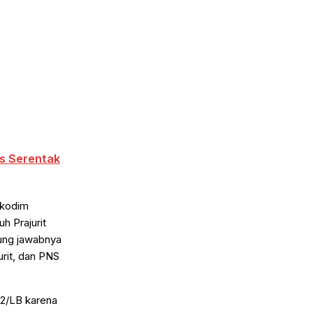
s Serentak
akodim
h Prajurit
ung jawabnya
rit, dan PNS
2/LB karena