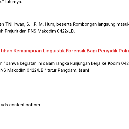
” tuturnya.
yjen TNI Irwan, S. I.P.,M. Hum, beserta Rombongan langsung masuk
h Prajurit dan PNS Makodim 0422/LB.
atihan Kemampuan Linguistik Forensik Bagi Penyidik Polr
an ”bahwa kegiatan ini dalam rangka kunjungan kerja ke Kodim 042
 PNS Makodim 0422/LB,” tutur Pangdam.
(san)