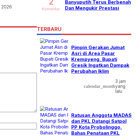
2
Banyuputih Terus Berbenah
t 2026
Dan Mengukir Prestasi
Komentar
TERBARU
Pimpin Gerakan Jumat
Asri di Area Pasar
Krempyeng, Bupati
Gresik Ingatkan Dampak
Perubahan Iklim
3 jam
calendar_month
yang
lalu
Ratusan Anggota MADAS
dan PKL Datangi Satpol
PP Kota Probolinggo,
Bahas Penataan PKL