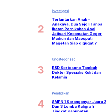
Investigasi
Terlantarkan Anak –
Anaknya, Dua Sejoli Tanpa
Ikatan Pernikahan Asal
Jatisari Kecamatan Geger
Madiun dan Maospati
Magetan Siap digugat ?
Uncategorized
RSD Kertosono Tambah
Dokter Spesialis Kulit dan
Kelamin
Pendidikan
SMPN 1 Karanganyar Juara 2
Dan 3 Lomba Kaligrafi
Tingkat Kabupaten