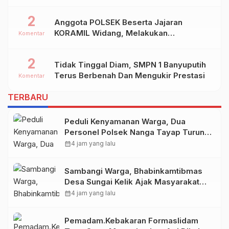
2
Anggota POLSEK Beserta Jajaran
KORAMIL Widang, Melakukan
Komentar
Pengamanan Kegiatan Ke 2 ( Dua ) PHBN
Di Ds.NGADIPURO Kec.WIDANG
2
Tidak Tinggal Diam, SMPN 1 Banyuputih
Kab.TUBAN
Terus Berbenah Dan Mengukir Prestasi
Komentar
TERBARU
Peduli Kenyamanan Warga, Dua
Personel Polsek Nanga Tayap Turun
Langsung Siram Jalan Berdebu
calendar_month
4 jam yang lalu
Sambangi Warga, Bhabinkamtibmas
Desa Sungai Kelik Ajak Masyarakat
Jaga Kamtibmas Jelang Tuba Adat
calendar_month
4 jam yang lalu
Pemadam.Kebakaran Formaslidam