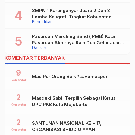
SMPN 1 Karanganyar Juara 2 Dan 3
Lomba Kaligrafi Tingkat Kabupaten
Pendidikan
Pasuruan Marching Band ( PMB) Kota
Pasuruan Akhirnya Raih Dua Gelar Juara
Daerah
Dalam Kejurprov Jatim 2024
KOMENTAR TERBANYAK
9
Mas Pur Orang Baik#savemaspur
Komentar
2
Masduki Sabil Terpilih Sebagai Ketua
DPC PKB Kota Mojokerto
Komentar
2
SANTUNAN NASIONAL KE – 17,
ORGANISASI SHIDDIQIYYAH
Komentar