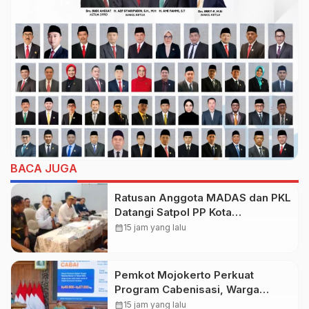
BACA JUGA
Ratusan Anggota MADAS dan PKL
Datangi Satpol PP Kota
Probolinggo, Bahas Penataan PKL
calendar_month
15 jam yang lalu
Pemkot Mojokerto Perkuat
Program Cabenisasi, Warga
Dibekali Teknik Budidaya Cabai
calendar_month
15 jam yang lalu