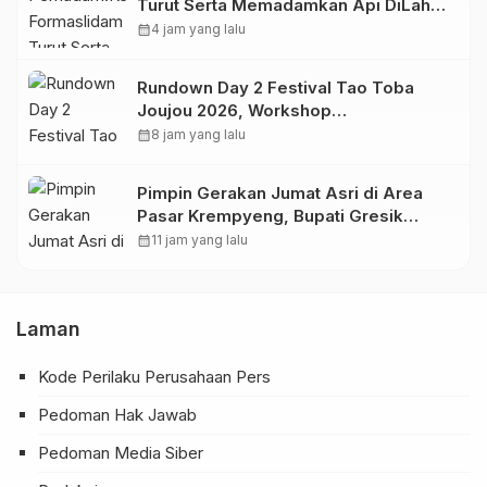
Turut Serta Memadamkan Api DiLahan
Gambut Komplek Bhayangkara
calendar_month
4 jam yang lalu
Permai.
Rundown Day 2 Festival Tao Toba
Joujou 2026, Workshop
Pengembangan UMKM
calendar_month
8 jam yang lalu
Pimpin Gerakan Jumat Asri di Area
Pasar Krempyeng, Bupati Gresik
Ingatkan Dampak Perubahan Iklim
calendar_month
11 jam yang lalu
Laman
Kode Perilaku Perusahaan Pers
Pedoman Hak Jawab
Pedoman Media Siber