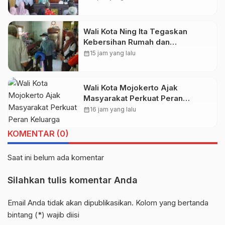
dan Peluang Usahanya
Wali Kota Ning Ita Tegaskan
Kebersihan Rumah dan
Lingkungan Jadi Fondasi Kota
calendar_month
15 jam yang lalu
Mojokerto Sehat
Wali Kota Mojokerto Ajak
Masyarakat Perkuat Peran
Keluarga Cegah Penyalahgunaan
calendar_month
16 jam yang lalu
Narkoba
KOMENTAR (0)
Saat ini belum ada komentar
Silahkan tulis komentar Anda
Email Anda tidak akan dipublikasikan. Kolom yang bertanda
bintang (*) wajib diisi