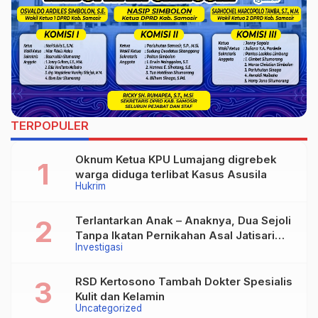
TERPOPULER
Oknum Ketua KPU Lumajang digrebek
warga diduga terlibat Kasus Asusila
Hukrim
Terlantarkan Anak – Anaknya, Dua Sejoli
Tanpa Ikatan Pernikahan Asal Jatisari
Investigasi
Kecamatan Geger Madiun dan Maospati
Magetan Siap digugat ?
RSD Kertosono Tambah Dokter Spesialis
Kulit dan Kelamin
Uncategorized