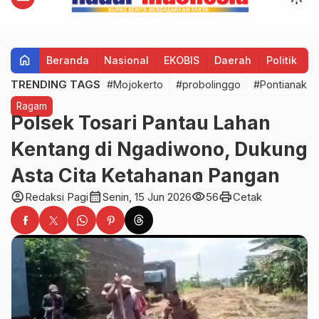
home
Beranda
Nasional
EKOBIS
Daerah
Politik
H
TRENDING TAGS
#Mojokerto
#probolinggo
#Pontianak
Ragam
Polsek Tosari Pantau Lahan
Kentang di Ngadiwono, Dukung
Asta Cita Ketahanan Pangan
account_circle
calendar_month
visibility
print
Redaksi Pagi
Senin, 15 Jun 2026
56
Cetak