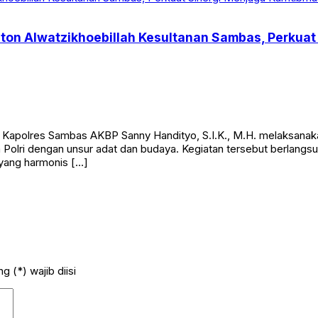
aton Alwatzikhoebillah Kesultanan Sambas, Perkua
. Kapolres Sambas AKBP Sanny Handityo, S.I.K., M.H. melaksanaka
Polri dengan unsur adat dan budaya. Kegiatan tersebut berlang
yang harmonis […]
 (*) wajib diisi