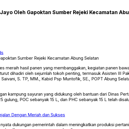
Jayo Oleh Gapoktan Sumber Rejeki Kecamatan Abu
ds
es meraih hasil panen yang membanggakan, kegiatan panen bawa
urut dihadiri oleh sejumlah tokoh penting, termasuk Asisten III 
aivani, S. TP, MM., Kabid Psp Muntofik, SE., POPT Abung Selatan A
an kampung sayuran yang didukung oleh bantuan dari Dinas Pertani
5 gulung, POC sebanyak 15 L, dan PHC sebanyak 15 L telah disa
jalan Dengan Meriah dan Sukses
yata dukungan pemerintah dalam meningkatkan produksi pertanian 