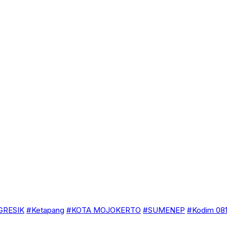
GRESIK
#Ketapang
#KOTA MOJOKERTO
#SUMENEP
#Kodim 081