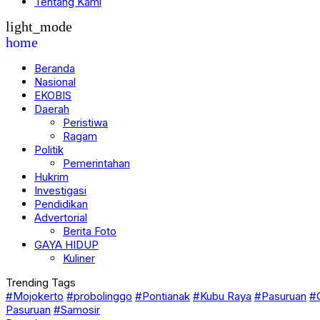
Tentang Kami
light_mode
home
Beranda
Nasional
EKOBIS
Daerah
Peristiwa
Ragam
Politik
Pemerintahan
Hukrim
Investigasi
Pendidikan
Advertorial
Berita Foto
GAYA HIDUP
Kuliner
Trending Tags
#Mojokerto
#probolinggo
#Pontianak
#Kubu Raya
#Pasuruan
#
Pasuruan
#Samosir