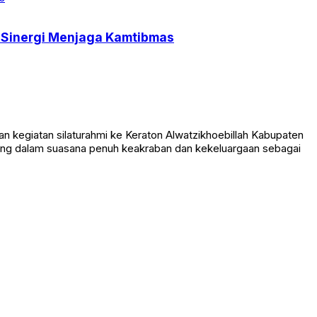
t Sinergi Menjaga Kamtibmas
n kegiatan silaturahmi ke Keraton Alwatzikhoebillah Kabupaten
sung dalam suasana penuh keakraban dan kekeluargaan sebagai