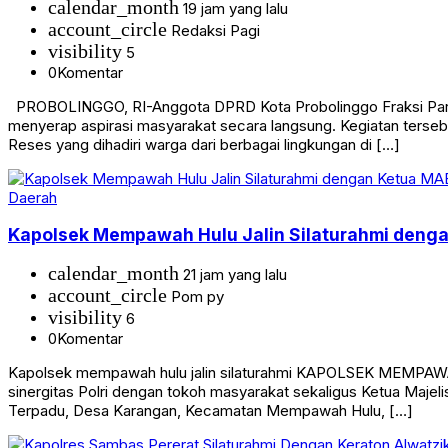
calendar_month
19 jam yang lalu
account_circle
Redaksi Pagi
visibility
5
0
Komentar
PROBOLINGGO, RI-Anggota DPRD Kota Probolinggo Fraksi Partai
menyerap aspirasi masyarakat secara langsung. Kegiatan terseb
Reses yang dihadiri warga dari berbagai lingkungan di […]
Daerah
Kapolsek Mempawah Hulu Jalin Silaturahmi den
calendar_month
21 jam yang lalu
account_circle
Pom py
visibility
6
0
Komentar
Kapolsek mempawah hulu jalin silaturahmi KAPOLSEK MEMPAWAH
sinergitas Polri dengan tokoh masyarakat sekaligus Ketua Maj
Terpadu, Desa Karangan, Kecamatan Mempawah Hulu, […]