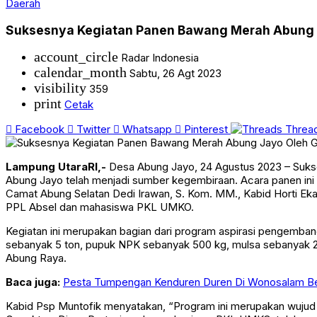
Daerah
Suksesnya Kegiatan Panen Bawang Merah Abung 
account_circle
Radar Indonesia
calendar_month
Sabtu, 26 Agt 2023
visibility
359
print
Cetak
Facebook
Twitter
Whatsapp
Pinterest
Threa
Lampung UtaraRI,-
Desa Abung Jayo, 24 Agustus 2023 – Suks
Abung Jayo telah menjadi sumber kegembiraan. Acara panen ini t
Camat Abung Selatan Dedi Irawan, S. Kom. MM., Kabid Horti Eka S
PPL Absel dan mahasiswa PKL UMKO.
Kegiatan ini merupakan bagian dari program aspirasi pengembang
sebanyak 5 ton, pupuk NPK sebanyak 500 kg, mulsa sebanyak 2
Abung Raya.
Baca juga:
Pesta Tumpengan Kenduren Duren Di Wonosalam Be
Kabid Psp Muntofik menyatakan, “Program ini merupakan wujud n