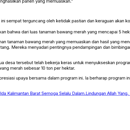
enghasilkan panen yang memuaskan.”
i sempat terguncang oleh ketidak pastian dan keraguan akan kon
n bahwa dari luas tanaman bawang merah yang mencapai 5 hektar,
buhan tanaman bawang merah yang memuaskan dan hasil yang mengg
g. Mereka menyadari pentingnya pendampingan dan bimbingan da
a desa tersebut telah bekerja keras untuk menyukseskan program
ang merah sebesar 10 ton per hektar.
resiasi upaya bersama dalam program ini. Ia berharap program in
lda Kalimantan Barat Semoga Selalu Dalam.Lindungan Allah Yang.