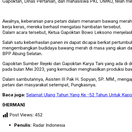
Gapoktan, Dinas Pertanian, dan mahasiswa PKL UMKO, telah m
Awalnya, keberanian para petani dalam menanam bawang merah in
kerja keras, mereka berhasil mengatasi hambatan tersebut.
Dalam acara tersebut, Ketua Gapoktan Bowo Leksono menjelaska
Salah satu keberhasilan panen ini dapat dicapai berkat pertum
mengembangkan budidaya bawang merah di masa yang akan datan
BPP Abung Selatan.
Gapoktan Sumber Rejeki dan Gapoktan Karya Tani yang ada di du
pada bulan Mei 2023, yang kemudian menghasilkan produksi baw
Dalam sambutannya, Asisten III Pak H. Sopyan, SP. MM., mengap
petani dan masyarakat setempat, Pungkasnya.
Baca juga:
Selamat Ulang Tahun Yang Ke -52 Tahun Untuk Kapo
(HERMAN)
Post Views:
452
Penulis
: Radar Indonesia