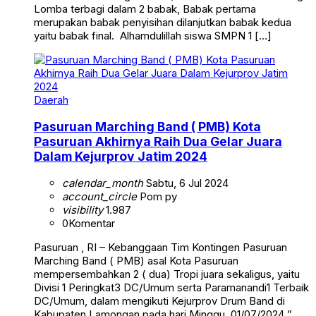
Lomba terbagi dalam 2 babak, Babak pertama
merupakan babak penyisihan dilanjutkan babak kedua
yaitu babak final. Alhamdulillah siswa SMPN 1 […]
Daerah
Pasuruan Marching Band ( PMB) Kota
Pasuruan Akhirnya Raih Dua Gelar Juara
Dalam Kejurprov Jatim 2024
calendar_month
Sabtu, 6 Jul 2024
account_circle
Pom py
visibility
1.987
0
Komentar
Pasuruan , RI – Kebanggaan Tim Kontingen Pasuruan
Marching Band ( PMB) asal Kota Pasuruan
mempersembahkan 2 ( dua) Tropi juara sekaligus, yaitu
Divisi 1 Peringkat3 DC/Umum serta Paramanandi1 Terbaik
DC/Umum, dalam mengikuti Kejurprov Drum Band di
Kabupaten Lamongan pada hari Minggu, 01/07/2024 ”