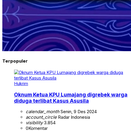
Terpopuler
Hukrim
Oknum Ketua KPU Lumajang digrebek warga
diduga terlibat Kasus Asusila
calendar_month
Senin, 9 Des 2024
account_circle
Radar Indonesia
visibility
3.854
0
Komentar