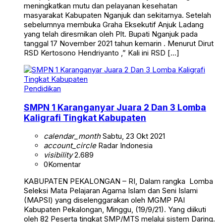
meningkatkan mutu dan pelayanan kesehatan
masyarakat Kabupaten Nganjuk dan sekitarnya. Setelah
sebelumnya membuka Graha Eksekutif Anjuk Ladang
yang telah diresmikan oleh Plt. Bupati Nganjuk pada
tanggal 17 November 2021 tahun kemarin . Menurut Dirut
RSD Kertosono Hendriyanto ,” Kali ini RSD […]
Pendidikan
SMPN 1 Karanganyar Juara 2 Dan 3 Lomba
Kaligrafi Tingkat Kabupaten
calendar_month
Sabtu, 23 Okt 2021
account_circle
Radar Indonesia
visibility
2.689
0
Komentar
KABUPATEN PEKALONGAN – RI, Dalam rangka Lomba
Seleksi Mata Pelajaran Agama Islam dan Seni Islami
(MAPSI) yang diselenggarakan oleh MGMP PAI
Kabupaten Pekalongan, Minggu, (19/9/21). Yang diikuti
oleh 82 Peserta tingkat SMP/MTS melalui sistem Daring.