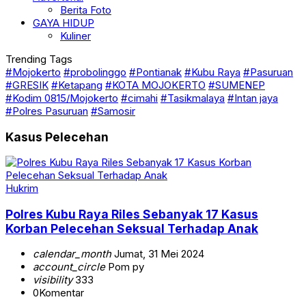
Berita Foto
GAYA HIDUP
Kuliner
Trending Tags
#Mojokerto
#probolinggo
#Pontianak
#Kubu Raya
#Pasuruan
#GRESIK
#Ketapang
#KOTA MOJOKERTO
#SUMENEP
#Kodim 0815/Mojokerto
#cimahi
#Tasikmalaya
#Intan jaya
#Polres Pasuruan
#Samosir
Kasus Pelecehan
Hukrim
Polres Kubu Raya Riles Sebanyak 17 Kasus
Korban Pelecehan Seksual Terhadap Anak
calendar_month
Jumat, 31 Mei 2024
account_circle
Pom py
visibility
333
0
Komentar