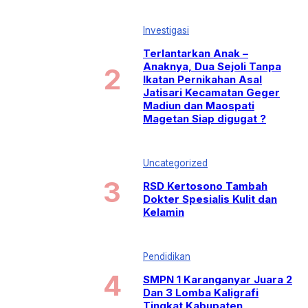
Investigasi
Terlantarkan Anak –
Anaknya, Dua Sejoli Tanpa
Ikatan Pernikahan Asal
Jatisari Kecamatan Geger
Madiun dan Maospati
Magetan Siap digugat ?
Uncategorized
RSD Kertosono Tambah
Dokter Spesialis Kulit dan
Kelamin
Pendidikan
SMPN 1 Karanganyar Juara 2
Dan 3 Lomba Kaligrafi
Tingkat Kabupaten