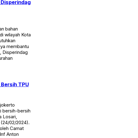
 Disperindag
an bahan
di wilayah Kota
utuhkan
paya membantu
, Disperindag
urahan
 Bersih TPU
jokerto
 bersih-bersih
 Losari,
(24/02/2024).
 oleh Camat
Inf Anton