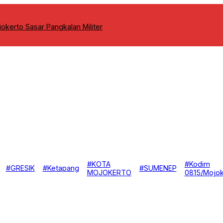
okerto Sasar Pangkalan Militer
#KOTA
#Kodim
#GRESIK
#Ketapang
#SUMENEP
MOJOKERTO
0815/Mojok