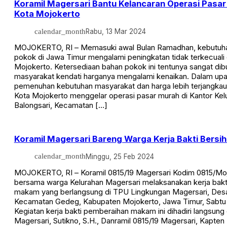
Koramil Magersari Bantu Kelancaran Operasi Pasar
Kota Mojokerto
calendar_month
Rabu, 13 Mar 2024
MOJOKERTO, RI – Memasuki awal Bulan Ramadhan, kebutuh
pokok di Jawa Timur mengalami peningkatan tidak terkecuali 
Mojokerto. Ketersediaan bahan pokok ini tentunya sangat dib
masyarakat kendati harganya mengalami kenaikan. Dalam u
pemenuhan kebutuhan masyarakat dan harga lebih terjangkau
Kota Mojokerto menggelar operasi pasar murah di Kantor Kel
Balongsari, Kecamatan […]
Koramil Magersari Bareng Warga Kerja Bakti Bersih
calendar_month
Minggu, 25 Feb 2024
MOJOKERTO, RI – Koramil 0815/19 Magersari Kodim 0815/Mo
bersama warga Kelurahan Magersari melaksanakan kerja bakti
makam yang berlangsung di TPU Lingkungan Magersari, Desa
Kecamatan Gedeg, Kabupaten Mojokerto, Jawa Timur, Sabtu 
Kegiatan kerja bakti pemberaihan makam ini dihadiri langsung
Magersari, Sutikno, S.H., Danramil 0815/19 Magersari, Kapten 