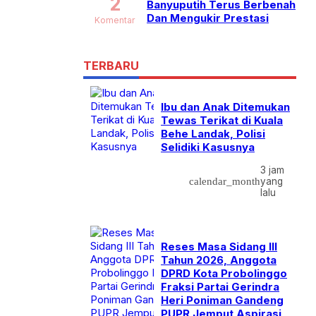
2
Banyuputih Terus Berbenah
Dan Mengukir Prestasi
Komentar
TERBARU
Ibu dan Anak Ditemukan
Tewas Terikat di Kuala
Behe Landak, Polisi
Selidiki Kasusnya
3 jam
calendar_month
yang
lalu
Reses Masa Sidang III
Tahun 2026, Anggota
DPRD Kota Probolinggo
Fraksi Partai Gerindra
Heri Poniman Gandeng
PUPR Jemput Aspirasi