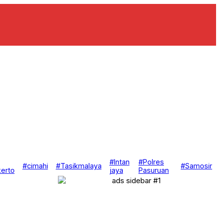
Kolaborasi Polda Jatim dengan Da’i Kamtibmas Ciptakan
#Intan
#Polres
#cimahi
#Tasikmalaya
#Samosir
erto
jaya
Pasuruan