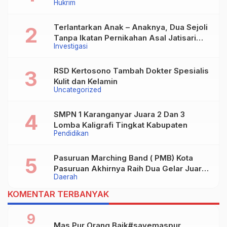
Hukrim
Terlantarkan Anak – Anaknya, Dua Sejoli
Tanpa Ikatan Pernikahan Asal Jatisari
Investigasi
Kecamatan Geger Madiun dan Maospati
Magetan Siap digugat ?
RSD Kertosono Tambah Dokter Spesialis
Kulit dan Kelamin
Uncategorized
SMPN 1 Karanganyar Juara 2 Dan 3
Lomba Kaligrafi Tingkat Kabupaten
Pendidikan
Pasuruan Marching Band ( PMB) Kota
Pasuruan Akhirnya Raih Dua Gelar Juara
Daerah
Dalam Kejurprov Jatim 2024
KOMENTAR TERBANYAK
9
Mas Pur Orang Baik#savemaspur