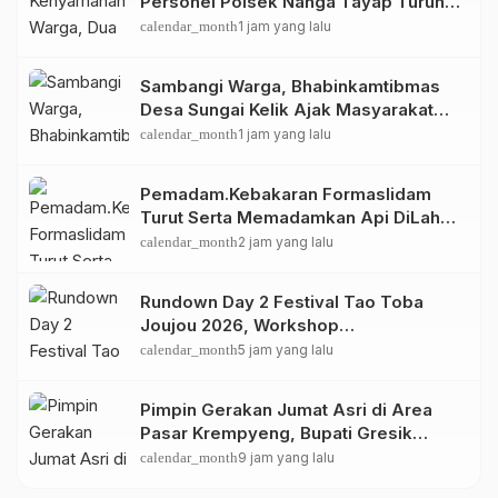
Personel Polsek Nanga Tayap Turun
Langsung Siram Jalan Berdebu
calendar_month
1 jam yang lalu
Sambangi Warga, Bhabinkamtibmas
Desa Sungai Kelik Ajak Masyarakat
Jaga Kamtibmas Jelang Tuba Adat
calendar_month
1 jam yang lalu
Pemadam.Kebakaran Formaslidam
Turut Serta Memadamkan Api DiLahan
Gambut Komplek Bhayangkara
calendar_month
2 jam yang lalu
Permai.
Rundown Day 2 Festival Tao Toba
Joujou 2026, Workshop
Pengembangan UMKM
calendar_month
5 jam yang lalu
Pimpin Gerakan Jumat Asri di Area
Pasar Krempyeng, Bupati Gresik
Ingatkan Dampak Perubahan Iklim
calendar_month
9 jam yang lalu