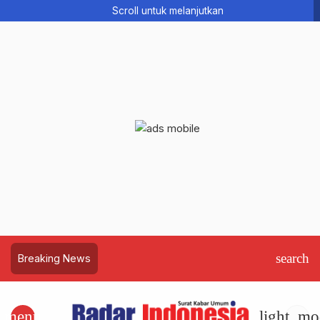
Scroll untuk melanjutkan
search
Breaking News
menu
light_mo