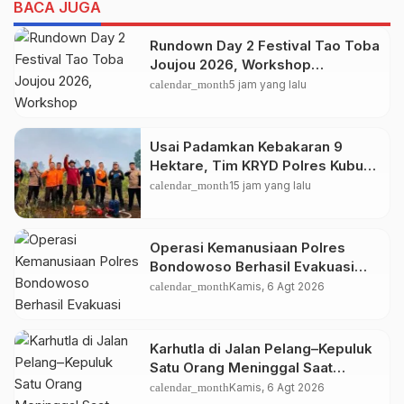
BACA JUGA
Rundown Day 2 Festival Tao Toba
Joujou 2026, Workshop
Pengembangan UMKM
calendar_month
5 jam yang lalu
Usai Padamkan Kebakaran 9
Hektare, Tim KRYD Polres Kubu
Raya Kini Memburu Bara di Bawah
calendar_month
15 jam yang lalu
Gambut
Operasi Kemanusiaan Polres
Bondowoso Berhasil Evakuasi
Dua Jenazah di Gunung Piramid
calendar_month
Kamis, 6 Agt 2026
Karhutla di Jalan Pelang–Kepuluk
Satu Orang Meninggal Saat
Terjebak Kobaran Api
calendar_month
Kamis, 6 Agt 2026