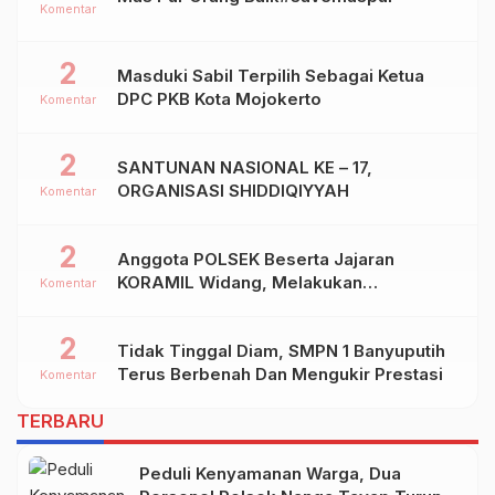
Komentar
2
Masduki Sabil Terpilih Sebagai Ketua
DPC PKB Kota Mojokerto
Komentar
2
SANTUNAN NASIONAL KE – 17,
ORGANISASI SHIDDIQIYYAH
Komentar
2
Anggota POLSEK Beserta Jajaran
KORAMIL Widang, Melakukan
Komentar
Pengamanan Kegiatan Ke 2 ( Dua ) PHBN
Di Ds.NGADIPURO Kec.WIDANG
2
Tidak Tinggal Diam, SMPN 1 Banyuputih
Kab.TUBAN
Terus Berbenah Dan Mengukir Prestasi
Komentar
TERBARU
Peduli Kenyamanan Warga, Dua