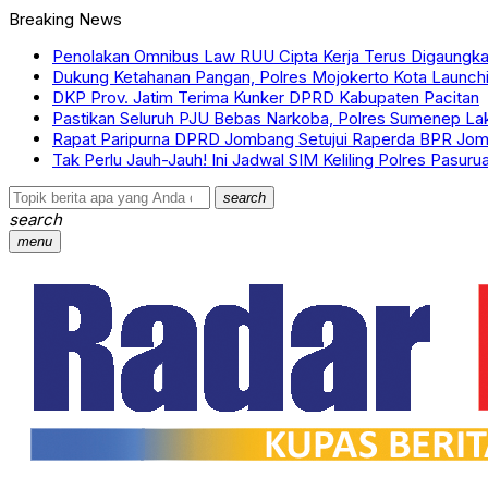
Breaking News
Penolakan Omnibus Law RUU Cipta Kerja Terus Digaungk
Dukung Ketahanan Pangan, Polres Mojokerto Kota Launch
DKP Prov. Jatim Terima Kunker DPRD Kabupaten Pacitan
Pastikan Seluruh PJU Bebas Narkoba, Polres Sumenep La
Rapat Paripurna DPRD Jombang Setujui Raperda BPR Jom
Tak Perlu Jauh-Jauh! Ini Jadwal SIM Keliling Polres Pasuru
search
search
menu