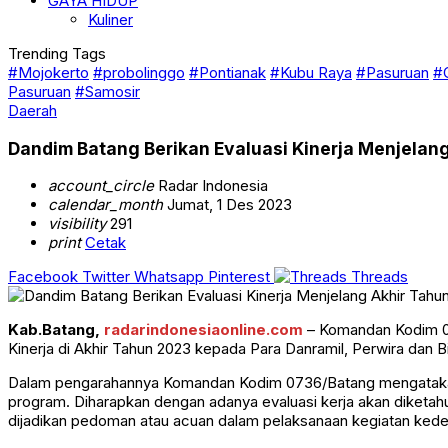
GAYA HIDUP
Kuliner
Trending Tags
#Mojokerto
#probolinggo
#Pontianak
#Kubu Raya
#Pasuruan
#
Pasuruan
#Samosir
Daerah
Dandim Batang Berikan Evaluasi Kinerja Menjelan
account_circle
Radar Indonesia
calendar_month
Jumat, 1 Des 2023
visibility
291
print
Cetak
Facebook
Twitter
Whatsapp
Pinterest
Threads
Kab.Batang,
radarindonesiaonline.com
– Komandan Kodim 07
Kinerja di Akhir Tahun 2023 kepada Para Danramil, Perwira dan 
Dalam pengarahannya Komandan Kodim 0736/Batang mengatakan. M
program. Diharapkan dengan adanya evaluasi kerja akan diketahu
dijadikan pedoman atau acuan dalam pelaksanaan kegiatan kede