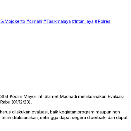
5/Mojokerto
#cimahi
#Tasikmalaya
#Intan jaya
#Polres
Staf Kodim Mayor Inf. Slamet Muchadi melaksanakan Evaluasi
Rabu (01/12/23).
arus dilakukan evaluasi, baik kegiatan program maupun non
telah dilaksanakan, sehingga dapat segera diperbaiki dan dapat