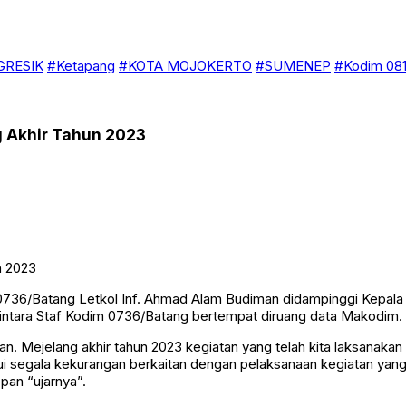
GRESIK
#Ketapang
#KOTA MOJOKERTO
#SUMENEP
#Kodim 081
g Akhir Tahun 2023
36/Batang Letkol Inf. Ahmad Alam Budiman didampinggi Kepala 
Bintara Staf Kodim 0736/Batang bertempat diruang data Makodim. 
ejelang akhir tahun 2023 kegiatan yang telah kita laksanakan h
i segala kekurangan berkaitan dengan pelaksanaan kegiatan yang 
pan “ujarnya”.