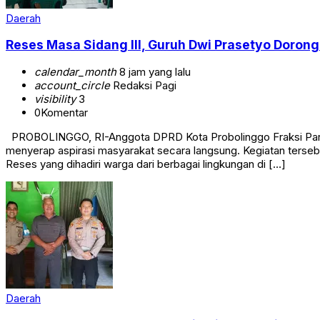
Daerah
Reses Masa Sidang III, Guruh Dwi Prasetyo Doron
calendar_month
8 jam yang lalu
account_circle
Redaksi Pagi
visibility
3
0
Komentar
PROBOLINGGO, RI-Anggota DPRD Kota Probolinggo Fraksi Partai
menyerap aspirasi masyarakat secara langsung. Kegiatan terseb
Reses yang dihadiri warga dari berbagai lingkungan di […]
Daerah