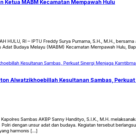
gan Ketua MABM Kecamatan Mempawah Hulu
 HULU, RI – IPTU Freddy Surya Purnama, S.H., M.H., bersama a
elis Adat Budaya Melayu (MABM) Kecamatan Mempawah Hulu, Bapak
aton Alwatzikhoebillah Kesultanan Sambas, Perkua
. Kapolres Sambas AKBP Sanny Handityo, S.I.K., M.H. melaksanaka
Polri dengan unsur adat dan budaya. Kegiatan tersebut berlang
yang harmonis […]