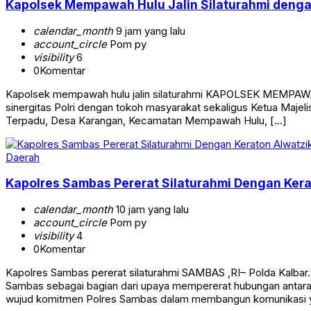
Kapolsek Mempawah Hulu Jalin Silaturahmi den
calendar_month
9 jam yang lalu
account_circle
Pom py
visibility
6
0
Komentar
Kapolsek mempawah hulu jalin silaturahmi KAPOLSEK MEMPAWAH
sinergitas Polri dengan tokoh masyarakat sekaligus Ketua Maj
Terpadu, Desa Karangan, Kecamatan Mempawah Hulu, […]
Daerah
Kapolres Sambas Pererat Silaturahmi Dengan Ker
calendar_month
10 jam yang lalu
account_circle
Pom py
visibility
4
0
Komentar
Kapolres Sambas pererat silaturahmi ‎SAMBAS ,RI– Polda Kalbar
Sambas sebagai bagian dari upaya mempererat hubungan antara 
wujud komitmen Polres Sambas dalam membangun komunikasi 