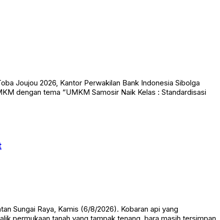
ba Joujou 2026, Kantor Perwakilan Bank Indonesia Sibolga
KM dengan tema “UMKM Samosir Naik Kelas : Standardisasi
t
an Sungai Raya, Kamis (6/8/2026). Kobaran api yang
balik permukaan tanah yang tampak tenang, bara masih tersimpan