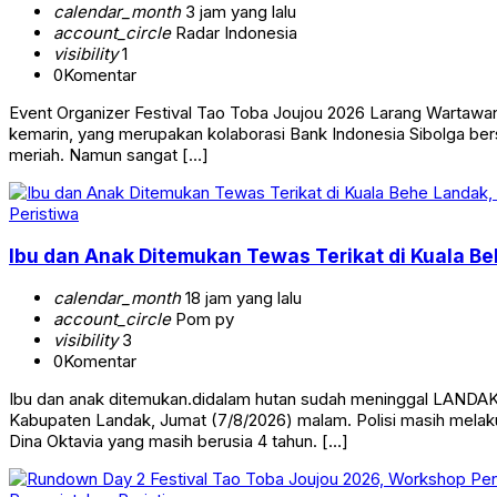
calendar_month
3 jam yang lalu
account_circle
Radar Indonesia
visibility
1
0
Komentar
Event Organizer Festival Tao Toba Joujou 2026 Larang Wartawa
kemarin, yang merupakan kolaborasi Bank Indonesia Sibolga b
meriah. Namun sangat […]
Peristiwa
Ibu dan Anak Ditemukan Tewas Terikat di Kuala Beh
calendar_month
18 jam yang lalu
account_circle
Pom py
visibility
3
0
Komentar
Ibu dan anak ditemukan.didalam hutan sudah meninggal LANDAK,
Kabupaten Landak, Jumat (7/8/2026) malam. Polisi masih melaku
Dina Oktavia yang masih berusia 4 tahun. […]