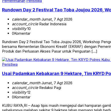
Pemerintahan
Peristiwa
Rundown Day 2 Festival Tao Toba Joujou 2026,
calendar_month
Jumat, 7 Agt 2026
account_circle
Radar Indonesia
visibility
10
0
Komentar
Rundown Day 2 Festival Tao Toba Joujou 2026, Workshop Penge
bersama Kementerian Ekonomi Kreatif (EKRAF) dengan Pemer
Produk dan Perluasan Akses Pasar untuk Penguatan […]
Peristiwa
Usai Padamkan Kebakaran 9 Hektare, Tim KRYD Po
calendar_month
Jumat, 7 Agt 2026
account_circle
Redaksi Pagi
visibility
12
0
Komentar
KUBU RAYA,RI – Asap tipis masih mengepul dari hamparan gambu
sebelumnya melahap sekitar 9 hektare lahan memang telah berha