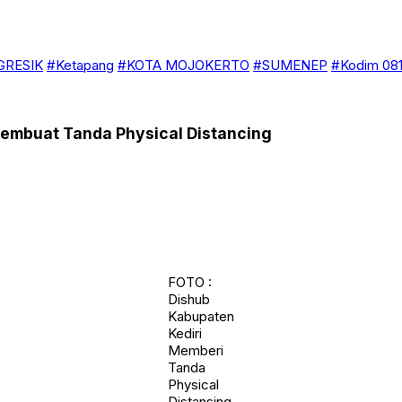
GRESIK
#Ketapang
#KOTA MOJOKERTO
#SUMENEP
#Kodim 081
 Membuat Tanda Physical Distancing
FOTO :
Dishub
Kabupaten
Kediri
Memberi
Tanda
Physical
Distansing