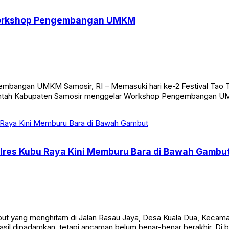
 Workshop Pengembangan UMKM
mbangan UMKM Samosir, RI – Memasuki hari ke-2 Festival Tao To
intah Kabupaten Samosir menggelar Workshop Pengembangan UM
lres Kubu Raya Kini Memburu Bara di Bawah Gambu
t yang menghitam di Jalan Rasau Jaya, Desa Kuala Dua, Kecamat
sil dipadamkan, tetapi ancaman belum benar-benar berakhir. Di 