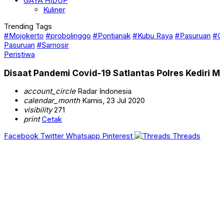
GAYA HIDUP
Kuliner
Trending Tags
#Mojokerto
#probolinggo
#Pontianak
#Kubu Raya
#Pasuruan
#
Pasuruan
#Samosir
Peristiwa
Disaat Pandemi Covid-19 Satlantas Polres Kediri
account_circle
Radar Indonesia
calendar_month
Kamis, 23 Jul 2020
visibility
271
print
Cetak
Facebook
Twitter
Whatsapp
Pinterest
Threads