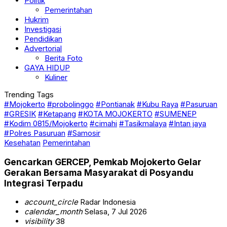
Politik
Pemerintahan
Hukrim
Investigasi
Pendidikan
Advertorial
Berita Foto
GAYA HIDUP
Kuliner
Trending Tags
#Mojokerto
#probolinggo
#Pontianak
#Kubu Raya
#Pasuruan
#GRESIK
#Ketapang
#KOTA MOJOKERTO
#SUMENEP
#Kodim 0815/Mojokerto
#cimahi
#Tasikmalaya
#Intan jaya
#Polres Pasuruan
#Samosir
Kesehatan
Pemerintahan
Gencarkan GERCEP, Pemkab Mojokerto Gelar
Gerakan Bersama Masyarakat di Posyandu
Integrasi Terpadu
account_circle
Radar Indonesia
calendar_month
Selasa, 7 Jul 2026
visibility
38