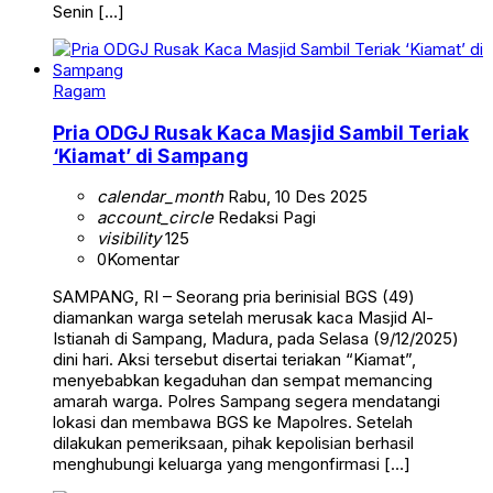
Senin […]
Ragam
Pria ODGJ Rusak Kaca Masjid Sambil Teriak
‘Kiamat’ di Sampang
calendar_month
Rabu, 10 Des 2025
account_circle
Redaksi Pagi
visibility
125
0
Komentar
​SAMPANG, RI – Seorang pria berinisial BGS (49)
diamankan warga setelah merusak kaca Masjid Al-
Istianah di Sampang, Madura, pada Selasa (9/12/2025)
dini hari. Aksi tersebut disertai teriakan “Kiamat”,
menyebabkan kegaduhan dan sempat memancing
amarah warga. ​​Polres Sampang segera mendatangi
lokasi dan membawa BGS ke Mapolres. Setelah
dilakukan pemeriksaan, pihak kepolisian berhasil
menghubungi keluarga yang mengonfirmasi […]