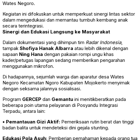
Wates Negoro.
Kegiatan ini difokuskan untuk memperkuat sinergi lintas sektor
dalam mengedukasi dan memantau tumbuh kembang anak
secara terintegrasi.
Sinergi dan Edukasi Langsung ke Masyarakat
Dalam dokumentasi yang dihimpun tim
Radar Indonesia
,
tampak
Shofiya Hanak Albarra
atau lebih dikenal dengan
sapaan
Ning Hana
dengan pakaian rompi ungu khas
kader/petugas lapangan sedang memberikan pengarahan
menggunakan mikrofon.
Di hadapannya, sejumlah warga dan aparatur desa Wates
Negoro Kecamatan Ngoro Kabupaten Mojokerto menyimak
dengan seksama jalannya sosialisasi.
Program
GERCEP
dan
Gemantu
ini menitikberatkan pada
beberapa poin utama pelayanan di Posyandu Integrasi
Terpadu, antara lain:
• Pemantauan Gizi Aktif:
Pemeriksaan rutin berat dan tinggi
badan balita untuk mendeteksi dini gejala stunting.
Edukasi Pola Asuh:
Pemberian pemahaman kepada orang tua