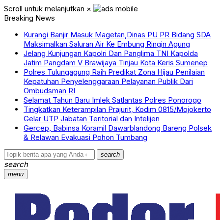
Scroll untuk melanjutkan
×
Breaking News
Kurangi Banjir Masuk Magetan,Dinas PU PR Bidang SDA
Maksimalkan Saluran Air Ke Embung Ringin Agung
Jelang Kunjungan Kapolri Dan Panglima TNI Kapolda
Jatim Pangdam V Brawijaya Tinjau Kota Keris Sumenep
Polres Tulungagung Raih Predikat Zona Hijau Penilaian
Kepatuhan Penyelenggaraan Pelayanan Publik Dari
Ombudsman RI
Selamat Tahun Baru Imlek Satlantas Polres Ponorogo
Tingkatkan Keterampilan Prajurit, Kodim 0815/Mojokerto
Gelar UTP Jabatan Teritorial dan Intelijen
Gercep, Babinsa Koramil Dawarblandong Bareng Polsek
& Relawan Evakuasi Pohon Tumbang
search
search
menu