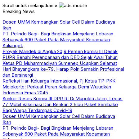
Scroll untuk melanjutkan
×
Breaking News
Dosen UMM Kembangkan Solar Cell Dalam Budidaya
Ikan
PT. Pelindo Bagi- Bagi Bingkisan Menjelang Lebaran
Sebanyak 600 Paket Pada Masyarakat Kecamatan
Kalianget.
Proyek Mandek di Angka 20,9 Persen komisi III Desak
PUPR Benahi Perencanaan dan DED Sejak Awal Tahun
Ketua PD Muhammadiyah Sumenep Ucapkan Selamat
Hari Bhayangkara ke-79, Harap Polri Semakin Profesional
dan Bersinergi
Refleksi Hari Keluarga Internasional, Pj Ketua TP-PKK
Mojokerto: Perkuat Peran Keluarga Demi Wujudkan
Indonesia Emas 2045
Kunker Reses Komisi III DPR RI Di Mapolda Jatim, Lepas
77 Mobil Vaksinasi Dan Berikan 2 Ribu Paket Sembako
Bagi Warga Terdampak Covid-19
Dosen UMM Kembangkan Solar Cell Dalam Budidaya
Ikan
PT. Pelindo Bagi- Bagi Bingkisan Menjelang Lebaran
Sebanyak 600 Paket Pada Masyarakat Kecamatan