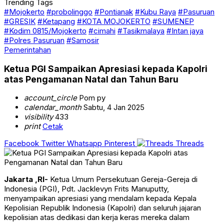
Trending Tags
#Mojokerto
#probolinggo
#Pontianak
#Kubu Raya
#Pasuruan
#GRESIK
#Ketapang
#KOTA MOJOKERTO
#SUMENEP
#Kodim 0815/Mojokerto
#cimahi
#Tasikmalaya
#Intan jaya
#Polres Pasuruan
#Samosir
Pemerintahan
Ketua PGI Sampaikan Apresiasi kepada Kapolri
atas Pengamanan Natal dan Tahun Baru
account_circle
Pom py
calendar_month
Sabtu, 4 Jan 2025
visibility
433
print
Cetak
Facebook
Twitter
Whatsapp
Pinterest
Threads
Jakarta ,RI-
Ketua Umum Persekutuan Gereja-Gereja di
Indonesia (PGI), Pdt. Jacklevyn Frits Manuputty,
menyampaikan apresiasi yang mendalam kepada Kepala
Kepolisian Republik Indonesia (Kapolri) dan seluruh jajaran
kepolisian atas dedikasi dan kerja keras mereka dalam