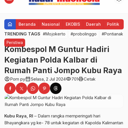
home
Beranda
Nasional
EKOBIS
Daerah
Politik
H
TRENDING TAGS
#Mojokerto
#probolinggo
#Pontianak
Peristiwa
Kombespol M Guntur Hadiri
Kegiatan Polda Kalbar di
Rumah Panti Jompo Kubu Raya
account_circle
calendar_month
visibility
print
Pom py
Selasa, 2 Jul 2024
701
Cetak
Kubu Raya, RI
– Dalam rangka memperingati hari
Bhayangkara yg ke- 78 untuk kegiatan di Kapolda Kalimantan