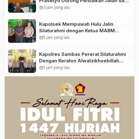
Prasetyo Dorong Perbaikan Jalan dan
Plengsengan di Kedopok
calendar_month
3 jam yang lalu
Kapolsek Mempawah Hulu Jalin
Silaturahmi dengan Ketua MABM
Kecamatan Mempawah Hulu
calendar_month
5 jam yang lalu
Kapolres Sambas Pererat Silaturahmi
Dengan Keraton Alwatzikhoebillah
Kesultanan Sambas, Perkuat Sinergi
calendar_month
5 jam yang lalu
Menjaga Kamtibmas