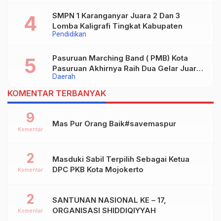
SMPN 1 Karanganyar Juara 2 Dan 3
Lomba Kaligrafi Tingkat Kabupaten
Pendidikan
Pasuruan Marching Band ( PMB) Kota
Pasuruan Akhirnya Raih Dua Gelar Juara
Daerah
Dalam Kejurprov Jatim 2024
KOMENTAR TERBANYAK
9
Mas Pur Orang Baik#savemaspur
Komentar
2
Masduki Sabil Terpilih Sebagai Ketua
DPC PKB Kota Mojokerto
Komentar
2
SANTUNAN NASIONAL KE – 17,
ORGANISASI SHIDDIQIYYAH
Komentar