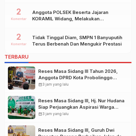
2
Anggota POLSEK Beserta Jajaran
KORAMIL Widang, Melakukan
Komentar
Pengamanan Kegiatan Ke 2 ( Dua ) PHBN
Di Ds.NGADIPURO Kec.WIDANG
2
Tidak Tinggal Diam, SMPN 1 Banyuputih
Kab.TUBAN
Terus Berbenah Dan Mengukir Prestasi
Komentar
TERBARU
Reses Masa Sidang III Tahun 2026,
Anggota DPRD Kota Probolinggo
Fraksi Partai Gerindra Heri Poniman
calendar_month
3 jam yang lalu
Gandeng PUPR Jemput Aspirasi
Warga
Reses Masa Sidang III, Hj. Nur Hudana
Siap Perjuangkan Aspirasi Warga
Kedopok di APBD
calendar_month
3 jam yang lalu
Reses Masa Sidang III, Guruh Dwi