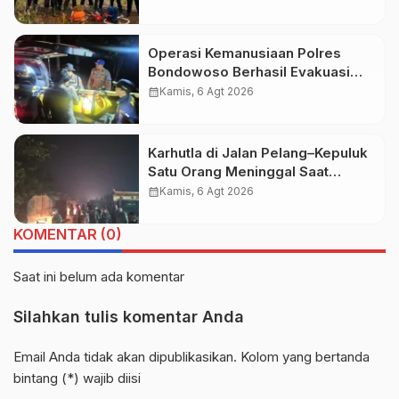
Gambut
Operasi Kemanusiaan Polres
Bondowoso Berhasil Evakuasi
Dua Jenazah di Gunung Piramid
calendar_month
Kamis, 6 Agt 2026
Karhutla di Jalan Pelang–Kepuluk
Satu Orang Meninggal Saat
Terjebak Kobaran Api
calendar_month
Kamis, 6 Agt 2026
KOMENTAR (0)
Saat ini belum ada komentar
Silahkan tulis komentar Anda
Email Anda tidak akan dipublikasikan. Kolom yang bertanda
bintang (*) wajib diisi