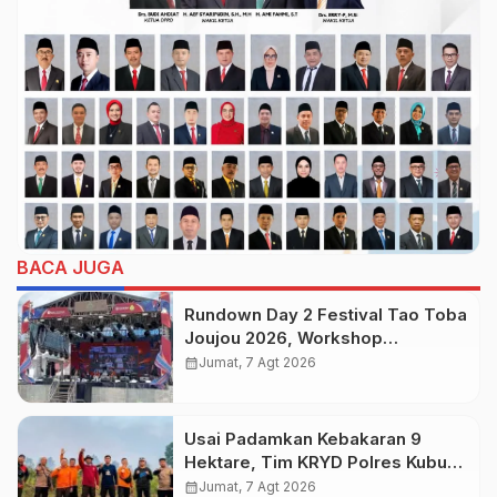
BACA JUGA
Rundown Day 2 Festival Tao Toba
Joujou 2026, Workshop
Pengembangan UMKM
calendar_month
Jumat, 7 Agt 2026
Usai Padamkan Kebakaran 9
Hektare, Tim KRYD Polres Kubu
Raya Kini Memburu Bara di Bawah
calendar_month
Jumat, 7 Agt 2026