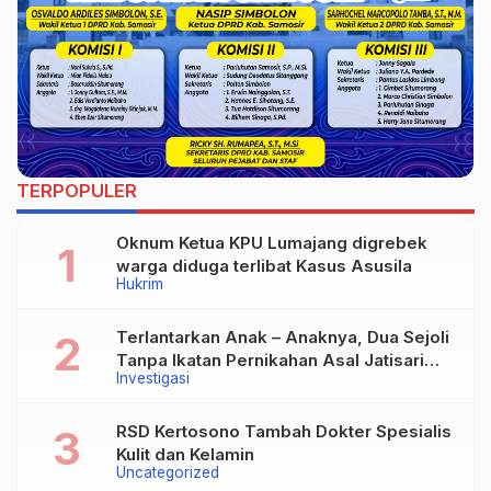
TERPOPULER
Oknum Ketua KPU Lumajang digrebek
warga diduga terlibat Kasus Asusila
Hukrim
Terlantarkan Anak – Anaknya, Dua Sejoli
Tanpa Ikatan Pernikahan Asal Jatisari
Investigasi
Kecamatan Geger Madiun dan Maospati
Magetan Siap digugat ?
RSD Kertosono Tambah Dokter Spesialis
Kulit dan Kelamin
Uncategorized