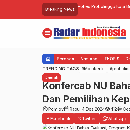
Kasus Pencabulan Wanita Disabilitas
MPLS SD Negeri Wiyu Pace
Breaking News
menu
home
Beranda
Nasional
EKOBIS
D
TRENDING TAGS
#Mojokerto
#probolin
Daerah
Konfercab NU Baha
Dan Pemilihan Ke
account_circle
calendar_month
visibility
print
Pom py
Rabu, 4 Des 2024
412
Cet
Facebook
Twitter
Whatsapp