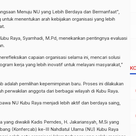
gsaan Menuju NU yang Lebih Berdaya dan Bermanfaat”,
g untuk menentukan arah kebijakan organisasi yang lebih
at.
Kubu Raya, Syamhadi, M.Pd, menekankan pentingnya evaluasi
an.
erefleksikan capaian organisasi selama ini, mencari solusi
gram kerja yang lebih inovatif untuk melayani masyarakat,”
K
ab adalah pemilihan kepemimpinan baru. Proses ini dilakukan
h perwakilan anggota dari berbagai wilayah di Kubu Raya.
wa NU Kubu Raya menjadi lebih aktif dan berdaya saing,
a yang diwakili Kadis Pemdes, H. Jakariansyah, M.Si yang
ang (Konfercab) ke-III Nahdlatul Ulama (NU) Kubu Raya