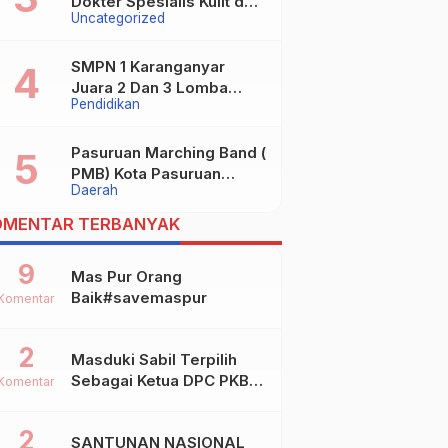
Dokter Spesialis Kulit dan
Uncategorized
digugat ?
Kelamin
SMPN 1 Karanganyar
Juara 2 Dan 3 Lomba
Pendidikan
Kaligrafi Tingkat
Kabupaten
Pasuruan Marching Band (
PMB) Kota Pasuruan
Daerah
Akhirnya Raih Dua Gelar
Juara Dalam Kejurprov
OMENTAR TERBANYAK
Jatim 2024
9
Mas Pur Orang
Baik#savemaspur
Komentar
2
Masduki Sabil Terpilih
Sebagai Ketua DPC PKB
Komentar
Kota Mojokerto
2
SANTUNAN NASIONAL