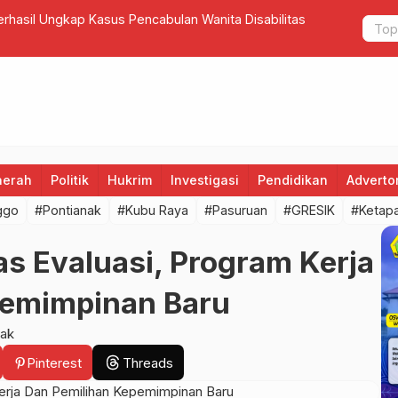
t Kabupaten Mojokerto Tahun Ajaran 2024/2025
Tiga Pilar 
aerah
Politik
Hukrim
Investigasi
Pendidikan
Advertor
ggo
#Pontianak
#Kubu Raya
#Pasuruan
#GRESIK
#Ketap
s Evaluasi, Program Kerja
pemimpinan Baru
ak
Pinterest
Threads