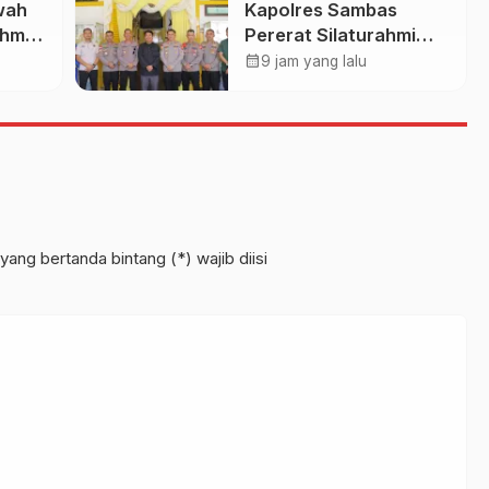
wah
Kapolres Sambas
g
ahmi
Pererat Silaturahmi
rasi
ABM
Dengan Keraton
calendar_month
9 jam yang lalu
pawah
Alwatzikhoebillah
Kesultanan Sambas,
Perkuat Sinergi
Menjaga Kamtibmas
yang bertanda bintang (*) wajib diisi