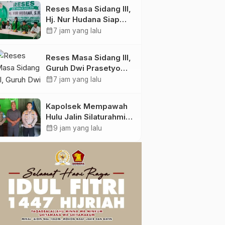
Partai Gerindra Heri
Reses Masa Sidang III,
Poniman Gandeng
Hj. Nur Hudana Siap
PUPR Jemput Aspirasi
Perjuangkan Aspirasi
calendar_month
7 jam yang lalu
Warga
Warga Kedopok di
APBD
Reses Masa Sidang III,
Guruh Dwi Prasetyo
Dorong Perbaikan
calendar_month
7 jam yang lalu
Jalan dan Plengsengan
di Kedopok
Kapolsek Mempawah
Hulu Jalin Silaturahmi
dengan Ketua MABM
calendar_month
9 jam yang lalu
Kecamatan Mempawah
Hulu