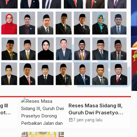
 III
Reses Masa Sidang III,
gota
Guruh Dwi Prasetyo
Dorong Perbaikan
calendar_month
7 jam yang lalu
i
Jalan dan Plengsengan
ri
di Kedopok