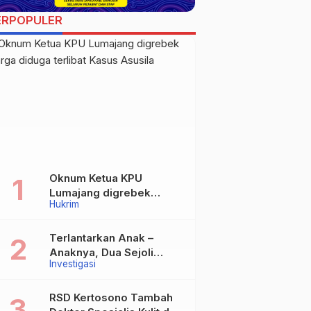
ERPOPULER
Oknum Ketua KPU
Lumajang digrebek
Hukrim
warga diduga terlibat
Kasus Asusila
Terlantarkan Anak –
Anaknya, Dua Sejoli
Investigasi
Tanpa Ikatan Pernikahan
Asal Jatisari Kecamatan
Geger Madiun dan
RSD Kertosono Tambah
Maospati Magetan Siap