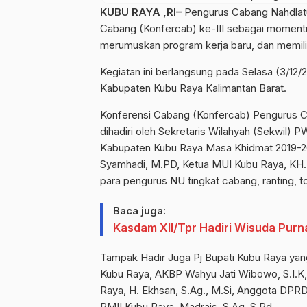
KUBU RAYA ,RI–
Pengurus Cabang Nahdlat
Cabang (Konfercab) ke-III sebagai momentum
merumuskan program kerja baru, dan memil
Kegiatan ini berlangsung pada Selasa (3/12
Kabupaten Kubu Raya Kalimantan Barat.
Konferensi Cabang (Konfercab) Pengurus C
dihadiri oleh Sekretaris Wilahyah (Sekwil)
Kabupaten Kubu Raya Masa Khidmat 2019-2
Syamhadi, M.PD, Ketua MUI Kubu Raya, KH. 
para pengurus NU tingkat cabang, ranting, 
Baca juga:
Kasdam XII/Tpr Hadiri Wisuda Purn
Tampak Hadir Juga Pj Bupati Kubu Raya yang
Kubu Raya, AKBP Wahyu Jati Wibowo, S.I.K
Raya, H. Ekhsan, S.Ag., M.Si, Anggota DPRD
PMII Kubu Raya, Madrais, S.Ag, S.Pd.