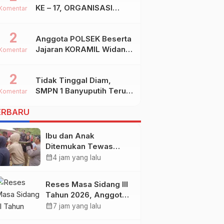
KE – 17, ORGANISASI
Komentar
SHIDDIQIYYAH
2
Anggota POLSEK Beserta
Jajaran KORAMIL Widang,
Komentar
Melakukan Pengamanan
Kegiatan Ke 2 ( Dua )
2
Tidak Tinggal Diam,
PHBN Di Ds.NGADIPURO
SMPN 1 Banyuputih Terus
Kec.WIDANG Kab.TUBAN
Komentar
Berbenah Dan Mengukir
ERBARU
Prestasi
Ibu dan Anak
Ditemukan Tewas
Terikat di Kuala Behe
calendar_month
4 jam yang lalu
Landak, Polisi Selidiki
Kasusnya
Reses Masa Sidang III
Tahun 2026, Anggota
DPRD Kota
calendar_month
7 jam yang lalu
Probolinggo Fraksi