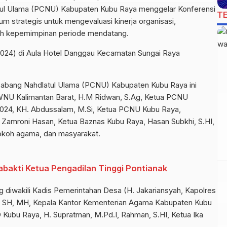
ul Ulama (PCNU) Kabupaten Kubu Raya menggelar Konferensi
T
 strategis untuk mengevaluasi kinerja organisasi,
ih kepemimpinan periode mendatang.
/2024) di Aula Hotel Danggau Kecamatan Sungai Raya
abang Nahdlatul Ulama (PCNU) Kabupaten Kubu Raya ini
 PWNU Kalimantan Barat, H.M Ridwan, S.Ag, Ketua PCNU
024, KH. Abdussalam, M.Si, Ketua PCNU Kubu Raya,
Zamroni Hasan, Ketua Baznas Kubu Raya, Hasan Subkhi, S.HI,
tokoh agama, dan masyarakat.
abakti Ketua Pengadilan Tinggi Pontianak
 diwakili Kadis Pemerintahan Desa (H. Jakariansyah, Kapolres
, SH, MH, Kepala Kantor Kementerian Agama Kabupaten Kubu
 Kubu Raya, H. Supratman, M.Pd.I, Rahman, S.HI, Ketua Ika