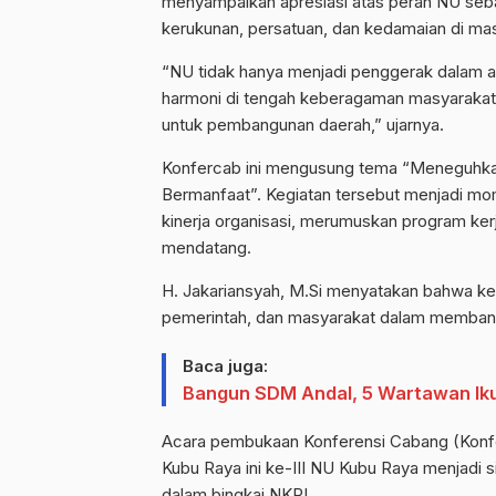
menyampaikan apresiasi atas peran NU sebag
kerukunan, persatuan, dan kedamaian di ma
“NU tidak hanya menjadi penggerak dalam a
harmoni di tengah keberagaman masyarakat 
untuk pembangunan daerah,” ujarnya.
Konfercab ini mengusung tema “Meneguhk
Bermanfaat”. Kegiatan tersebut menjadi mo
kinerja organisasi, merumuskan program ker
mendatang.
H. Jakariansyah, M.Si menyatakan bahwa keg
pemerintah, dan masyarakat dalam membang
Baca juga:
Bangun SDM Andal, 5 Wartawan Iku
Acara pembukaan Konferensi Cabang (Konf
Kubu Raya ini ke-III NU Kubu Raya menjad
dalam bingkai NKRI.