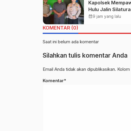
Kapolsek Mempa
Poniman Ganden
Hulu Jalin Silatur
PUPR Jemput Aspi
dengan Ketua M
calendar_month
Warga
9 jam yang lalu
Kecamatan Mem
KOMENTAR (0)
Hulu
Saat ini belum ada komentar
Silahkan tulis komentar Anda
Email Anda tidak akan dipublikasikan. Kolom 
Komentar*