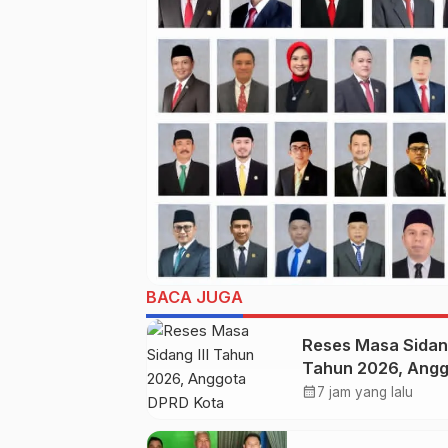
BACA JUGA
Reses Masa Sidang
Tahun 2026, Ang
DPRD Kota
calendar_month
7 jam yang lalu
Probolinggo Fraks
Partai Gerindra He