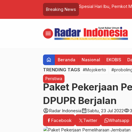
 Dan Stok Masih Stabil Dan Aman
Spesial Hari Ibu, Pemkot M
Breaking News
menu
home
Beranda
Nasional
EKOBIS
D
TRENDING TAGS
#Mojokerto
#probolin
Peristiwa
Paket Pekerjaan P
DPUPR Berjalan
account_circle
calendar_month
visibility
Radar Indonesia
Sabtu, 23 Jul 2022
Facebook
Twitter
Whatsapp