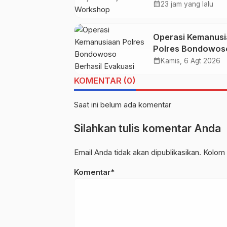
Joujou 2026,
calendar_month
23 jam yang lalu
Workshop
Pengembangan 
Operasi Kemanus
Polres Bondowos
Berhasil Evakuasi
calendar_month
Kamis, 6 Agt 2026
Jenazah di Gunun
KOMENTAR (0)
Piramid
Saat ini belum ada komentar
Silahkan tulis komentar Anda
Email Anda tidak akan dipublikasikan. Kolom 
Komentar*