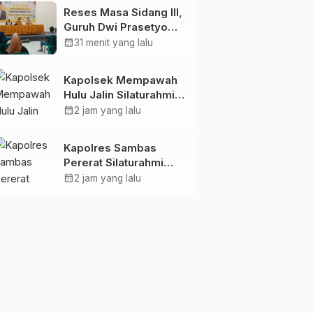
APBD
Reses Masa Sidang III,
Guruh Dwi Prasetyo
Dorong Perbaikan
calendar_month
31 menit yang lalu
Jalan dan Plengsengan
di Kedopok
Kapolsek Mempawah
Hulu Jalin Silaturahmi
dengan Ketua MABM
calendar_month
2 jam yang lalu
Kecamatan Mempawah
Hulu
Kapolres Sambas
Pererat Silaturahmi
Dengan Keraton
calendar_month
2 jam yang lalu
Alwatzikhoebillah
Kesultanan Sambas,
Perkuat Sinergi
Menjaga Kamtibmas