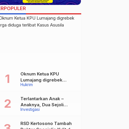
ERPOPULER
Oknum Ketua KPU
Lumajang digrebek
Hukrim
warga diduga terlibat
Kasus Asusila
Terlantarkan Anak –
Anaknya, Dua Sejoli
Investigasi
Tanpa Ikatan Pernikahan
Asal Jatisari Kecamatan
Geger Madiun dan
RSD Kertosono Tambah
Maospati Magetan Siap