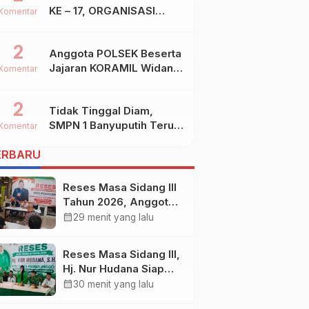
KE – 17, ORGANISASI
Komentar
SHIDDIQIYYAH
2
Anggota POLSEK Beserta
Jajaran KORAMIL Widang,
Komentar
Melakukan Pengamanan
Kegiatan Ke 2 ( Dua )
2
Tidak Tinggal Diam,
PHBN Di Ds.NGADIPURO
SMPN 1 Banyuputih Terus
Kec.WIDANG Kab.TUBAN
Komentar
Berbenah Dan Mengukir
ERBARU
Prestasi
Reses Masa Sidang III
Tahun 2026, Anggota
DPRD Kota
calendar_month
29 menit yang lalu
Probolinggo Fraksi
Partai Gerindra Heri
Reses Masa Sidang III,
Poniman Gandeng
Hj. Nur Hudana Siap
PUPR Jemput Aspirasi
Perjuangkan Aspirasi
calendar_month
30 menit yang lalu
Warga
Warga Kedopok di