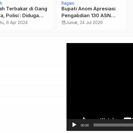
h
Ragam
h Terbakar di Gang
Bupati Anom Apresiasi
, Polisi : Diduga
Pengabdian 130 ASN
kar Pemilik Rumah
Pemkab Pemalang yang
calendar_month
tu, 6 Apr 2024
Jumat, 24 Jul 2026
erita Gangguan
Terima SK Pensiun
Pemutar
Video
00:00