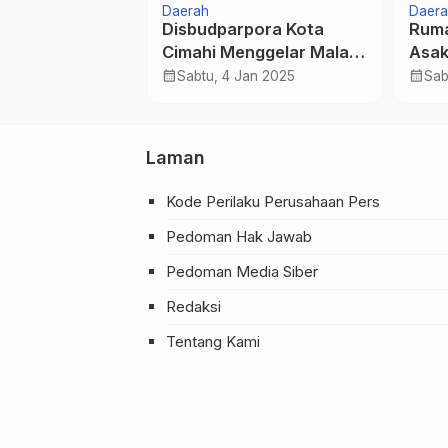
Daerah
Daera
i Menjadi
Disbudparpora Kota
Ruma
 Bagi Umat
Cimahi Menggelar Malam
Asaka
Puncak Anugerah
Diba
calendar_month
calendar_month
9 Okt 2023
Sabtu, 4 Jan 2025
Sab
Kebudayaan Tahun 2024
Pend
Jiwa
Laman
Kode Perilaku Perusahaan Pers
Pedoman Hak Jawab
Pedoman Media Siber
Redaksi
Tentang Kami