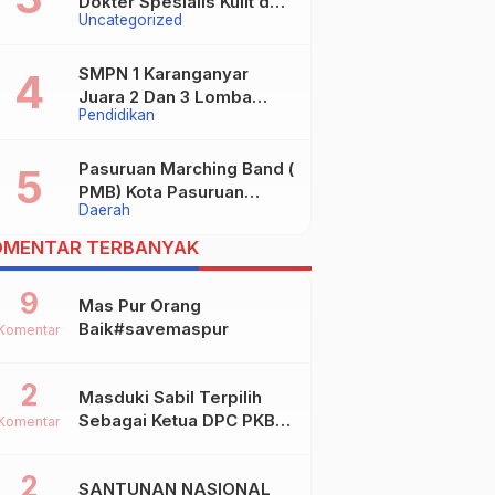
Dokter Spesialis Kulit dan
Uncategorized
digugat ?
Kelamin
SMPN 1 Karanganyar
Juara 2 Dan 3 Lomba
Pendidikan
Kaligrafi Tingkat
Kabupaten
Pasuruan Marching Band (
PMB) Kota Pasuruan
Daerah
Akhirnya Raih Dua Gelar
Juara Dalam Kejurprov
OMENTAR TERBANYAK
Jatim 2024
9
Mas Pur Orang
Baik#savemaspur
Komentar
2
Masduki Sabil Terpilih
Sebagai Ketua DPC PKB
Komentar
Kota Mojokerto
2
SANTUNAN NASIONAL