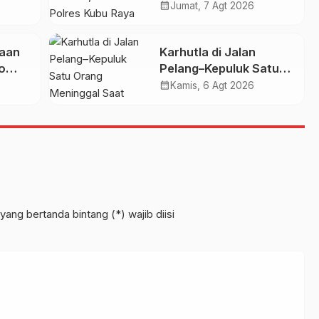
Tim KRYD Polres Kubu
calendar_month
Jumat, 7 Agt 2026
Raya Kini Memburu
UMKM
Bara di Bawah Gambut
iaan
Karhutla di Jalan
o
Pelang–Kepuluk Satu
 Dua
Orang Meninggal Saat
calendar_month
Kamis, 6 Agt 2026
g
Terjebak Kobaran Api
yang bertanda bintang (*) wajib diisi