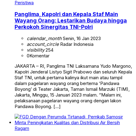
Peristiwa
Panglima, Kapolri dan Kepala Staf Main
Wayang Orang: Lestarikan Budaya hingga
Perkokoh Sinergitas TNI-Polri
calendar_month
Senin, 16 Jan 2023
account_circle
Radar Indonesia
visibility
254
0
Komentar
JAKARTA – RI, Panglima TNI Laksamana Yudo Margono,
Kapolri Jenderal Listyo Sigit Prabowo dan seluruh Kepala
Staf TNI, untuk pertama kalinya ikut main atau tampil
dalam pagelaran wayang orang bertema ‘Pandawa
Boyong’ di Teater Jakarta, Taman Ismail Marzuki (TIM),
Jakarta, Minggu, 15 Januari 2023 malam. “Malam ini,
pelaksanaan pagelaran wayang orang dengan lakon
Pandawa Boyong. […]
Ragam