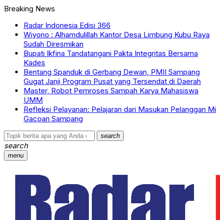
Breaking News
Radar Indonesia Edisi 366
Wiyono : Alhamdulillah Kantor Desa Limbung Kubu Raya
Sudah Diresmikan
Bupati Ikfina Tandatangani Pakta Integritas Bersama
Kades
Bentang Spanduk di Gerbang Dewan, PMII Sampang
Gugat Janji Program Pusat yang Tersendat di Daerah
Master, Robot Pemroses Sampah Karya Mahasiswa
UMM
Refleksi Pelayanan: Pelajaran dari Masukan Pelanggan Mi
Gacoan Sampang
search
search
menu