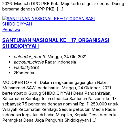
2026. Muscab DPC PKB Kota Mojokerto di gelar secara Daring
bersama dengan DPP PKB, […]
Peristiwa
SANTUNAN NASIONAL KE – 17, ORGANISASI
SHIDDIQIYYAH
calendar_month
Minggu, 24 Okt 2021
account_circle
Radar Indonesia
visibility
883
2
Komentar
MOJOKERTO – RI, Dalam rangkamengagungkan Nabi
Muhammad SAW, pada hari ini Minggu, 24 Oktober 2021
bertempat di Gubug SHIDDIQIYYAH Desa Pandankrajan,
Kecamatan Kemlagi telah diadakanSantunan Nasional ke-17
sebanyak 75 penerima dengan nominal Rp. 11.250.000 untuk
Wilayah Kecamatan Kemlagi. Sesuai peliputan Media Radar
Indonesia kegiatan di hadiri Muspika, Kepala Desa berserta
Perangkat Desa Juga Pengurus Shiddiqiyyah […]