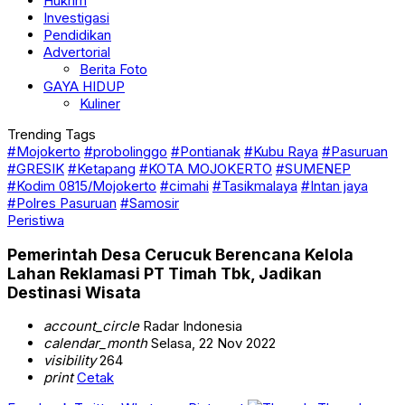
Hukrim
Investigasi
Pendidikan
Advertorial
Berita Foto
GAYA HIDUP
Kuliner
Trending Tags
#Mojokerto
#probolinggo
#Pontianak
#Kubu Raya
#Pasuruan
#GRESIK
#Ketapang
#KOTA MOJOKERTO
#SUMENEP
#Kodim 0815/Mojokerto
#cimahi
#Tasikmalaya
#Intan jaya
#Polres Pasuruan
#Samosir
Peristiwa
Pemerintah Desa Cerucuk Berencana Kelola
Lahan Reklamasi PT Timah Tbk, Jadikan
Destinasi Wisata
account_circle
Radar Indonesia
calendar_month
Selasa, 22 Nov 2022
visibility
264
print
Cetak