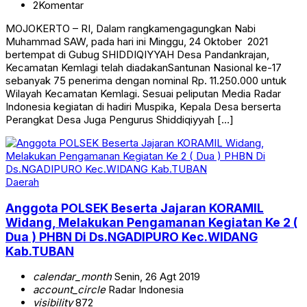
2
Komentar
MOJOKERTO – RI, Dalam rangkamengagungkan Nabi
Muhammad SAW, pada hari ini Minggu, 24 Oktober 2021
bertempat di Gubug SHIDDIQIYYAH Desa Pandankrajan,
Kecamatan Kemlagi telah diadakanSantunan Nasional ke-17
sebanyak 75 penerima dengan nominal Rp. 11.250.000 untuk
Wilayah Kecamatan Kemlagi. Sesuai peliputan Media Radar
Indonesia kegiatan di hadiri Muspika, Kepala Desa berserta
Perangkat Desa Juga Pengurus Shiddiqiyyah […]
Daerah
Anggota POLSEK Beserta Jajaran KORAMIL
Widang, Melakukan Pengamanan Kegiatan Ke 2 (
Dua ) PHBN Di Ds.NGADIPURO Kec.WIDANG
Kab.TUBAN
calendar_month
Senin, 26 Agt 2019
account_circle
Radar Indonesia
visibility
872