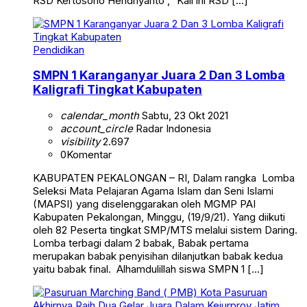
RSD Kertosono Hendriyanto ,” Kali ini RSD […]
Pendidikan
SMPN 1 Karanganyar Juara 2 Dan 3 Lomba
Kaligrafi Tingkat Kabupaten
calendar_month
Sabtu, 23 Okt 2021
account_circle
Radar Indonesia
visibility
2.697
0
Komentar
KABUPATEN PEKALONGAN – RI, Dalam rangka Lomba
Seleksi Mata Pelajaran Agama Islam dan Seni Islami
(MAPSI) yang diselenggarakan oleh MGMP PAI
Kabupaten Pekalongan, Minggu, (19/9/21). Yang diikuti
oleh 82 Peserta tingkat SMP/MTS melalui sistem Daring.
Lomba terbagi dalam 2 babak, Babak pertama
merupakan babak penyisihan dilanjutkan babak kedua
yaitu babak final. Alhamdulillah siswa SMPN 1 […]