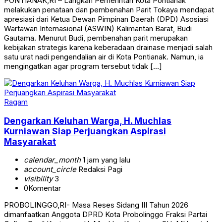
PONTIANAK,RI – Langkah Pemerintah Kota Pontianak
melakukan penataan dan pembenahan Parit Tokaya mendapat
apresiasi dari Ketua Dewan Pimpinan Daerah (DPD) Asosiasi
Wartawan Internasional (ASWIN) Kalimantan Barat, Budi
Gautama. Menurut Budi, pembenahan parit merupakan
kebijakan strategis karena keberadaan drainase menjadi salah
satu urat nadi pengendalian air di Kota Pontianak. Namun, ia
mengingatkan agar program tersebut tidak […]
Ragam
Dengarkan Keluhan Warga, H. Muchlas
Kurniawan Siap Perjuangkan Aspirasi
Masyarakat
calendar_month
1 jam yang lalu
account_circle
Redaksi Pagi
visibility
3
0
Komentar
PROBOLINGGO,RI- Masa Reses Sidang III Tahun 2026
dimanfaatkan Anggota DPRD Kota Probolinggo Fraksi Partai