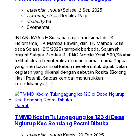
calendar_month
Selasa, 2 Sep 2025
account_circle
Redaksi Pagi
visibility
116
0
Komentar
INTAN JAYA,RI- Suasana pasar tradisional di TK
Holomama, TK Mamba Bawah, dan TK Mamba Kotis
pada Selasa (2/9/2025) tampak berbeda. Sejumlah
prajurit Satgas Pamtas RI-PNG Mobile Yonif 500/Sikatan
terlihat akrab berinteraksi dengan mama-mama Papua
yang membawa hasil kebun mereka untuk dijual. Dalam
kegiatan yang dikenal dengan sebutan Rosita (Borong
Hasil Petani), Satgas kembali menunjukkan
kepeduliannya […]
Daerah
TMMD Kodim Tulungagung ke 123 di Desa
Nglurup Kec Sendang Resmi Dibuka
calendar_month
Kamis, 20 Feb 2025