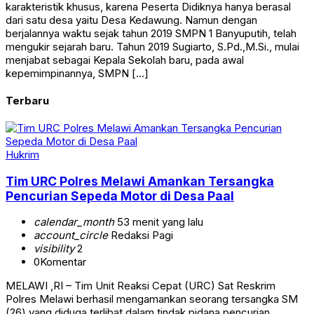
karakteristik khusus, karena Peserta Didiknya hanya berasal
dari satu desa yaitu Desa Kedawung. Namun dengan
berjalannya waktu sejak tahun 2019 SMPN 1 Banyuputih, telah
mengukir sejarah baru. Tahun 2019 Sugiarto, S.Pd.,M.Si., mulai
menjabat sebagai Kepala Sekolah baru, pada awal
kepemimpinannya, SMPN […]
Terbaru
Hukrim
Tim URC Polres Melawi Amankan Tersangka
Pencurian Sepeda Motor di Desa Paal
calendar_month
53 menit yang lalu
account_circle
Redaksi Pagi
visibility
2
0
Komentar
‎MELAWI ,RI – Tim Unit Reaksi Cepat (URC) Sat Reskrim
Polres Melawi berhasil mengamankan seorang tersangka SM
(26) yang diduga terlibat dalam tindak pidana pencurian