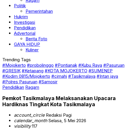
Ragam
Politik
Pemerintahan
Hukrim
Investigasi
Pendidikan
Advertorial
Berita Foto
GAYA HIDUP
Kuliner
Trending Tags
#Mojokerto
#probolinggo
#Pontianak
#Kubu Raya
#Pasuruan
#GRESIK
#Ketapang
#KOTA MOJOKERTO
#SUMENEP
#Kodim 0815/Mojokerto
#cimahi
#Tasikmalaya
#Intan jaya
#Polres Pasuruan
#Samosir
Pendidikan
Ragam
Pemkot Tasikmalaya Melaksanakan Upacara
Hardiknas Tingkat Kota Tasikmalaya
account_circle
Redaksi Pagi
calendar_month
Selasa, 5 Mei 2026
visibility
117