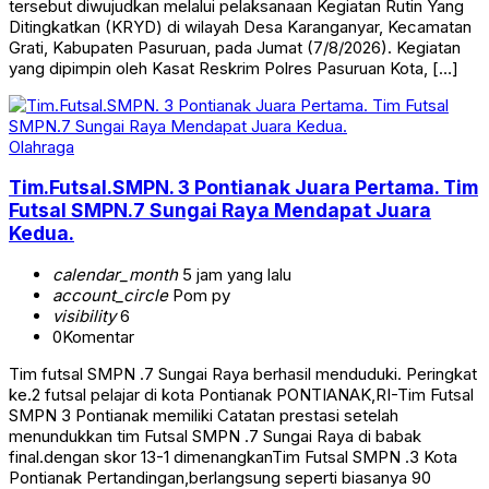
tersebut diwujudkan melalui pelaksanaan Kegiatan Rutin Yang
Ditingkatkan (KRYD) di wilayah Desa Karanganyar, Kecamatan
Grati, Kabupaten Pasuruan, pada Jumat (7/8/2026). Kegiatan
yang dipimpin oleh Kasat Reskrim Polres Pasuruan Kota, […]
Olahraga
Tim.Futsal.SMPN. 3 Pontianak Juara Pertama. Tim
Futsal SMPN.7 Sungai Raya Mendapat Juara
Kedua.
calendar_month
5 jam yang lalu
account_circle
Pom py
visibility
6
0
Komentar
Tim futsal SMPN .7 Sungai Raya berhasil menduduki. Peringkat
ke.2 futsal pelajar di kota Pontianak PONTIANAK,RI-Tim Futsal
SMPN 3 Pontianak memiliki Catatan prestasi setelah
menundukkan tim Futsal SMPN .7 Sungai Raya di babak
final.dengan skor 13-1 dimenangkanTim Futsal SMPN .3 Kota
Pontianak Pertandingan,berlangsung seperti biasanya 90