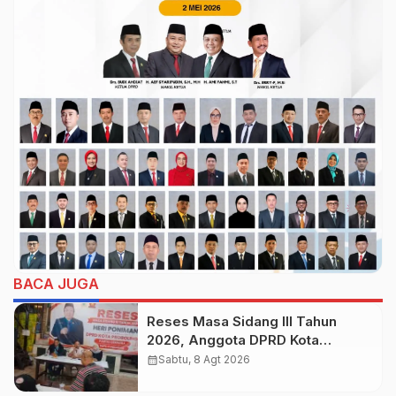
BACA JUGA
Reses Masa Sidang III Tahun
2026, Anggota DPRD Kota
Probolinggo Fraksi Partai
calendar_month
Sabtu, 8 Agt 2026
Gerindra Heri Poniman Gandeng
PUPR Jemput Aspirasi Warga