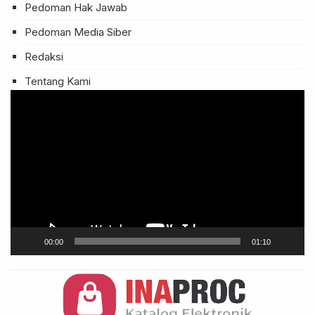
Pedoman Hak Jawab
Pedoman Media Siber
Redaksi
Tentang Kami
Pemutar
Video
00:00
01:10