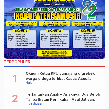
TERPOPULER
Oknum Ketua KPU Lumajang digrebek
warga diduga terlibat Kasus Asusila
Hukrim
Terlantarkan Anak – Anaknya, Dua Sejoli
Tanpa Ikatan Pernikahan Asal Jatisari
Investigasi
Kecamatan Geger Madiun dan Maospati