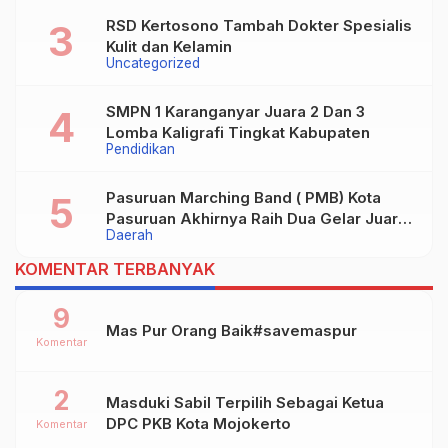
Magetan Siap digugat ?
RSD Kertosono Tambah Dokter Spesialis
Kulit dan Kelamin
Uncategorized
SMPN 1 Karanganyar Juara 2 Dan 3
Lomba Kaligrafi Tingkat Kabupaten
Pendidikan
Pasuruan Marching Band ( PMB) Kota
Pasuruan Akhirnya Raih Dua Gelar Juara
Daerah
Dalam Kejurprov Jatim 2024
KOMENTAR TERBANYAK
9
Mas Pur Orang Baik#savemaspur
Komentar
2
Masduki Sabil Terpilih Sebagai Ketua
DPC PKB Kota Mojokerto
Komentar