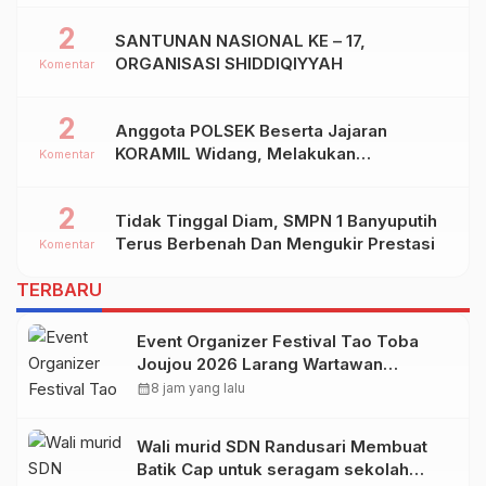
2
SANTUNAN NASIONAL KE – 17,
ORGANISASI SHIDDIQIYYAH
Komentar
2
Anggota POLSEK Beserta Jajaran
KORAMIL Widang, Melakukan
Komentar
Pengamanan Kegiatan Ke 2 ( Dua ) PHBN
Di Ds.NGADIPURO Kec.WIDANG
2
Tidak Tinggal Diam, SMPN 1 Banyuputih
Kab.TUBAN
Terus Berbenah Dan Mengukir Prestasi
Komentar
TERBARU
Event Organizer Festival Tao Toba
Joujou 2026 Larang Wartawan
Samosir Untuk Dokumentasi di
calendar_month
8 jam yang lalu
Panggung
Wali murid SDN Randusari Membuat
Batik Cap untuk seragam sekolah