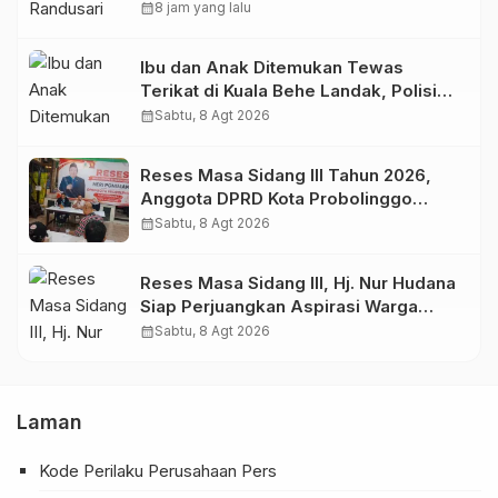
Anak.
calendar_month
8 jam yang lalu
Ibu dan Anak Ditemukan Tewas
Terikat di Kuala Behe Landak, Polisi
Selidiki Kasusnya
calendar_month
Sabtu, 8 Agt 2026
Reses Masa Sidang III Tahun 2026,
Anggota DPRD Kota Probolinggo
Fraksi Partai Gerindra Heri Poniman
calendar_month
Sabtu, 8 Agt 2026
Gandeng PUPR Jemput Aspirasi
Warga
Reses Masa Sidang III, Hj. Nur Hudana
Siap Perjuangkan Aspirasi Warga
Kedopok di APBD
calendar_month
Sabtu, 8 Agt 2026
Laman
Kode Perilaku Perusahaan Pers