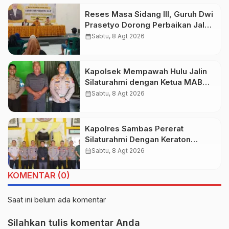
Reses Masa Sidang III, Guruh Dwi
Prasetyo Dorong Perbaikan Jalan
dan Plengsengan di Kedopok
calendar_month
Sabtu, 8 Agt 2026
Kapolsek Mempawah Hulu Jalin
Silaturahmi dengan Ketua MABM
Kecamatan Mempawah Hulu
calendar_month
Sabtu, 8 Agt 2026
Kapolres Sambas Pererat
Silaturahmi Dengan Keraton
Alwatzikhoebillah Kesultanan
calendar_month
Sabtu, 8 Agt 2026
Sambas, Perkuat Sinergi Menjaga
Kamtibmas
KOMENTAR (0)
Saat ini belum ada komentar
Silahkan tulis komentar Anda