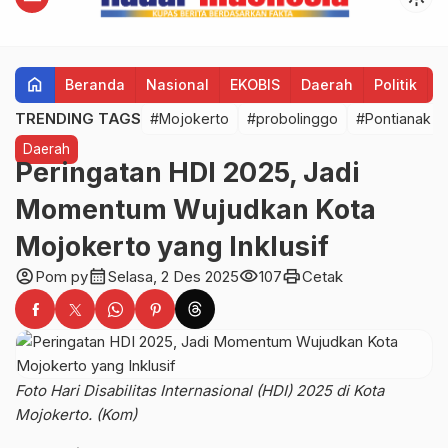
home
Beranda
Nasional
EKOBIS
Daerah
Politik
H
TRENDING TAGS
#Mojokerto
#probolinggo
#Pontianak
Daerah
Peringatan HDI 2025, Jadi
Momentum Wujudkan Kota
Mojokerto yang Inklusif
account_circle
calendar_month
visibility
print
Pom py
Selasa, 2 Des 2025
107
Cetak
Foto Hari Disabilitas Internasional (HDI) 2025 di Kota
Mojokerto. (Kom)