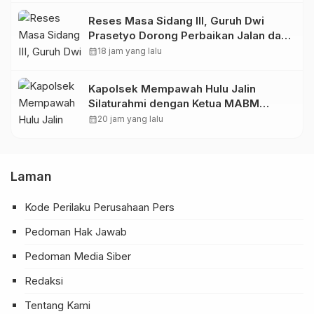
Reses Masa Sidang III, Guruh Dwi
Prasetyo Dorong Perbaikan Jalan dan
Plengsengan di Kedopok
calendar_month
18 jam yang lalu
Kapolsek Mempawah Hulu Jalin
Silaturahmi dengan Ketua MABM
Kecamatan Mempawah Hulu
calendar_month
20 jam yang lalu
Laman
Kode Perilaku Perusahaan Pers
Pedoman Hak Jawab
Pedoman Media Siber
Redaksi
Tentang Kami