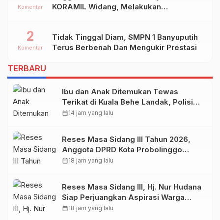
KORAMIL Widang, Melakukan
Komentar
Pengamanan Kegiatan Ke 2 ( Dua ) PHBN
Di Ds.NGADIPURO Kec.WIDANG
2
Tidak Tinggal Diam, SMPN 1 Banyuputih
Kab.TUBAN
Terus Berbenah Dan Mengukir Prestasi
Komentar
TERBARU
Ibu dan Anak Ditemukan Tewas
Terikat di Kuala Behe Landak, Polisi
Selidiki Kasusnya
calendar_month
14 jam yang lalu
Reses Masa Sidang III Tahun 2026,
Anggota DPRD Kota Probolinggo
Fraksi Partai Gerindra Heri Poniman
calendar_month
18 jam yang lalu
Gandeng PUPR Jemput Aspirasi
Warga
Reses Masa Sidang III, Hj. Nur Hudana
Siap Perjuangkan Aspirasi Warga
Kedopok di APBD
calendar_month
18 jam yang lalu