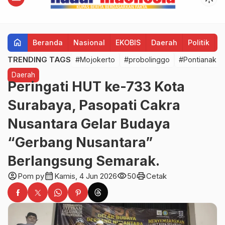
home
Beranda
Nasional
EKOBIS
Daerah
Politik
H
TRENDING TAGS
#Mojokerto
#probolinggo
#Pontianak
Daerah
Peringati HUT ke-733 Kota
Surabaya, Pasopati Cakra
Nusantara Gelar Budaya
“Gerbang Nusantara”
Berlangsung Semarak.
account_circle
calendar_month
visibility
print
Pom py
Kamis, 4 Jun 2026
50
Cetak