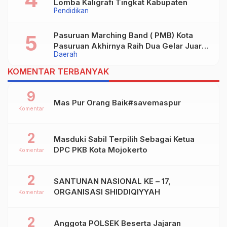
Lomba Kaligrafi Tingkat Kabupaten
Pendidikan
Pasuruan Marching Band ( PMB) Kota
Pasuruan Akhirnya Raih Dua Gelar Juara
Daerah
Dalam Kejurprov Jatim 2024
KOMENTAR TERBANYAK
9
Mas Pur Orang Baik#savemaspur
Komentar
2
Masduki Sabil Terpilih Sebagai Ketua
DPC PKB Kota Mojokerto
Komentar
2
SANTUNAN NASIONAL KE – 17,
ORGANISASI SHIDDIQIYYAH
Komentar
2
Anggota POLSEK Beserta Jajaran