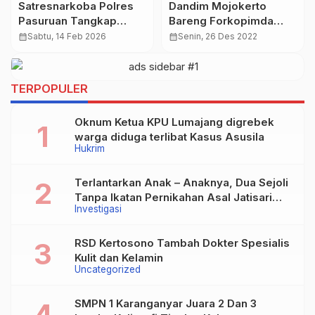
Satresnarkoba Polres
Dandim Mojokerto
Pasuruan Tangkap
Bareng Forkopimda
Pengedar Sabu
Pantau Langsung
calendar_month
Sabtu, 14 Feb 2026
calendar_month
Senin, 26 Des 2022
adengan 10 Poket Sabu
Situasi Perayaan Natal
2022
TERPOPULER
Oknum Ketua KPU Lumajang digrebek
warga diduga terlibat Kasus Asusila
Hukrim
Terlantarkan Anak – Anaknya, Dua Sejoli
Tanpa Ikatan Pernikahan Asal Jatisari
Investigasi
Kecamatan Geger Madiun dan Maospati
Magetan Siap digugat ?
RSD Kertosono Tambah Dokter Spesialis
Kulit dan Kelamin
Uncategorized
SMPN 1 Karanganyar Juara 2 Dan 3