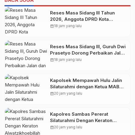
Reses Masa Sidang III Tahun
2026, Anggota DPRD Kota
Probolinggo Fraksi Partai
calendar_month
18 jam yang lalu
Gerindra Heri Poniman Gandeng
PUPR Jemput Aspirasi Warga
Reses Masa Sidang III, Guruh Dwi
Prasetyo Dorong Perbaikan Jalan
dan Plengsengan di Kedopok
calendar_month
18 jam yang lalu
Kapolsek Mempawah Hulu Jalin
Silaturahmi dengan Ketua MABM
Kecamatan Mempawah Hulu
calendar_month
20 jam yang lalu
Kapolres Sambas Pererat
Silaturahmi Dengan Keraton
Alwatzikhoebillah Kesultanan
calendar_month
20 jam yang lalu
Sambas, Perkuat Sinergi Menjaga