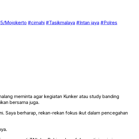
5/Mojokerto
#cimahi
#Tasikmalaya
#Intan jaya
#Polres
malang meminta agar kegiatan Kunker atau study banding
ikan bersama juga.
 ini. Saya berharap, rekan-rekan fokus ikut dalam pencegahan
nya.