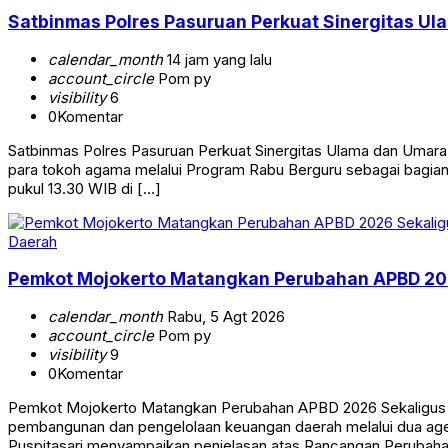
Satbinmas Polres Pasuruan Perkuat Sinergitas Ul
calendar_month
14 jam yang lalu
account_circle
Pom py
visibility
6
0
Komentar
Satbinmas Polres Pasuruan Perkuat Sinergitas Ulama dan Umara
para tokoh agama melalui Program Rabu Berguru sebagai bagian
pukul 13.30 WIB di […]
Daerah
Pemkot Mojokerto Matangkan Perubahan APBD 20
calendar_month
Rabu, 5 Agt 2026
account_circle
Pom py
visibility
9
0
Komentar
Pemkot Mojokerto Matangkan Perubahan APBD 2026 Sekaligus 
pembangunan dan pengelolaan keuangan daerah melalui dua agen
Puspitasari menyampaikan penjelasan atas Rancangan Peruba