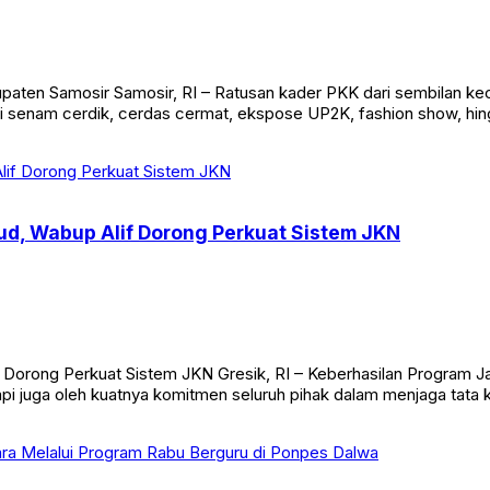
ten Samosir Samosir, RI – Ratusan kader PKK dari sembilan ke
i senam cerdik, cerdas cermat, ekspose UP2K, fashion show, hi
d, Wabup Alif Dorong Perkuat Sistem JKN
orong Perkuat Sistem JKN Gresik, RI – Keberhasilan Program Ja
 juga oleh kuatnya komitmen seluruh pihak dalam menjaga tata kel