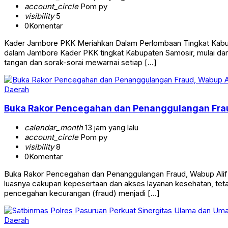
account_circle
Pom py
visibility
5
0
Komentar
Kader Jambore PKK Meriahkan Dalam Perlombaan Tingkat Kabupa
dalam Jambore Kader PKK tingkat Kabupaten Samosir, mulai dar
tangan dan sorak-sorai mewarnai setiap […]
Daerah
Buka Rakor Pencegahan dan Penanggulangan Frau
calendar_month
13 jam yang lalu
account_circle
Pom py
visibility
8
0
Komentar
Buka Rakor Pencegahan dan Penanggulangan Fraud, Wabup Alif D
luasnya cakupan kepesertaan dan akses layanan kesehatan, tetapi
pencegahan kecurangan (fraud) menjadi […]
Daerah