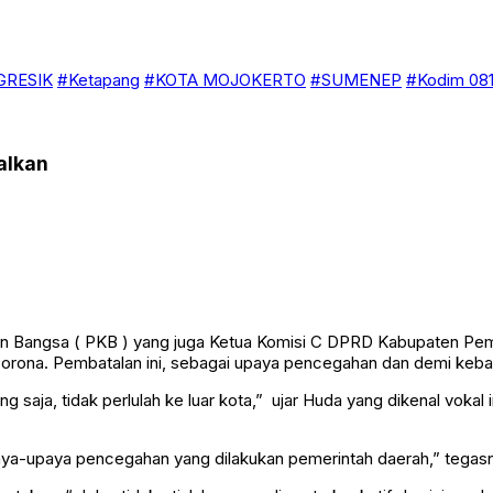
GRESIK
#Ketapang
#KOTA MOJOKERTO
#SUMENEP
#Kodim 081
alkan
itan Bangsa ( PKB ) yang juga Ketua Komisi C DPRD Kabupaten Pe
s corona. Pembatalan ini, sebagai upaya pencegahan dan demi keba
 saja, tidak perlulah ke luar kota,” ujar Huda yang dikenal vokal
upaya-upaya pencegahan yang dilakukan pemerintah daerah,” tegas