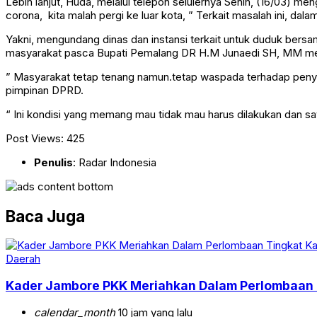
Lebih lanjut, Huda, melalui telepon selulernya Senin, (16/03) meng
corona, kita malah pergi ke luar kota, ” Terkait masalah ini, da
Yakni, mengundang dinas dan instansi terkait untuk duduk ber
masyarakat pasca Bupati Pemalang DR H.M Junaedi SH, MM me
” Masyarakat tetap tenang namun.tetap waspada terhadap penyeba
pimpinan DPRD.
“ Ini kondisi yang memang mau tidak mau harus dilakukan dan s
Post Views:
425
Penulis
: Radar Indonesia
Baca Juga
Daerah
Kader Jambore PKK Meriahkan Dalam Perlombaan 
calendar_month
10 jam yang lalu