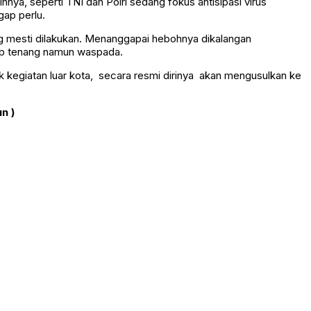
innya, seperti TNI dan Polri sedang fokus antisipasi virus
gap perlu.
ng mesti dilakukan. Menanggapai hebohnya dikalangan
ap tenang namun waspada.
k kegiatan luar kota, secara resmi dirinya akan mengusulkan ke
n )