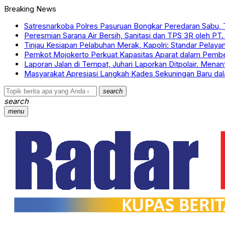
Breaking News
Satresnarkoba Polres Pasuruan Bongkar Peredaran Sabu, 
Peresmian Sarana Air Bersih, Sanitasi dan TPS 3R oleh PT
Tinjau Kesiapan Pelabuhan Merak, Kapolri: Standar Pelaya
Pemkot Mojokerto Perkuat Kapasitas Aparat dalam Pember
Laporan Jalan di Tempat, Juhari Laporkan Ditpolair. Menant
Masyarakat Apresiasi Langkah Kades Sekuningan Baru da
search
search
menu