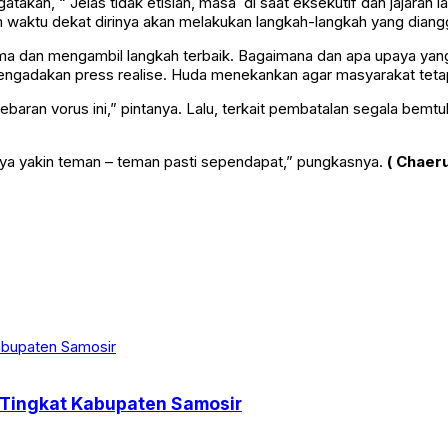
atakan, “ Jelas tidak etislah, masa di saat eksekutif dan jajaran la
lam waktu dekat dirinya akan melakukan langkah-langkah yang diang
sama dan mengambil langkah terbaik. Bagaimana dan apa upaya ya
ngadakan press realise. Huda menekankan agar masyarakat tet
ran vorus ini,” pintanya. Lalu, terkait pembatalan segala bemtu
aya yakin teman – teman pasti sependapat,” pungkasnya.
( Chaeru
Tingkat Kabupaten Samosir