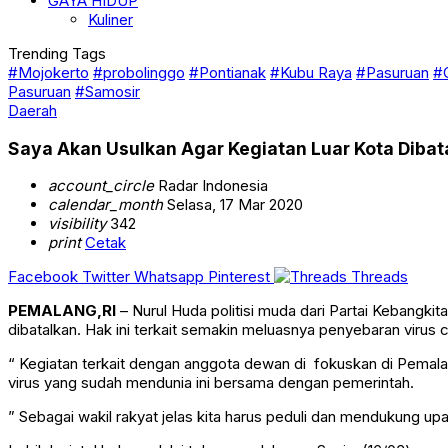
GAYA HIDUP
Kuliner
Trending Tags
#Mojokerto
#probolinggo
#Pontianak
#Kubu Raya
#Pasuruan
#
Pasuruan
#Samosir
Daerah
Saya Akan Usulkan Agar Kegiatan Luar Kota Dibat
account_circle
Radar Indonesia
calendar_month
Selasa, 17 Mar 2020
visibility
342
print
Cetak
Facebook
Twitter
Whatsapp
Pinterest
Threads
PEMALANG,RI
– Nurul Huda politisi muda dari Partai Kebangk
dibatalkan. Hak ini terkait semakin meluasnya penyebaran viru
“ Kegiatan terkait dengan anggota dewan di fokuskan di Pemalang
virus yang sudah mendunia ini bersama dengan pemerintah.
” Sebagai wakil rakyat jelas kita harus peduli dan mendukung 