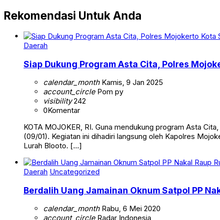
Rekomendasi Untuk Anda
Daerah
Siap Dukung Program Asta Cita, Polres Mojo
calendar_month
Kamis, 9 Jan 2025
account_circle
Pom py
visibility
242
0
Komentar
KOTA MOJOKER, RI. Guna mendukung program Asta Cita, iy P
(09/01). Kegiatan ini dihadiri langsung oleh Kapolres Moj
Lurah Blooto. […]
Daerah
Uncategorized
Berdalih Uang Jamainan Oknum Satpol PP Naka
calendar_month
Rabu, 6 Mei 2020
account_circle
Radar Indonesia