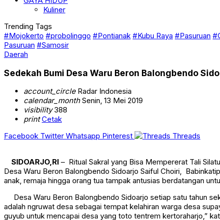
GAYA HIDUP
Kuliner
Trending Tags
#Mojokerto
#probolinggo
#Pontianak
#Kubu Raya
#Pasuruan
#
Pasuruan
#Samosir
Daerah
Sedekah Bumi Desa Waru Beron Balongbendo Sido
account_circle
Radar Indonesia
calendar_month
Senin, 13 Mei 2019
visibility
388
print
Cetak
Facebook
Twitter
Whatsapp
Pinterest
Threads
SIDOARJO,RI
– Ritual Sakral yang Bisa Mempererat Tali Sila
Desa Waru Beron Balongbendo Sidoarjo Saiful Choiri, Babinka
anak, remaja hingga orang tua tampak antusias berdatangan untu
Desa Waru Beron Balongbendo Sidoarjo setiap satu tahun sekali
adalah ngruwat desa sebagai tempat kelahiran warga desa supay
guyub untuk mencapai desa yang toto tentrem kertoraharjo,” ka