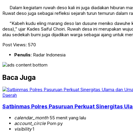
Dalam kegiatam ruwah deso kali ini juga diadakan hiburan mas
Ruwat deso juga sebagai refleksi sejarah turun temurun dalam ra
“Kabeh kudu eling marang deso lan dusune meniko dawuhe kan
desa),” ujar Kades Saiful Choiri. Ruwah desa ini merupakan wuj
atau sedekah bumi juga dijadikan warga sebagai ajang untuk mempe
Post Views:
570
Penulis
: Radar Indonesia
Baca Juga
Daerah
Satbinmas Polres Pasuruan Perkuat Sinergitas Ul
calendar_month
55 menit yang lalu
account_circle
Pom py
visibility
1