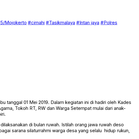
5/Mojokerto
#cimahi
#Tasikmalaya
#Intan jaya
#Polres
 tanggal 01 Mei 2019. Dalam kegiatan ini di hadiri oleh Kades
 Agama, Tokoh RT, RW dan Warga Setempat mulai dari anak-
ri.
laksanakan di bulan ruwah. Istilah orang jawa ruwah deso
gai sarana silaturrahmi warga desa yang selalu hidup rukun,