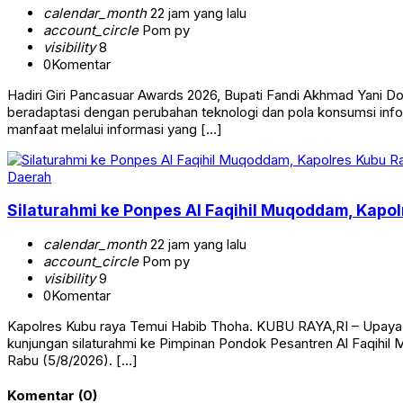
calendar_month
22 jam yang lalu
account_circle
Pom py
visibility
8
0
Komentar
Hadiri Giri Pancasuar Awards 2026, Bupati Fandi Akhmad Yani D
beradaptasi dengan perubahan teknologi dan pola konsumsi info
manfaat melalui informasi yang […]
Daerah
Silaturahmi ke Ponpes Al Faqihil Muqoddam, Kapo
calendar_month
22 jam yang lalu
account_circle
Pom py
visibility
9
0
Komentar
Kapolres Kubu raya Temui Habib Thoha. KUBU RAYA,RI – Upaya m
kunjungan silaturahmi ke Pimpinan Pondok Pesantren Al Faqihil
Rabu (5/8/2026). […]
Komentar (0)