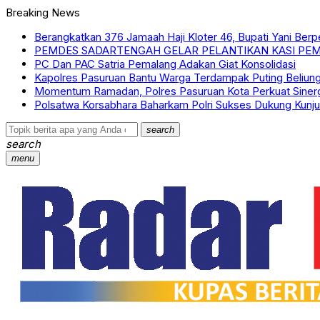
Breaking News
Berangkatkan 376 Jamaah Haji Kloter 46, Bupati Yani Ber
PEMDES SADARTENGAH GELAR PELANTIKAN KASI PEM
PC Dan PAC Satria Pemalang Adakan Giat Konsolidasi
Kapolres Pasuruan Bantu Warga Terdampak Puting Beliung
Momentum Ramadan, Polres Pasuruan Kota Perkuat Siner
Polsatwa Korsabhara Baharkam Polri Sukses Dukung Kunju
search
search
menu