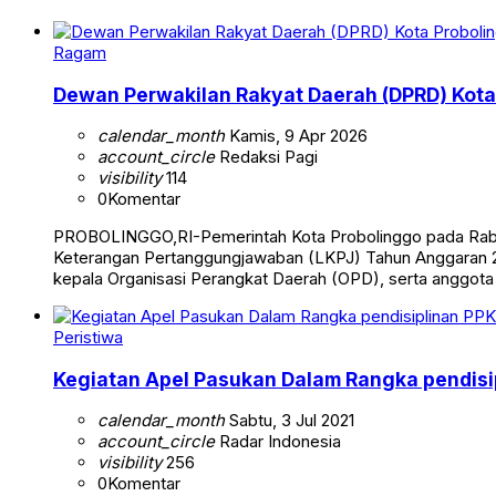
Ragam
Dewan Perwakilan Rakyat Daerah (DPRD) Kota 
calendar_month
Kamis, 9 Apr 2026
account_circle
Redaksi Pagi
visibility
114
0
Komentar
PROBOLINGGO,RI-Pemerintah Kota Probolinggo pada Rabu
Keterangan Pertanggungjawaban (LKPJ) Tahun Anggaran 2025
kepala Organisasi Perangkat Daerah (OPD), serta anggo
Peristiwa
Kegiatan Apel Pasukan Dalam Rangka pendisi
calendar_month
Sabtu, 3 Jul 2021
account_circle
Radar Indonesia
visibility
256
0
Komentar