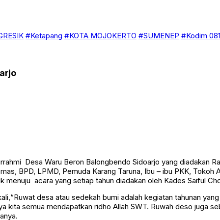
GRESIK
#Ketapang
#KOTA MOJOKERTO
#SUMENEP
#Kodim 081
arjo
turrahmi Desa Waru Beron Balongbendo Sidoarjo yang diadakan Rabu
tipmas, BPD, LPMD, Pemuda Karang Taruna, Ibu – ibu PKK, Tokoh
k menuju acara yang setiap tahun diadakan oleh Kades Saiful Choi
,“Ruwat desa atau sedekah bumi adalah kegiatan tahunan yang di
a kita semua mendapatkan ridho Allah SWT. Ruwah deso juga seba
tanya.