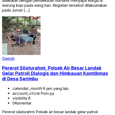
dilakukan dengan pendekatan humanis menyapa warga di
warung kopi pada siang hari. Kegiatan tersebut dilaksanakan
pada Jumat […]
Daerah
Pererat Silaturahmi, Polsek Air Besar Landak
Gelar Patroli Dialogis dan Himbauan Kamtibmas
di Desa Serimbu
calendar_month
6 jam yang lalu
account_circle
Pom py
visibility
6
0
Komentar
Pererat silaturahmi Polsek air besar landak gelar patroli