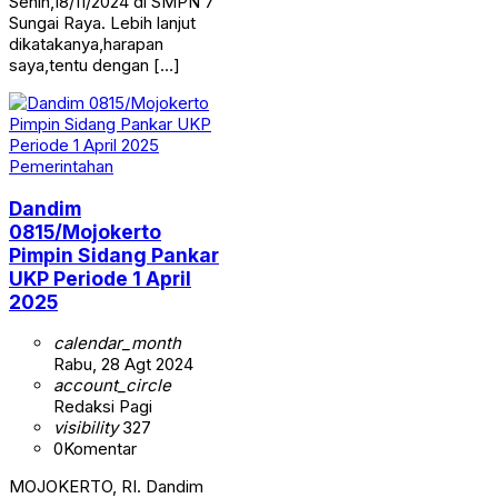
Senin,18/11/2024 di SMPN 7
Sungai Raya. Lebih lanjut
dikatakanya,harapan
saya,tentu dengan […]
Pemerintahan
Dandim
0815/Mojokerto
Pimpin Sidang Pankar
UKP Periode 1 April
2025
calendar_month
Rabu, 28 Agt 2024
account_circle
Redaksi Pagi
visibility
327
0
Komentar
MOJOKERTO, RI. Dandim