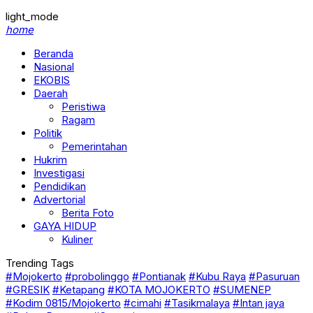
light_mode
home
Beranda
Nasional
EKOBIS
Daerah
Peristiwa
Ragam
Politik
Pemerintahan
Hukrim
Investigasi
Pendidikan
Advertorial
Berita Foto
GAYA HIDUP
Kuliner
Trending Tags
#Mojokerto
#probolinggo
#Pontianak
#Kubu Raya
#Pasuruan
#GRESIK
#Ketapang
#KOTA MOJOKERTO
#SUMENEP
#Kodim 0815/Mojokerto
#cimahi
#Tasikmalaya
#Intan jaya