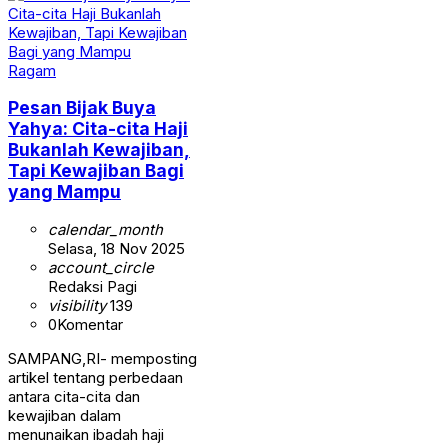
Ragam
Pesan Bijak Buya
Yahya: Cita-cita Haji
Bukanlah Kewajiban,
Tapi Kewajiban Bagi
yang Mampu
calendar_month
Selasa, 18 Nov 2025
account_circle
Redaksi Pagi
visibility
139
0
Komentar
SAMPANG,RI- memposting
artikel tentang perbedaan
antara cita-cita dan
kewajiban dalam
menunaikan ibadah haji