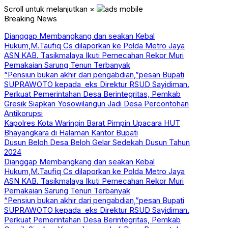
Scroll untuk melanjutkan
×
Breaking News
Dianggap Membangkang dan seakan Kebal
Hukum,M.Taufiq Cs dilaporkan ke Polda Metro Jaya
ASN KAB. Tasikmalaya Ikuti Pemecahan Rekor Muri
Pemakaian Sarung Tenun Terbanyak
“Pensiun bukan akhir dari pengabdian,”pesan Bupati
SUPRAWOTO kepada eks Direktur RSUD Sayidiman.
Perkuat Pemerintahan Desa Berintegritas, Pemkab
Gresik Siapkan Yosowilangun Jadi Desa Percontohan
Antikorupsi
Kapolres Kota Waringin Barat Pimpin Upacara HUT
Bhayangkara di Halaman Kantor Bupati
Dusun Beloh Desa Beloh Gelar Sedekah Dusun Tahun
2024
Dianggap Membangkang dan seakan Kebal
Hukum,M.Taufiq Cs dilaporkan ke Polda Metro Jaya
ASN KAB. Tasikmalaya Ikuti Pemecahan Rekor Muri
Pemakaian Sarung Tenun Terbanyak
“Pensiun bukan akhir dari pengabdian,”pesan Bupati
SUPRAWOTO kepada eks Direktur RSUD Sayidiman.
Perkuat Pemerintahan Desa Berintegritas, Pemkab