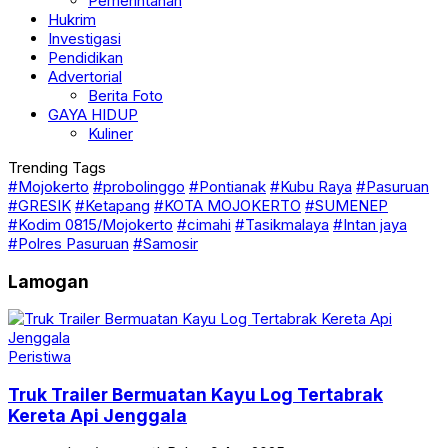
Pemerintahan
Hukrim
Investigasi
Pendidikan
Advertorial
Berita Foto
GAYA HIDUP
Kuliner
Trending Tags
#Mojokerto
#probolinggo
#Pontianak
#Kubu Raya
#Pasuruan
#GRESIK
#Ketapang
#KOTA MOJOKERTO
#SUMENEP
#Kodim 0815/Mojokerto
#cimahi
#Tasikmalaya
#Intan jaya
#Polres Pasuruan
#Samosir
Lamogan
Peristiwa
Truk Trailer Bermuatan Kayu Log Tertabrak
Kereta Api Jenggala