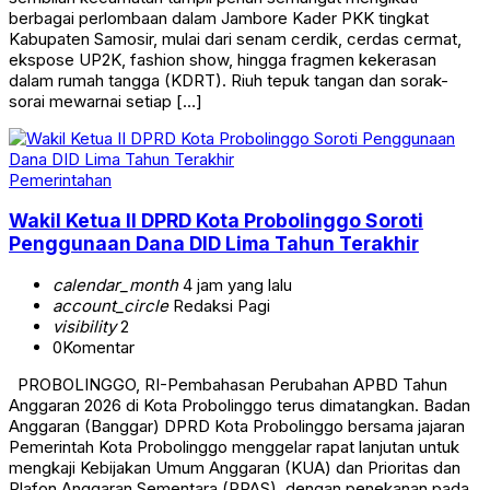
berbagai perlombaan dalam Jambore Kader PKK tingkat
Kabupaten Samosir, mulai dari senam cerdik, cerdas cermat,
ekspose UP2K, fashion show, hingga fragmen kekerasan
dalam rumah tangga (KDRT). Riuh tepuk tangan dan sorak-
sorai mewarnai setiap […]
Pemerintahan
Wakil Ketua II DPRD Kota Probolinggo Soroti
Penggunaan Dana DID Lima Tahun Terakhir
calendar_month
4 jam yang lalu
account_circle
Redaksi Pagi
visibility
2
0
Komentar
PROBOLINGGO, RI-Pembahasan Perubahan APBD Tahun
Anggaran 2026 di Kota Probolinggo terus dimatangkan. Badan
Anggaran (Banggar) DPRD Kota Probolinggo bersama jajaran
Pemerintah Kota Probolinggo menggelar rapat lanjutan untuk
mengkaji Kebijakan Umum Anggaran (KUA) dan Prioritas dan
Plafon Anggaran Sementara (PPAS), dengan penekanan pada