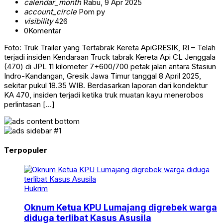
calendar_month
Rabu, 9 Apr 2025
account_circle
Pom py
visibility
426
0
Komentar
Foto: Truk Trailer yang Tertabrak Kereta ApiGRESIK, RI – Telah
terjadi insiden Kendaraan Truck tabrak Kereta Api CL Jenggala
(470) di JPL 11 kilometer 7+600/700 petak jalan antara Stasiun
Indro-Kandangan, Gresik Jawa Timur tanggal 8 April 2025,
sekitar pukul 18.35 WIB. Berdasarkan laporan dari kondektur
KA 470, insiden terjadi ketika truk muatan kayu menerobos
perlintasan […]
Terpopuler
Hukrim
Oknum Ketua KPU Lumajang digrebek warga
diduga terlibat Kasus Asusila