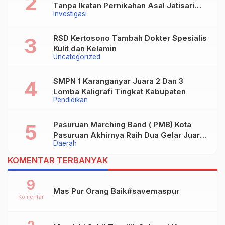
Tanpa Ikatan Pernikahan Asal Jatisari
Investigasi
Kecamatan Geger Madiun dan Maospati
Magetan Siap digugat ?
RSD Kertosono Tambah Dokter Spesialis
Kulit dan Kelamin
Uncategorized
SMPN 1 Karanganyar Juara 2 Dan 3
Lomba Kaligrafi Tingkat Kabupaten
Pendidikan
Pasuruan Marching Band ( PMB) Kota
Pasuruan Akhirnya Raih Dua Gelar Juara
Daerah
Dalam Kejurprov Jatim 2024
KOMENTAR TERBANYAK
9
Mas Pur Orang Baik#savemaspur
Komentar