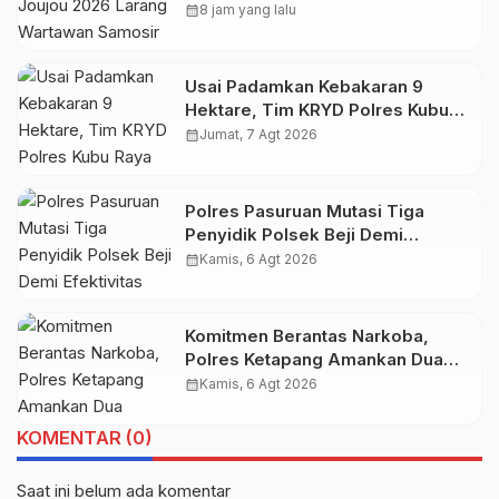
Wartawan Samosir Untuk
calendar_month
8 jam yang lalu
Dokumentasi di Panggung
Usai Padamkan Kebakaran 9
Hektare, Tim KRYD Polres Kubu
Raya Kini Memburu Bara di Bawah
calendar_month
Jumat, 7 Agt 2026
Gambut
Polres Pasuruan Mutasi Tiga
Penyidik Polsek Beji Demi
Efektivitas dan Kelancaran Proses
calendar_month
Kamis, 6 Agt 2026
Penyidikan
Komitmen Berantas Narkoba,
Polres Ketapang Amankan Dua
Pelaku, Ganja seberat 28,94
calendar_month
Kamis, 6 Agt 2026
gram Turut Diamankan
KOMENTAR (0)
Saat ini belum ada komentar