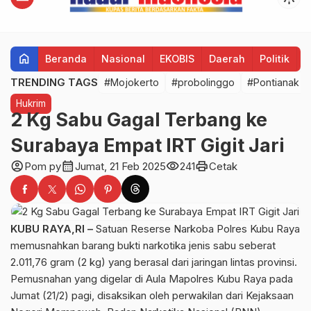
home
Beranda
Nasional
EKOBIS
Daerah
Politik
H
TRENDING TAGS
#Mojokerto
#probolinggo
#Pontianak
Hukrim
2 Kg Sabu Gagal Terbang ke
Surabaya Empat IRT Gigit Jari
account_circle
calendar_month
visibility
print
Pom py
Jumat, 21 Feb 2025
241
Cetak
KUBU RAYA,RI –
Satuan Reserse Narkoba Polres Kubu Raya
memusnahkan barang bukti narkotika jenis sabu seberat
2.011,76 gram (2 kg) yang berasal dari jaringan lintas provinsi.
Pemusnahan yang digelar di Aula Mapolres Kubu Raya pada
Jumat (21/2) pagi, disaksikan oleh perwakilan dari Kejaksaan