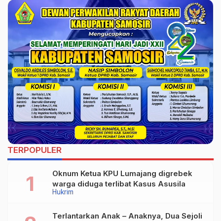
Lindungi Anak
DD)Tahap III Anggaran
Perempuan dari Kanker
Tahun 2020
Serviks
TERPOPULER
Oknum Ketua KPU Lumajang digrebek
warga diduga terlibat Kasus Asusila
Hukrim
Terlantarkan Anak – Anaknya, Dua Sejoli