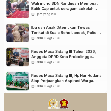
Wali murid SDN Randusari Membuat
Batik Cap untuk seragam sekolah
Anak.
calendar_month
8 jam yang lalu
Ibu dan Anak Ditemukan Tewas
Terikat di Kuala Behe Landak, Polisi
Selidiki Kasusnya
calendar_month
Sabtu, 8 Agt 2026
Reses Masa Sidang III Tahun 2026,
Anggota DPRD Kota Probolinggo
Fraksi Partai Gerindra Heri Poniman
calendar_month
Sabtu, 8 Agt 2026
Gandeng PUPR Jemput Aspirasi
Warga
Reses Masa Sidang III, Hj. Nur Hudana
Siap Perjuangkan Aspirasi Warga
Kedopok di APBD
calendar_month
Sabtu, 8 Agt 2026