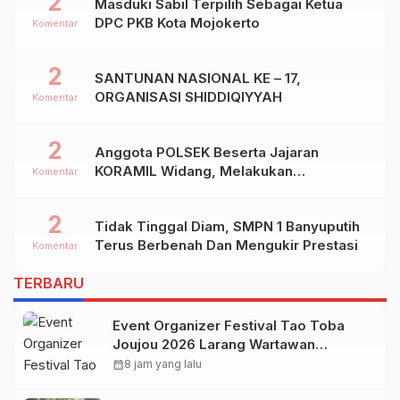
2
Masduki Sabil Terpilih Sebagai Ketua
DPC PKB Kota Mojokerto
Komentar
2
SANTUNAN NASIONAL KE – 17,
ORGANISASI SHIDDIQIYYAH
Komentar
2
Anggota POLSEK Beserta Jajaran
KORAMIL Widang, Melakukan
Komentar
Pengamanan Kegiatan Ke 2 ( Dua ) PHBN
Di Ds.NGADIPURO Kec.WIDANG
2
Tidak Tinggal Diam, SMPN 1 Banyuputih
Kab.TUBAN
Terus Berbenah Dan Mengukir Prestasi
Komentar
TERBARU
Event Organizer Festival Tao Toba
Joujou 2026 Larang Wartawan
Samosir Untuk Dokumentasi di
calendar_month
8 jam yang lalu
Panggung