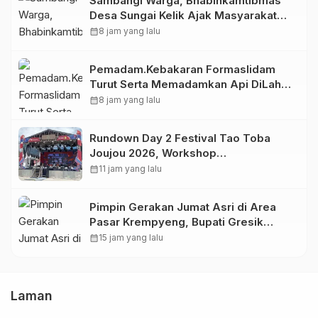
Sambangi Warga, Bhabinkamtibmas
Desa Sungai Kelik Ajak Masyarakat
Jaga Kamtibmas Jelang Tuba Adat
calendar_month
8 jam yang lalu
Pemadam.Kebakaran Formaslidam
Turut Serta Memadamkan Api DiLahan
Gambut Komplek Bhayangkara
calendar_month
8 jam yang lalu
Permai.
Rundown Day 2 Festival Tao Toba
Joujou 2026, Workshop
Pengembangan UMKM
calendar_month
11 jam yang lalu
Pimpin Gerakan Jumat Asri di Area
Pasar Krempyeng, Bupati Gresik
Ingatkan Dampak Perubahan Iklim
calendar_month
15 jam yang lalu
Laman