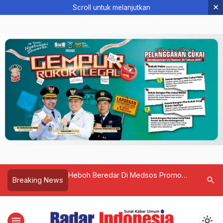
×
Scroll untuk melanjutkan
an Koramil 0815/04
Heboh Beredar Di Medsos Promo
Tahun 202
search
Breaking News
ktan Tanam Jagung
Kupon Hadiah Bank BPD Kalbar
Kobar Me
menu
light_mode