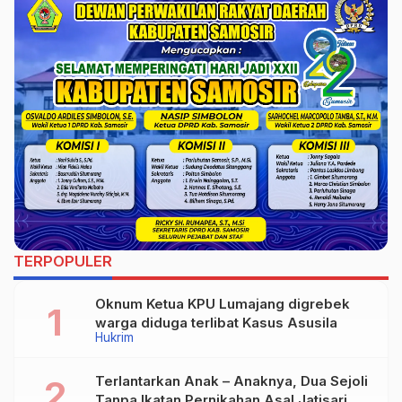
Narkotika Serta
Pemusnahan Barang
Bukti
TERPOPULER
Oknum Ketua KPU Lumajang digrebek
warga diduga terlibat Kasus Asusila
Hukrim
Terlantarkan Anak – Anaknya, Dua Sejoli
Tanpa Ikatan Pernikahan Asal Jatisari