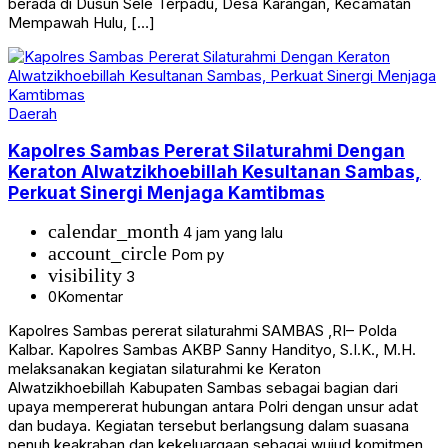
berada di Dusun Sele Terpadu, Desa Karangan, Kecamatan
Mempawah Hulu, […]
Daerah
Kapolres Sambas Pererat Silaturahmi Dengan
Keraton Alwatzikhoebillah Kesultanan Sambas,
Perkuat Sinergi Menjaga Kamtibmas
calendar_month
4 jam yang lalu
account_circle
Pom py
visibility
3
0
Komentar
Kapolres Sambas pererat silaturahmi ‎SAMBAS ,RI– Polda
Kalbar. Kapolres Sambas AKBP Sanny Handityo, S.I.K., M.H.
melaksanakan kegiatan silaturahmi ke Keraton
Alwatzikhoebillah Kabupaten Sambas sebagai bagian dari
upaya mempererat hubungan antara Polri dengan unsur adat
dan budaya. Kegiatan tersebut berlangsung dalam suasana
penuh keakraban dan kekeluargaan sebagai wujud komitmen