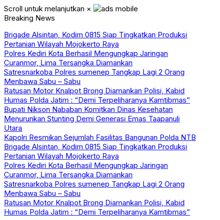
Scroll untuk melanjutkan
×
Breaking News
Brigade Alsintan, Kodim 0815 Siap Tingkatkan Produksi
Pertanian Wilayah Mojokerto Raya
Polres Kediri Kota Berhasil Mengungkap Jaringan
Curanmor, Lima Tersangka Diamankan
Satresnarkoba Polres sumenep Tangkap Lagi 2 Orang
Menbawa Sabu – Sabu
Ratusan Motor Knalpot Brong Diamankan Polisi, Kabid
Humas Polda Jatim : “Demi Terpeliharanya Kamtibmas”
Bupati Nikson Nababan Komitkan Dinas Kesehatan
Menurunkan Stunting Demi Generasi Emas Taapanuli
Utara
Kapolri Resmikan Sejumlah Fasilitas Bangunan Polda NTB
Brigade Alsintan, Kodim 0815 Siap Tingkatkan Produksi
Pertanian Wilayah Mojokerto Raya
Polres Kediri Kota Berhasil Mengungkap Jaringan
Curanmor, Lima Tersangka Diamankan
Satresnarkoba Polres sumenep Tangkap Lagi 2 Orang
Menbawa Sabu – Sabu
Ratusan Motor Knalpot Brong Diamankan Polisi, Kabid
Humas Polda Jatim : “Demi Terpeliharanya Kamtibmas”