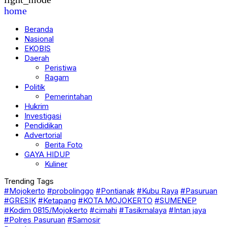
home
Beranda
Nasional
EKOBIS
Daerah
Peristiwa
Ragam
Politik
Pemerintahan
Hukrim
Investigasi
Pendidikan
Advertorial
Berita Foto
GAYA HIDUP
Kuliner
Trending Tags
#Mojokerto
#probolinggo
#Pontianak
#Kubu Raya
#Pasuruan
#GRESIK
#Ketapang
#KOTA MOJOKERTO
#SUMENEP
#Kodim 0815/Mojokerto
#cimahi
#Tasikmalaya
#Intan jaya
#Polres Pasuruan
#Samosir