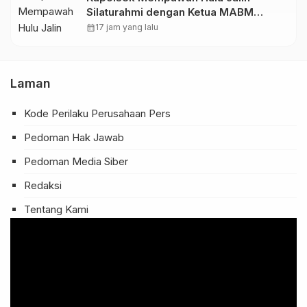
Silaturahmi dengan Ketua MABM
Kecamatan Mempawah Hulu
calendar_month
17 jam yang lalu
Laman
Kode Perilaku Perusahaan Pers
Pedoman Hak Jawab
Pedoman Media Siber
Redaksi
Tentang Kami
Pemutar
Video