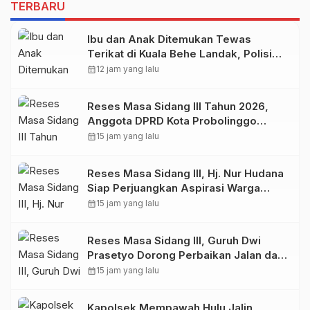
TERBARU
Ibu dan Anak Ditemukan Tewas
Terikat di Kuala Behe Landak, Polisi
Selidiki Kasusnya
calendar_month
12 jam yang lalu
Reses Masa Sidang III Tahun 2026,
Anggota DPRD Kota Probolinggo
Fraksi Partai Gerindra Heri Poniman
calendar_month
15 jam yang lalu
Gandeng PUPR Jemput Aspirasi
Warga
Reses Masa Sidang III, Hj. Nur Hudana
Siap Perjuangkan Aspirasi Warga
Kedopok di APBD
calendar_month
15 jam yang lalu
Reses Masa Sidang III, Guruh Dwi
Prasetyo Dorong Perbaikan Jalan dan
Plengsengan di Kedopok
calendar_month
15 jam yang lalu
Kapolsek Mempawah Hulu Jalin