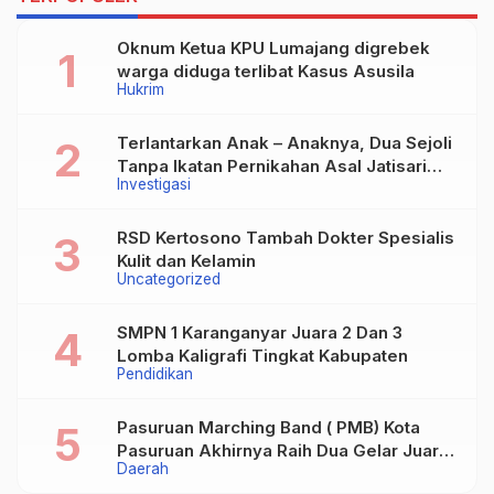
Oknum Ketua KPU Lumajang digrebek
warga diduga terlibat Kasus Asusila
Hukrim
Terlantarkan Anak – Anaknya, Dua Sejoli
Tanpa Ikatan Pernikahan Asal Jatisari
Investigasi
Kecamatan Geger Madiun dan Maospati
Magetan Siap digugat ?
RSD Kertosono Tambah Dokter Spesialis
Kulit dan Kelamin
Uncategorized
SMPN 1 Karanganyar Juara 2 Dan 3
Lomba Kaligrafi Tingkat Kabupaten
Pendidikan
Pasuruan Marching Band ( PMB) Kota
Pasuruan Akhirnya Raih Dua Gelar Juara
Daerah
Dalam Kejurprov Jatim 2024