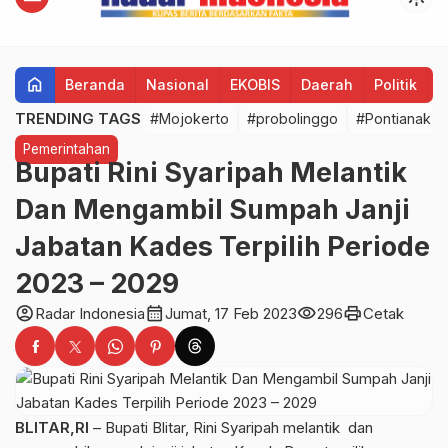
home
Beranda
Nasional
EKOBIS
Daerah
Politik
H
TRENDING TAGS
#Mojokerto
#probolinggo
#Pontianak
Pemerintahan
Bupati Rini Syaripah Melantik
Dan Mengambil Sumpah Janji
Jabatan Kades Terpilih Periode
2023 – 2029
account_circle
calendar_month
visibility
print
Radar Indonesia
Jumat, 17 Feb 2023
296
Cetak
BLITAR,RI
– Bupati Blitar, Rini Syaripah melantik dan