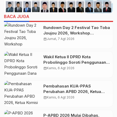
BACA JUGA
Rundown Day 2 Festival Tao Toba
Joujou 2026, Workshop
Pengembangan UMKM
calendar_month
Jumat, 7 Agt 2026
Wakil Ketua II DPRD Kota
Probolinggo Soroti Penggunaan
Dana DID Lima Tahun Terakhir
calendar_month
Kamis, 6 Agt 2026
Pembahasan KUA-PPAS
Perubahan APBD 2026, Ketua
Komisi II Tekankan Transparansi
calendar_month
Kamis, 6 Agt 2026
dan Akuntabilitas Anggaran
P-APBD 2026 Mulai Dibahas,