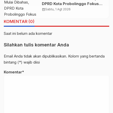
DPRD Kota Probolinggo Fokus
pada Efektivitas Program Daerah
calendar_month
Sabtu, 1 Agt 2026
KOMENTAR (0)
Saat ini belum ada komentar
Silahkan tulis komentar Anda
Email Anda tidak akan dipublikasikan. Kolom yang bertanda
bintang (*) wajib diisi
Komentar*