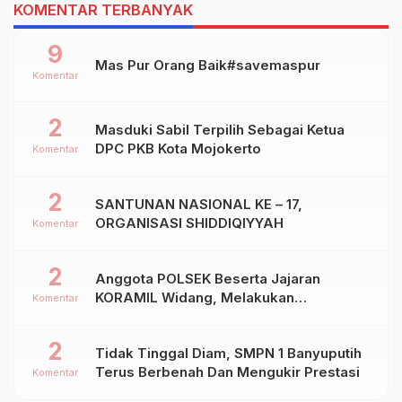
KOMENTAR TERBANYAK
9
Mas Pur Orang Baik#savemaspur
Komentar
2
Masduki Sabil Terpilih Sebagai Ketua
DPC PKB Kota Mojokerto
Komentar
2
SANTUNAN NASIONAL KE – 17,
ORGANISASI SHIDDIQIYYAH
Komentar
2
Anggota POLSEK Beserta Jajaran
KORAMIL Widang, Melakukan
Komentar
Pengamanan Kegiatan Ke 2 ( Dua ) PHBN
Di Ds.NGADIPURO Kec.WIDANG
2
Tidak Tinggal Diam, SMPN 1 Banyuputih
Kab.TUBAN
Terus Berbenah Dan Mengukir Prestasi
Komentar