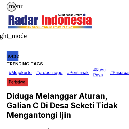
menu
ight_mode
home
TRENDING TAGS
Beranda
#Kubu
#Mojokerto
#probolinggo
#Pontianak
#Pasurua
Nasional
Raya
EKOBIS
Peristiwa
Daerah
Politik
Hukrim
Diduga Melanggar Aturan,
Investigasi
Pendidikan
Galian C Di Desa Seketi Tidak
Advertorial
GAYA HIDUP
Mengantongi Ijin