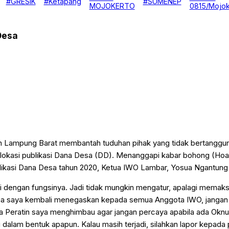
#GRESIK
#Ketapang
#SUMENEP
MOJOKERTO
0815/Mojok
Desa
n Lampung Barat membantah tuduhan pihak yang tidak bertanggun
lokasi publikasi Dana Desa (DD). Menanggapi kabar bohong (Hoa
blikasi Dana Desa tahun 2020, Ketua IWO Lambar, Yosua Ngantung 
i dengan fungsinya. Jadi tidak mungkin mengatur, apalagi memak
 juga saya kembali menegaskan kepada semua Anggota IWO, jang
ua Peratin saya menghimbau agar jangan percaya apabila ada Ok
alam bentuk apapun. Kalau masih terjadi, silahkan lapor kepada 