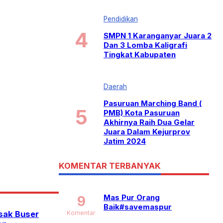
Pendidikan
SMPN 1 Karanganyar Juara 2
Dan 3 Lomba Kaligrafi
Tingkat Kabupaten
Daerah
Pasuruan Marching Band (
PMB) Kota Pasuruan
Akhirnya Raih Dua Gelar
Juara Dalam Kejurprov
Jatim 2024
KOMENTAR TERBANYAK
Mas Pur Orang
9
Baik#savemaspur
sak Buser
Komentar