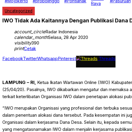
#Mojokerto
#probolinggo
#Pontianak
#Pasuruan
Nasional
Raya
EKOBIS
Uncategorized
Daerah
Politik
IWO Tidak Ada Kaitannya Dengan Publikasi Dana 
Hukrim
Investigasi
Pendidikan
account_circle
Radar Indonesia
Advertorial
calendar_month
Selasa, 28 Apr 2020
GAYA HIDUP
visibility
390
print
Cetak
Facebook
Twitter
Whatsapp
Pinterest
Threads
LAMPUNG – RI,
Ketua Ikatan Wartawan Online (IWO) Kabupate
(25/04/20). Pasalnya, IWO dikabarkan mengatur dan memaksa a
terkait keterlibatan Organisasi IWO dalam penetapan alokasi pu
“IWO merupakan Organisasi yang profesional dan terbuka sesua
dalam penentuan alokasi dana tersebut. Pada kesempatan ini
Organisasi dalam kerjasama Dana Desa. Selain itu, kepada sem
yang mengatasnamakan IWO dalam menjalin kerjasama publikasi d