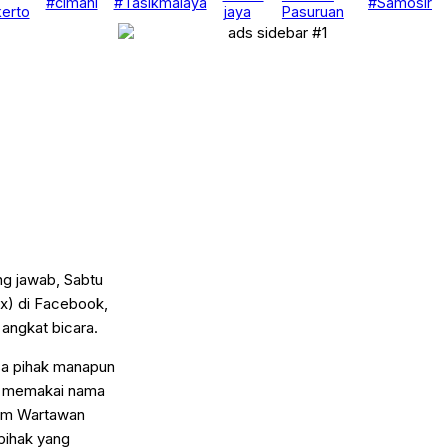
#cimahi
#Tasikmalaya
#Samosir
erto
jaya
Pasuruan
g jawab, Sabtu
x) di Facebook,
angkat bicara.
sa pihak manapun
an memakai nama
num Wartawan
pihak yang