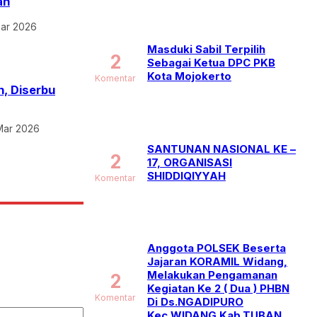
an
Mar 2026
Masduki Sabil Terpilih
2
Sebagai Ketua DPC PKB
Kota Mojokerto
Komentar
n, Diserbu
Mar 2026
SANTUNAN NASIONAL KE –
2
17, ORGANISASI
SHIDDIQIYYAH
Komentar
Anggota POLSEK Beserta
Jajaran KORAMIL Widang,
Melakukan Pengamanan
2
Kegiatan Ke 2 ( Dua ) PHBN
Komentar
Di Ds.NGADIPURO
Kec.WIDANG Kab.TUBAN