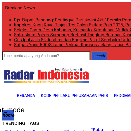
Breaking News
Pjs. Bupati Bandung: Pentingya Partisipasi Aktif Pemilih Pe
Kapolres Kubu Raya Tinjau Tes Calon Bintara Polri 2025, P
Seleksi Caper Desa Kabunan, Kusnanto: Keputusan Mutlak O
Satreskrim Polres Sumenep Berhasil Tangkap Buronan Kasu
Gus Ipul Jalin Silaturahmi dan Bagikan Paket Sembako Unt
Satgas Yonif 500/Sikatan Perkuat Komsos Jelang Tahun 
search
BERANDA
KODE PERILAKU PERUSAHAAN PERS
PEDOMA
ght_mode
home
TRENDING TAGS
Beranda
#Kubu