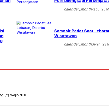
Rumah
Polri Dilengkapi Persenjata
calendar_month
6
Rabu, 25 
si
Samosir Padat Saat Lebara
an
Wisatawan
ng
calendar_month
Senin, 23 
 (*) wajib diisi