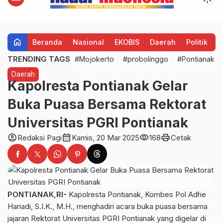
home
Beranda
Nasional
EKOBIS
Daerah
Politik
H
TRENDING TAGS
#Mojokerto
#probolinggo
#Pontianak
Daerah
Kapolresta Pontianak Gelar
Buka Puasa Bersama Rektorat
Universitas PGRI Pontianak
account_circle
calendar_month
visibility
print
Redaksi Pagi
Kamis, 20 Mar 2025
168
Cetak
PONTIANAK,RI-
Kapolresta Pontianak, Kombes Pol Adhe
Hariadi, S.I.K., M.H., menghadiri acara buka puasa bersama
jajaran Rektorat Universitas PGRI Pontianak yang digelar di