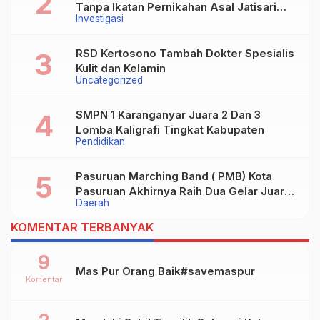
Tanpa Ikatan Pernikahan Asal Jatisari
Investigasi
Kecamatan Geger Madiun dan Maospati
Magetan Siap digugat ?
RSD Kertosono Tambah Dokter Spesialis
Kulit dan Kelamin
Uncategorized
SMPN 1 Karanganyar Juara 2 Dan 3
Lomba Kaligrafi Tingkat Kabupaten
Pendidikan
Pasuruan Marching Band ( PMB) Kota
Pasuruan Akhirnya Raih Dua Gelar Juara
Daerah
Dalam Kejurprov Jatim 2024
KOMENTAR TERBANYAK
9
Mas Pur Orang Baik#savemaspur
Komentar