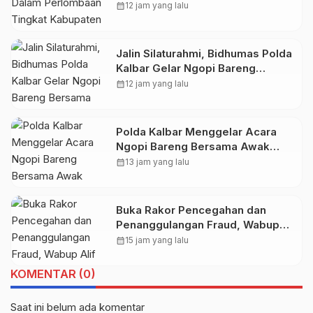
Kabupaten Samosir
calendar_month
12 jam yang lalu
Jalin Silaturahmi, Bidhumas Polda
Kalbar Gelar Ngopi Bareng
Bersama Awak Media Online*M
calendar_month
12 jam yang lalu
Polda Kalbar Menggelar Acara
Ngopi Bareng Bersama Awak
Media
calendar_month
13 jam yang lalu
Buka Rakor Pencegahan dan
Penanggulangan Fraud, Wabup
Alif Dorong Perkuat Sistem JKN
calendar_month
15 jam yang lalu
KOMENTAR (0)
Saat ini belum ada komentar