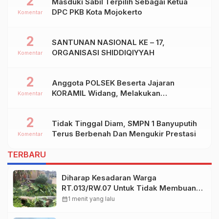
2
Masduki Sabil Terpilih Sebagai Ketua
DPC PKB Kota Mojokerto
Komentar
2
SANTUNAN NASIONAL KE – 17,
ORGANISASI SHIDDIQIYYAH
Komentar
2
Anggota POLSEK Beserta Jajaran
KORAMIL Widang, Melakukan
Komentar
Pengamanan Kegiatan Ke 2 ( Dua ) PHBN
Di Ds.NGADIPURO Kec.WIDANG
2
Tidak Tinggal Diam, SMPN 1 Banyuputih
Kab.TUBAN
Terus Berbenah Dan Mengukir Prestasi
Komentar
TERBARU
Diharap Kesadaran Warga
RT.013/RW.07 Untuk Tidak Membuang
Sampah Dipinggir Parit.
calendar_month
1 menit yang lalu