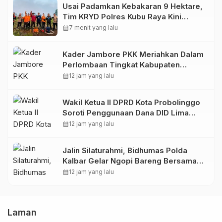
Usai Padamkan Kebakaran 9 Hektare,
Tim KRYD Polres Kubu Raya Kini
Memburu Bara di Bawah Gambut
calendar_month
7 menit yang lalu
Kader Jambore PKK Meriahkan Dalam
Perlombaan Tingkat Kabupaten
Samosir
calendar_month
12 jam yang lalu
Wakil Ketua II DPRD Kota Probolinggo
Soroti Penggunaan Dana DID Lima
Tahun Terakhir
calendar_month
12 jam yang lalu
Jalin Silaturahmi, Bidhumas Polda
Kalbar Gelar Ngopi Bareng Bersama
Awak Media Online*M
calendar_month
12 jam yang lalu
Laman