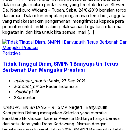
dalam rangka malam pentas seni, yang terletak di dsn. Klewer
Ds. Ngadipuro Widang – Tuban, Sabtu 24/8/2019 berjalan tertib
dan aman. Dalam kesempatan pengamanan tersebut, anggota
yang melakasanakan pengamanan menghimbau kepada para
penonton untuk tertib dalam pelaksanaan kegiatan ini karena
kegiatan ini dari kita untuk kita semua, mari […]
Peristiwa
Tidak Tinggal Diam, SMPN 1 Banyuputih Terus
Berbenah Dan Mengukir Prestasi
calendar_month
Senin, 27 Sep 2021
account_circle
Radar Indonesia
visibility
1.116
2
Komentar
KABUPATEN BATANG – RI, SMP Negeri 1 Banyuputih
Kabupaten Batang merupakan Sekolah yang memiliki
karakteristik khusus, karena Peserta Didiknya hanya berasal
dari satu desa yaitu Desa Kedawung. Namun dengan
berjalannya waktu sejak tahun 2019 SMPN 1 Banyuputih, telah