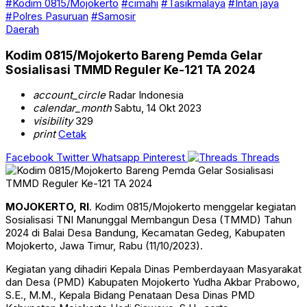
#Kodim 0815/Mojokerto
#cimahi
#Tasikmalaya
#Intan jaya
#Polres Pasuruan
#Samosir
Daerah
Kodim 0815/Mojokerto Bareng Pemda Gelar
Sosialisasi TMMD Reguler Ke-121 TA 2024
account_circle
Radar Indonesia
calendar_month
Sabtu, 14 Okt 2023
visibility
329
print
Cetak
Facebook
Twitter
Whatsapp
Pinterest
Threads
MOJOKERTO, RI
. Kodim 0815/Mojokerto menggelar kegiatan
Sosialisasi TNI Manunggal Membangun Desa (TMMD) Tahun
2024 di Balai Desa Bandung, Kecamatan Gedeg, Kabupaten
Mojokerto, Jawa Timur, Rabu (11/10/2023).
Kegiatan yang dihadiri Kepala Dinas Pemberdayaan Masyarakat
dan Desa (PMD) Kabupaten Mojokerto Yudha Akbar Prabowo,
S.E., M.M., Kepala Bidang Penataan Desa Dinas PMD