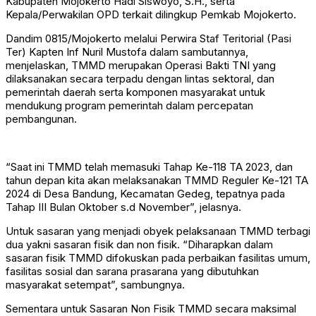
Kabupaten Mojokerto Hadi Siswoyo, S.H., serta
Kepala/Perwakilan OPD terkait dilingkup Pemkab Mojokerto.
Dandim 0815/Mojokerto melalui Perwira Staf Teritorial (Pasi
Ter) Kapten Inf Nuril Mustofa dalam sambutannya,
menjelaskan, TMMD merupakan Operasi Bakti TNI yang
dilaksanakan secara terpadu dengan lintas sektoral, dan
pemerintah daerah serta komponen masyarakat untuk
mendukung program pemerintah dalam percepatan
pembangunan.
“Saat ini TMMD telah memasuki Tahap Ke-118 TA 2023, dan
tahun depan kita akan melaksanakan TMMD Reguler Ke-121 TA
2024 di Desa Bandung, Kecamatan Gedeg, tepatnya pada
Tahap III Bulan Oktober s.d November”, jelasnya.
Untuk sasaran yang menjadi obyek pelaksanaan TMMD terbagi
dua yakni sasaran fisik dan non fisik. “Diharapkan dalam
sasaran fisik TMMD difokuskan pada perbaikan fasilitas umum,
fasilitas sosial dan sarana prasarana yang dibutuhkan
masyarakat setempat”, sambungnya.
Sementara untuk Sasaran Non Fisik TMMD secara maksimal