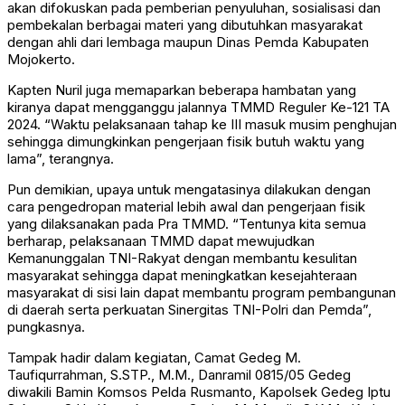
akan difokuskan pada pemberian penyuluhan, sosialisasi dan
pembekalan berbagai materi yang dibutuhkan masyarakat
dengan ahli dari lembaga maupun Dinas Pemda Kabupaten
Mojokerto.
Kapten Nuril juga memaparkan beberapa hambatan yang
kiranya dapat mengganggu jalannya TMMD Reguler Ke-121 TA
2024. “Waktu pelaksanaan tahap ke III masuk musim penghujan
sehingga dimungkinkan pengerjaan fisik butuh waktu yang
lama”, terangnya.
Pun demikian, upaya untuk mengatasinya dilakukan dengan
cara pengedropan material lebih awal dan pengerjaan fisik
yang dilaksanakan pada Pra TMMD. “Tentunya kita semua
berharap, pelaksanaan TMMD dapat mewujudkan
Kemanunggalan TNI-Rakyat dengan membantu kesulitan
masyarakat sehingga dapat meningkatkan kesejahteraan
masyarakat di sisi lain dapat membantu program pembangunan
di daerah serta perkuatan Sinergitas TNI-Polri dan Pemda”,
pungkasnya.
Tampak hadir dalam kegiatan, Camat Gedeg M.
Taufiqurrahman, S.STP., M.M., Danramil 0815/05 Gedeg
diwakili Bamin Komsos Pelda Rusmanto, Kapolsek Gedeg Iptu