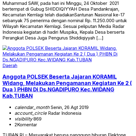
Muhammad SAW, pada hari ini Minggu, 24 Oktober 2021
bertempat di Gubug SHIDDIQIYYAH Desa Pandankrajan,
Kecamatan Kemlagi telah diadakanSantunan Nasional ke-17
sebanyak 75 penerima dengan nominal Rp. 11.250.000 untuk
Wilayah Kecamatan Kemlagi. Sesuai peliputan Media Radar
Indonesia kegiatan di hadiri Muspika, Kepala Desa berserta
Perangkat Desa Juga Pengurus Shiddiqiyyah […]
Daerah
Anggota POLSEK Beserta Jajaran KORAMIL
Widang, Melakukan Pengamanan Kegiatan Ke 2 (
Dua ) PHBN Di Ds.NGADIPURO Kec.WIDANG
Kab.TUBAN
calendar_month
Senin, 26 Agt 2019
account_circle
Radar Indonesia
visibility
869
2
Komentar
TUBAN,RI – Masyarakat berupa panggung hiburan Elektone