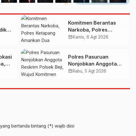
Komitmen Berantas
dik
Narkoba, Polres
Ketapang Amankan
calendar_month
Kamis, 6 Agt 2026
Dua Pelaku, Ganja
s
seberat 28,94 gram
okasi
Polres Pasuruan
Turut Diamankan
a,
Nonjobkan Anggota
atu
Reskrim Polsek Beji,
calendar_month
Rabu, 5 Agt 2026
Wujud Komitmen
Transparansi
Penanganan Dugaan
Penganiayaan
yang bertanda bintang (*) wajib diisi