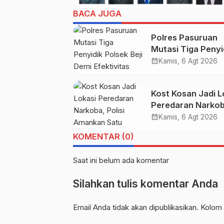
BACA JUGA
Polres Pasuruan
Mutasi Tiga Penyi
Polsek Beji Demi
calendar_month
Kamis, 6 Agt 2026
Efektivitas dan
Kelancaran Prose
Kost Kosan Jadi L
Penyidikan
Peredaran Narkob
Polisi Amankan S
calendar_month
Kamis, 6 Agt 2026
Pengedar
KOMENTAR (0)
Saat ini belum ada komentar
Silahkan tulis komentar Anda
Email Anda tidak akan dipublikasikan. Kolom 