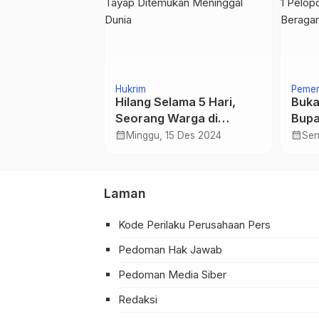
Hukrim
Pemer
ojokerto
Hilang Selama 5 Hari,
Buka
 Pendaftaran
Seorang Warga di
Bupa
ang bagi UMKM
Kecamatan Nanga Tayap
UPT 
calendar_month
calendar_month
Jul 2024
Minggu, 15 Des 2024
Sen
Ditemukan Meninggal
Seko
Dunia
Ber
Laman
Kode Perilaku Perusahaan Pers
Pedoman Hak Jawab
Pedoman Media Siber
Redaksi