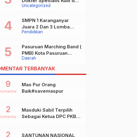
Dokter Spesialis Kulit dan
Uncategorized
digugat ?
Kelamin
SMPN 1 Karanganyar
Juara 2 Dan 3 Lomba
Pendidikan
Kaligrafi Tingkat
Kabupaten
Pasuruan Marching Band (
PMB) Kota Pasuruan
Daerah
Akhirnya Raih Dua Gelar
Juara Dalam Kejurprov
OMENTAR TERBANYAK
Jatim 2024
9
Mas Pur Orang
Baik#savemaspur
Komentar
2
Masduki Sabil Terpilih
Sebagai Ketua DPC PKB
Komentar
Kota Mojokerto
2
SANTUNAN NASIONAL