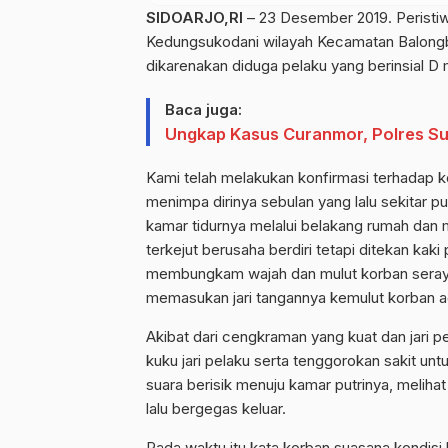
SIDOARJO,RI
– 23 Desember 2019. Peristiw
Kedungsukodani wilayah Kecamatan Balongb
dikarenakan diduga pelaku yang berinsial D 
Baca juga:
Ungkap Kasus Curanmor, Polres 
Kami telah melakukan konfirmasi terhadap k
menimpa dirinya sebulan yang lalu sekitar p
kamar tidurnya melalui belakang rumah dan
terkejut berusaha berdiri tetapi ditekan k
membungkam wajah dan mulut korban seraya b
memasukan jari tangannya kemulut korban ag
Akibat dari cengkraman yang kuat dan jari 
kuku jari pelaku serta tenggorokan sakit u
suara berisik menuju kamar putrinya, melih
lalu bergegas keluar.
Pada waktu itu kata korban suasana kondisi