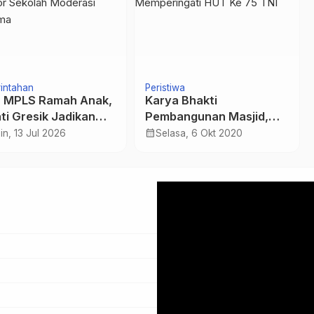
intahan
Peristiwa
 MPLS Ramah Anak,
Karya Bhakti
ti Gresik Jadikan
Pembangunan Masjid,
SMPN 1 Pelopor
Dalam Rangka
calendar_month
in, 13 Jul 2026
Selasa, 6 Okt 2020
lah Moderasi
Memperingati HUT Ke 75
agama
TNI
Pemutar
Video