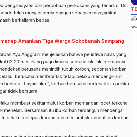
a penganiayaan dan percobaan perkosaan yang terjadi di Ds.
T
endo telah menjadi perbincangan sebagian masyarakat
masih berkeliaran bebas.
Sumenep Amankan Tiga Warga Sokobanah Sampang
orban Ayu Anggraini menjelaskan bahwa peristiwa na’as yang
ukul 03.00 menjelang pagi dimana seorang laki laki memasuki
 mendekati berusaha menindih tubuh korban, sepontan korban
aki pelaku, berusaha membrontak tetapi pelaku mencengkram
erkata ‘ Layani aku “, korban berusaha berteriak lalu pelaku
ar tidak bersuara.
pelaku membuat sekitar mulut korban memar dan lecet terkena
ntuk menelan. Bersamaan itu ibu korban terbangun mendengar
at itu pelaku melepas korban dan menjambak rambut ibu korban
 kamar cukup terang sehingga korban dengan jelas dapat