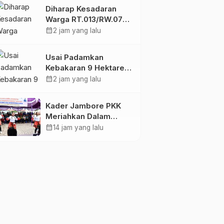
Timotius Gultom
Diharap Kesadaran
Warga RT.013/RW.07
Untuk Tidak
calendar_month
2 jam yang lalu
Membuang Sampah
Dipinggir Parit.
Usai Padamkan
Kebakaran 9 Hektare,
Tim KRYD Polres Kubu
calendar_month
2 jam yang lalu
Raya Kini Memburu
Bara di Bawah Gambut
Kader Jambore PKK
Meriahkan Dalam
Perlombaan Tingkat
calendar_month
14 jam yang lalu
Kabupaten Samosir