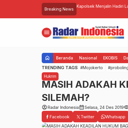
am Makan Bergizi Gratis, Wujud
Polres Merangin Amankan
Breaking News
…
intah
menu
home
Beranda
Nasional
EKOBIS
D
TRENDING TAGS
#Mojokerto
#probolin
Hukrim
MASIH ADAKAH K
SILEMAH?
account_circle
calendar_month
visibil
Radar Indonesia
Selasa, 24 Des 2019
Facebook
Twitter
Whatsapp