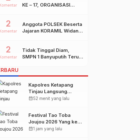
KE – 17, ORGANISASI
Komentar
SHIDDIQIYYAH
2
Anggota POLSEK Beserta
Jajaran KORAMIL Widang,
Komentar
Melakukan Pengamanan
Kegiatan Ke 2 ( Dua )
2
Tidak Tinggal Diam,
PHBN Di Ds.NGADIPURO
SMPN 1 Banyuputih Terus
Kec.WIDANG Kab.TUBAN
Komentar
Berbenah Dan Mengukir
ERBARU
Prestasi
Kapolres Ketapang
Tinjau Langsung
Lokasi Karhutla di
calendar_month
52 menit yang lalu
Pelang–Kepuluk,
Upaya Pemadaman
Festival Tao Toba
Terus Dimaksimalkan
Joujou 2026 Yang ke-4
di Samosir Resmi
calendar_month
1 jam yang lalu
Dibuka Bupati Vandiko