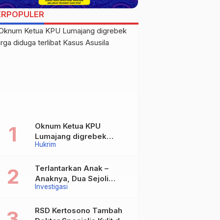
ERPOPULER
Oknum Ketua KPU
Lumajang digrebek
Hukrim
warga diduga terlibat
Kasus Asusila
Terlantarkan Anak –
Anaknya, Dua Sejoli
Investigasi
Tanpa Ikatan Pernikahan
Asal Jatisari Kecamatan
Geger Madiun dan
RSD Kertosono Tambah
Maospati Magetan Siap