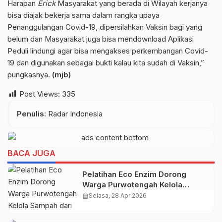
Harapan
Erick
Masyarakat yang berada di Wilayah kerjanya
bisa diajak bekerja sama dalam rangka upaya
Penanggulangan Covid-19, dipersilahkan Vaksin bagi yang
belum dan Masyarakat juga bisa mendownload Aplikasi
Peduli lindungi agar bisa mengakses perkembangan Covid-
19 dan digunakan sebagai bukti kalau kita sudah di Vaksin,”
pungkasnya.
(mjb)
Post Views:
335
Penulis
: Radar Indonesia
BACA JUGA
Pelatihan Eco Enzim Dorong
Warga Purwotengah Kelola
Sampah dari Rumah
calendar_month
Selasa, 28 Apr 2026