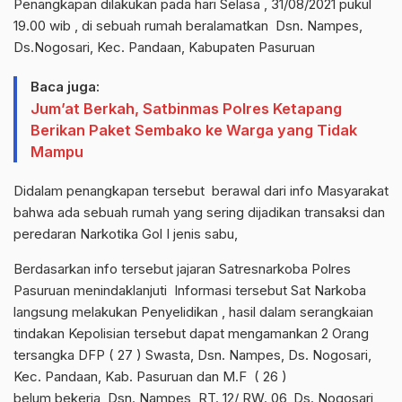
Penangkapan dilakukan pada hari Selasa , 31/08/2021 pukul
19.00 wib , di sebuah rumah beralamatkan Dsn. Nampes,
Ds.Nogosari, Kec. Pandaan, Kabupaten Pasuruan
Baca juga:
Jum’at Berkah, Satbinmas Polres Ketapang
Berikan Paket Sembako ke Warga yang Tidak
Mampu
Didalam penangkapan tersebut berawal dari info Masyarakat
bahwa ada sebuah rumah yang sering dijadikan transaksi dan
peredaran Narkotika Gol I jenis sabu,
Berdasarkan info tersebut jajaran Satresnarkoba Polres
Pasuruan menindaklanjuti Informasi tersebut Sat Narkoba
langsung melakukan Penyelidikan , hasil dalam serangkaian
tindakan Kepolisian tersebut dapat mengamankan 2 Orang
tersangka DFP ( 27 ) Swasta, Dsn. Nampes, Ds. Nogosari,
Kec. Pandaan, Kab. Pasuruan dan M.F ( 26 )
belum bekerja, Dsn. Nampes, RT. 12/ RW. 06, Ds. Nogosari,