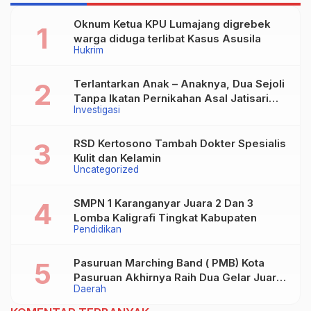
Oknum Ketua KPU Lumajang digrebek
warga diduga terlibat Kasus Asusila
Hukrim
Terlantarkan Anak – Anaknya, Dua Sejoli
Tanpa Ikatan Pernikahan Asal Jatisari
Investigasi
Kecamatan Geger Madiun dan Maospati
Magetan Siap digugat ?
RSD Kertosono Tambah Dokter Spesialis
Kulit dan Kelamin
Uncategorized
SMPN 1 Karanganyar Juara 2 Dan 3
Lomba Kaligrafi Tingkat Kabupaten
Pendidikan
Pasuruan Marching Band ( PMB) Kota
Pasuruan Akhirnya Raih Dua Gelar Juara
Daerah
Dalam Kejurprov Jatim 2024