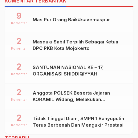
KOMENTAR TERBANYAK
9
Mas Pur Orang Baik#savemaspur
Komentar
2
Masduki Sabil Terpilih Sebagai Ketua
DPC PKB Kota Mojokerto
Komentar
2
SANTUNAN NASIONAL KE – 17,
ORGANISASI SHIDDIQIYYAH
Komentar
2
Anggota POLSEK Beserta Jajaran
KORAMIL Widang, Melakukan
Komentar
Pengamanan Kegiatan Ke 2 ( Dua ) PHBN
Di Ds.NGADIPURO Kec.WIDANG
2
Tidak Tinggal Diam, SMPN 1 Banyuputih
Kab.TUBAN
Terus Berbenah Dan Mengukir Prestasi
Komentar
TERBARU