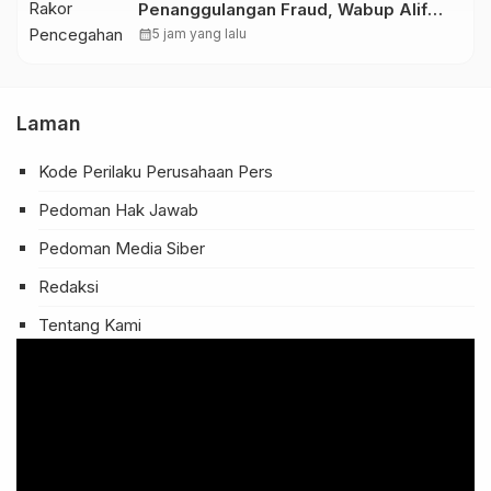
Penanggulangan Fraud, Wabup Alif
Dorong Perkuat Sistem JKN
calendar_month
5 jam yang lalu
Laman
Kode Perilaku Perusahaan Pers
Pedoman Hak Jawab
Pedoman Media Siber
Redaksi
Tentang Kami
Pemutar
Video