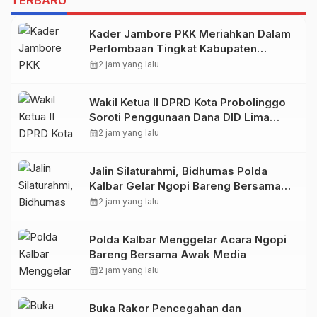
Kader Jambore PKK Meriahkan Dalam
Perlombaan Tingkat Kabupaten
Samosir
calendar_month
2 jam yang lalu
Wakil Ketua II DPRD Kota Probolinggo
Soroti Penggunaan Dana DID Lima
Tahun Terakhir
calendar_month
2 jam yang lalu
Jalin Silaturahmi, Bidhumas Polda
Kalbar Gelar Ngopi Bareng Bersama
Awak Media Online*M
calendar_month
2 jam yang lalu
Polda Kalbar Menggelar Acara Ngopi
Bareng Bersama Awak Media
calendar_month
2 jam yang lalu
Buka Rakor Pencegahan dan