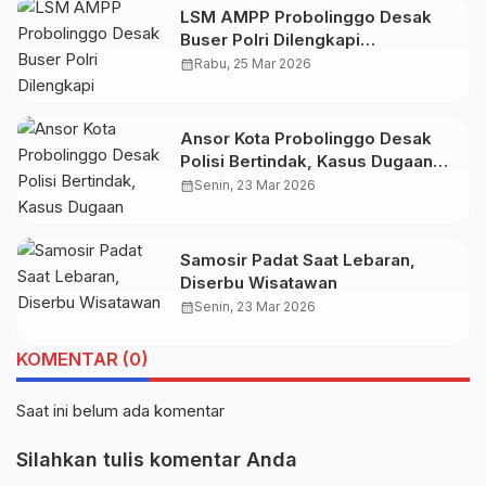
LSM AMPP Probolinggo Desak
Buser Polri Dilengkapi
Persenjataan
calendar_month
Rabu, 25 Mar 2026
Ansor Kota Probolinggo Desak
Polisi Bertindak, Kasus Dugaan
Kekerasan Oknum Guru Ngaji
calendar_month
Senin, 23 Mar 2026
Terhadap Banting Anak-anak Tak
Boleh Mandek
Samosir Padat Saat Lebaran,
Diserbu Wisatawan
calendar_month
Senin, 23 Mar 2026
KOMENTAR (0)
Saat ini belum ada komentar
Silahkan tulis komentar Anda