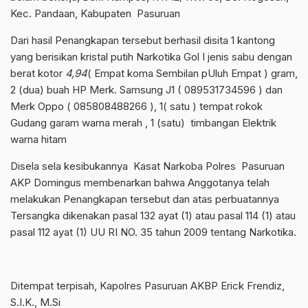
Kec. Pandaan, Kabupaten Pasuruan
Dari hasil Penangkapan tersebut berhasil disita 1 kantong
yang berisikan kristal putih Narkotika Gol I jenis sabu dengan
berat kotor
4,94
( Empat koma Sembilan pUluh Empat ) gram,
2 (dua) buah HP Merk. Samsung J1 ( 089531734596 ) dan
Merk Oppo ( 085808488266 ), 1( satu ) tempat rokok
Gudang garam warna merah , 1 (satu) timbangan Elektrik
warna hitam
Disela sela kesibukannya Kasat Narkoba Polres Pasuruan
AKP Domingus membenarkan bahwa Anggotanya telah
melakukan Penangkapan tersebut dan atas perbuatannya
Tersangka dikenakan pasal 132 ayat (1) atau pasal 114 (1) atau
pasal 112 ayat (1) UU RI NO. 35 tahun 2009 tentang Narkotika.
Ditempat terpisah, Kapolres Pasuruan AKBP Erick Frendiz,
S.I.K., M.Si