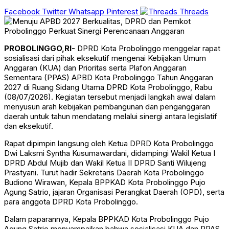
Facebook
Twitter
Whatsapp
Pinterest
Threads
PROBOLINGGO,RI-
DPRD Kota Probolinggo menggelar rapat
sosialisasi dari pihak eksekutif mengenai Kebijakan Umum
Anggaran (KUA) dan Prioritas serta Plafon Anggaran
Sementara (PPAS) APBD Kota Probolinggo Tahun Anggaran
2027 di Ruang Sidang Utama DPRD Kota Probolinggo, Rabu
(08/07/2026). Kegiatan tersebut menjadi langkah awal dalam
menyusun arah kebijakan pembangunan dan penganggaran
daerah untuk tahun mendatang melalui sinergi antara legislatif
dan eksekutif.
Rapat dipimpin langsung oleh Ketua DPRD Kota Probolinggo
Dwi Laksmi Syntha Kusumawardani, didampingi Wakil Ketua I
DPRD Abdul Mujib dan Wakil Ketua II DPRD Santi Wilujeng
Prastyani. Turut hadir Sekretaris Daerah Kota Probolinggo
Budiono Wirawan, Kepala BPPKAD Kota Probolinggo Pujo
Agung Satrio, jajaran Organisasi Perangkat Daerah (OPD), serta
para anggota DPRD Kota Probolinggo.
Dalam paparannya, Kepala BPPKAD Kota Probolinggo Pujo
Agung Satrio menyampaikan bahwa sosialisasi KUA dan PPAS