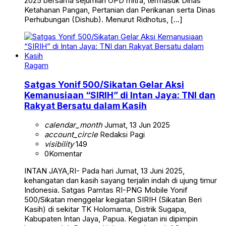
2025 bersama sejumlah OPD mitra, termasuk Dinas
Ketahanan Pangan, Pertanian dan Perikanan serta Dinas
Perhubungan (Dishub). Menurut Ridhotus, […]
Ragam
Satgas Yonif 500/Sikatan Gelar Aksi
Kemanusiaan “SIRIH” di Intan Jaya: TNI dan
Rakyat Bersatu dalam Kasih
calendar_month
Jumat, 13 Jun 2025
account_circle
Redaksi Pagi
visibility
149
0
Komentar
INTAN JAYA,RI- Pada hari Jumat, 13 Juni 2025,
kehangatan dan kasih sayang terjalin indah di ujung timur
Indonesia. Satgas Pamtas RI-PNG Mobile Yonif
500/Sikatan menggelar kegiatan SIRIH (Sikatan Beri
Kasih) di sekitar TK Holomama, Distrik Sugapa,
Kabupaten Intan Jaya, Papua. Kegiatan ini dipimpin