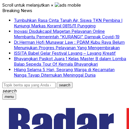
Scroll untuk melanjutkan
×
Breaking News
Tumbuhkan Rasa Cinta Tanah Air, Siswa TKN Pembina I
Kunjungi Markas Koramil 0815/11 Pungging
Inovasi Disdukcapil Magetan Pelayanan Online
Membantu Pemerintah “KURANGI” Dampak Covid-19
Dr.Herman Hofi Munawar Law : PDAM Kubu Raya Belum
Menunjukan Progres Pelayanan Yang Mengembirakan
ISSITA Babel Gelar Festival Layang – Layang Kreatif
Bhayangkari Paskot Juara 1 Kelas Master B dalam Lomba
Balap Sepeda Tour Of Kemala Bhayangkari
Hilang Selama 5 Hari, Seorang Warga di Kecamatan
Nanga Tayap Ditemukan Meninggal Dunia
search
search
menu