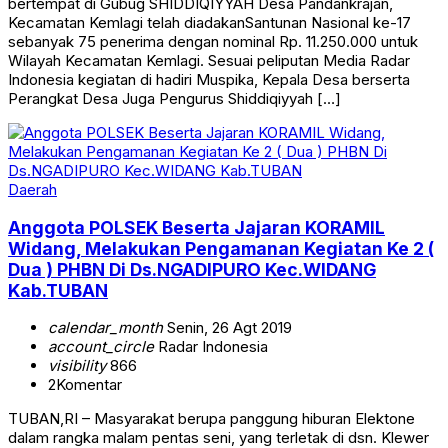
bertempat di Gubug SHIDDIQIYYAH Desa Pandankrajan,
Kecamatan Kemlagi telah diadakanSantunan Nasional ke-17
sebanyak 75 penerima dengan nominal Rp. 11.250.000 untuk
Wilayah Kecamatan Kemlagi. Sesuai peliputan Media Radar
Indonesia kegiatan di hadiri Muspika, Kepala Desa berserta
Perangkat Desa Juga Pengurus Shiddiqiyyah […]
Daerah
Anggota POLSEK Beserta Jajaran KORAMIL
Widang, Melakukan Pengamanan Kegiatan Ke 2 (
Dua ) PHBN Di Ds.NGADIPURO Kec.WIDANG
Kab.TUBAN
calendar_month
Senin, 26 Agt 2019
account_circle
Radar Indonesia
visibility
866
2
Komentar
TUBAN,RI – Masyarakat berupa panggung hiburan Elektone
dalam rangka malam pentas seni, yang terletak di dsn. Klewer