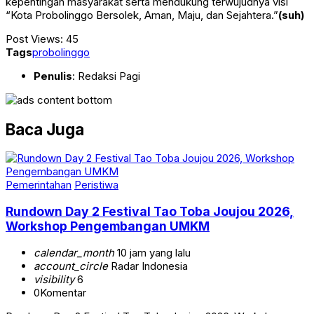
kepentingan masyarakat serta mendukung terwujudnya visi
“Kota Probolinggo Bersolek, Aman, Maju, dan Sejahtera.”
(suh)
Post Views:
45
Tags
probolinggo
Penulis
: Redaksi Pagi
Baca Juga
Pemerintahan
Peristiwa
Rundown Day 2 Festival Tao Toba Joujou 2026,
Workshop Pengembangan UMKM
calendar_month
10 jam yang lalu
account_circle
Radar Indonesia
visibility
6
0
Komentar