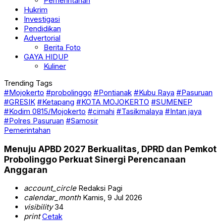
Pemerintahan
Hukrim
Investigasi
Pendidikan
Advertorial
Berita Foto
GAYA HIDUP
Kuliner
Trending Tags
#Mojokerto
#probolinggo
#Pontianak
#Kubu Raya
#Pasuruan
#GRESIK
#Ketapang
#KOTA MOJOKERTO
#SUMENEP
#Kodim 0815/Mojokerto
#cimahi
#Tasikmalaya
#Intan jaya
#Polres Pasuruan
#Samosir
Pemerintahan
Menuju APBD 2027 Berkualitas, DPRD dan Pemkot
Probolinggo Perkuat Sinergi Perencanaan
Anggaran
account_circle
Redaksi Pagi
calendar_month
Kamis, 9 Jul 2026
visibility
34
print
Cetak