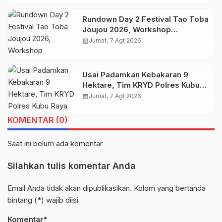
Rundown Day 2 Festival Tao Toba
Joujou 2026, Workshop
Pengembangan UMKM
calendar_month
Jumat, 7 Agt 2026
Usai Padamkan Kebakaran 9
Hektare, Tim KRYD Polres Kubu
Raya Kini Memburu Bara di Bawah
calendar_month
Jumat, 7 Agt 2026
Gambut
KOMENTAR (0)
Saat ini belum ada komentar
Silahkan tulis komentar Anda
Email Anda tidak akan dipublikasikan. Kolom yang bertanda
bintang (*) wajib diisi
Komentar*