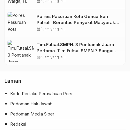
Masyarakat
calendar_month
3 jam yang lalu
Polres Pasuruan Kota Gencarkan
Patroli, Berantas Penyakit Masyarakat
di Karanganyar
calendar_month
3 jam yang lalu
Tim.Futsal.SMPN. 3 Pontianak Juara
Pertama. Tim Futsal SMPN.7 Sungai
Raya Mendapat Juara Kedua.
calendar_month
6 jam yang lalu
Laman
Kode Perilaku Perusahaan Pers
Pedoman Hak Jawab
Pedoman Media Siber
Redaksi