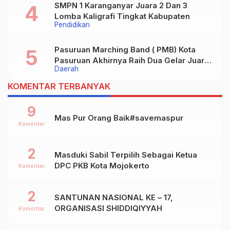
SMPN 1 Karanganyar Juara 2 Dan 3
Lomba Kaligrafi Tingkat Kabupaten
Pendidikan
Pasuruan Marching Band ( PMB) Kota
Pasuruan Akhirnya Raih Dua Gelar Juara
Daerah
Dalam Kejurprov Jatim 2024
KOMENTAR TERBANYAK
9
Mas Pur Orang Baik#savemaspur
Komentar
2
Masduki Sabil Terpilih Sebagai Ketua
DPC PKB Kota Mojokerto
Komentar
2
SANTUNAN NASIONAL KE – 17,
ORGANISASI SHIDDIQIYYAH
Komentar