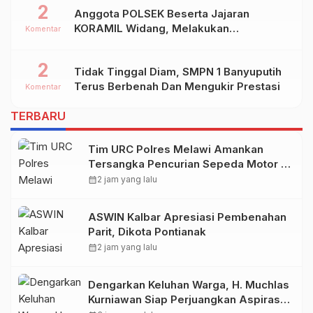
2
Anggota POLSEK Beserta Jajaran
KORAMIL Widang, Melakukan
Komentar
Pengamanan Kegiatan Ke 2 ( Dua ) PHBN
Di Ds.NGADIPURO Kec.WIDANG
2
Tidak Tinggal Diam, SMPN 1 Banyuputih
Kab.TUBAN
Terus Berbenah Dan Mengukir Prestasi
Komentar
TERBARU
Tim URC Polres Melawi Amankan
Tersangka Pencurian Sepeda Motor di
Desa Paal
calendar_month
2 jam yang lalu
ASWIN Kalbar Apresiasi Pembenahan
Parit, Dikota Pontianak
calendar_month
2 jam yang lalu
Dengarkan Keluhan Warga, H. Muchlas
Kurniawan Siap Perjuangkan Aspirasi