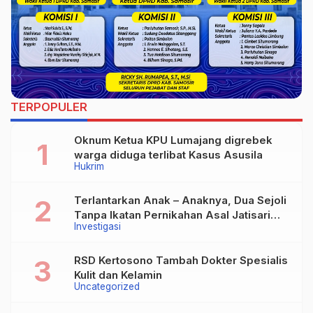
TERPOPULER
Oknum Ketua KPU Lumajang digrebek
warga diduga terlibat Kasus Asusila
Hukrim
Terlantarkan Anak – Anaknya, Dua Sejoli
Tanpa Ikatan Pernikahan Asal Jatisari
Investigasi
Kecamatan Geger Madiun dan Maospati
Magetan Siap digugat ?
RSD Kertosono Tambah Dokter Spesialis
Kulit dan Kelamin
Uncategorized