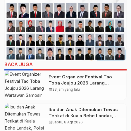
BACA JUGA
Event Organizer Festival Tao
Toba Joujou 2026 Larang
Wartawan Samosir Untuk
calendar_month
23 jam yang lalu
Dokumentasi di Panggung
Ibu dan Anak Ditemukan Tewas
Terikat di Kuala Behe Landak,
Polisi Selidiki Kasusnya
calendar_month
Sabtu, 8 Agt 2026