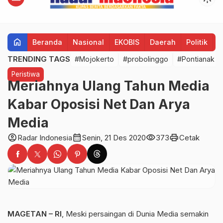
home
Beranda
Nasional
EKOBIS
Daerah
Politik
H
TRENDING TAGS
#Mojokerto
#probolinggo
#Pontianak
Peristiwa
Meriahnya Ulang Tahun Media
Kabar Oposisi Net Dan Arya
Media
account_circle
calendar_month
visibility
print
Radar Indonesia
Senin, 21 Des 2020
373
Cetak
MAGETAN – RI
, Meski persaingan di Dunia Media semakin