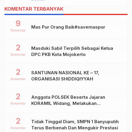
Dalam Kejurprov Jatim 2024
KOMENTAR TERBANYAK
9
Mas Pur Orang Baik#savemaspur
Komentar
2
Masduki Sabil Terpilih Sebagai Ketua
DPC PKB Kota Mojokerto
Komentar
2
SANTUNAN NASIONAL KE – 17,
ORGANISASI SHIDDIQIYYAH
Komentar
2
Anggota POLSEK Beserta Jajaran
KORAMIL Widang, Melakukan
Komentar
Pengamanan Kegiatan Ke 2 ( Dua ) PHBN
Di Ds.NGADIPURO Kec.WIDANG
2
Tidak Tinggal Diam, SMPN 1 Banyuputih
Kab.TUBAN
Terus Berbenah Dan Mengukir Prestasi
Komentar