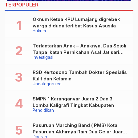
TERPOPULER
Oknum Ketua KPU Lumajang digrebek
warga diduga terlibat Kasus Asusila
Hukrim
Terlantarkan Anak – Anaknya, Dua Sejoli
Tanpa Ikatan Pernikahan Asal Jatisari
Investigasi
Kecamatan Geger Madiun dan Maospati
Magetan Siap digugat ?
RSD Kertosono Tambah Dokter Spesialis
Kulit dan Kelamin
Uncategorized
SMPN 1 Karanganyar Juara 2 Dan 3
Lomba Kaligrafi Tingkat Kabupaten
Pendidikan
Pasuruan Marching Band ( PMB) Kota
Pasuruan Akhirnya Raih Dua Gelar Juara
Daerah