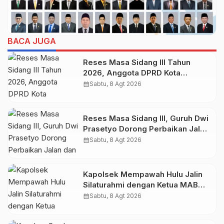
BACA JUGA
Reses Masa Sidang III Tahun
2026, Anggota DPRD Kota
Probolinggo Fraksi Partai
calendar_month
Sabtu, 8 Agt 2026
Gerindra Heri Poniman Gandeng
PUPR Jemput Aspirasi Warga
Reses Masa Sidang III, Guruh Dwi
Prasetyo Dorong Perbaikan Jalan
dan Plengsengan di Kedopok
calendar_month
Sabtu, 8 Agt 2026
Kapolsek Mempawah Hulu Jalin
Silaturahmi dengan Ketua MABM
Kecamatan Mempawah Hulu
calendar_month
Sabtu, 8 Agt 2026