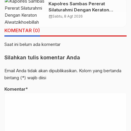
Kapolres Sambas Pererat
Silaturahmi Dengan Keraton
Alwatzikhoebillah Kesultanan
calendar_month
Sabtu, 8 Agt 2026
Sambas, Perkuat Sinergi Menjaga
Kamtibmas
KOMENTAR (0)
Saat ini belum ada komentar
Silahkan tulis komentar Anda
Email Anda tidak akan dipublikasikan. Kolom yang bertanda
bintang (*) wajib diisi
Komentar*