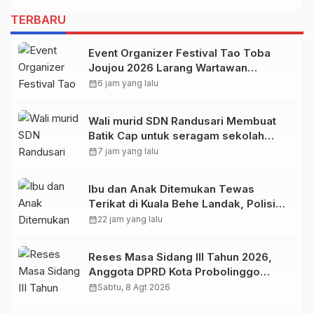
TERBARU
Event Organizer Festival Tao Toba
Joujou 2026 Larang Wartawan
Samosir Untuk Dokumentasi di
calendar_month
6 jam yang lalu
Panggung
Wali murid SDN Randusari Membuat
Batik Cap untuk seragam sekolah
Anak.
calendar_month
7 jam yang lalu
Ibu dan Anak Ditemukan Tewas
Terikat di Kuala Behe Landak, Polisi
Selidiki Kasusnya
calendar_month
22 jam yang lalu
Reses Masa Sidang III Tahun 2026,
Anggota DPRD Kota Probolinggo
Fraksi Partai Gerindra Heri Poniman
calendar_month
Sabtu, 8 Agt 2026
Gandeng PUPR Jemput Aspirasi