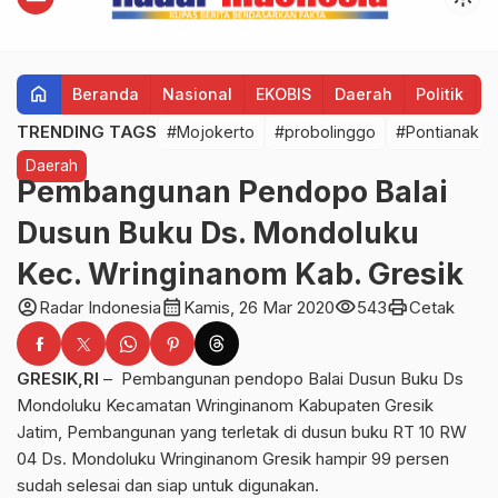
home
Beranda
Nasional
EKOBIS
Daerah
Politik
H
TRENDING TAGS
#Mojokerto
#probolinggo
#Pontianak
Daerah
Pembangunan Pendopo Balai
Dusun Buku Ds. Mondoluku
Kec. Wringinanom Kab. Gresik
account_circle
calendar_month
visibility
print
Radar Indonesia
Kamis, 26 Mar 2020
543
Cetak
GRESIK,RI
– Pembangunan pendopo Balai Dusun Buku Ds
Mondoluku Kecamatan Wringinanom Kabupaten Gresik
Jatim, Pembangunan yang terletak di dusun buku RT 10 RW
04 Ds. Mondoluku Wringinanom Gresik hampir 99 persen
sudah selesai dan siap untuk digunakan.