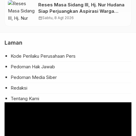
Warga
Reses Masa Sidang III, Hj. Nur Hudana
Siap Perjuangkan Aspirasi Warga
Kedopok di APBD
calendar_month
Sabtu, 8 Agt 2026
Laman
Kode Perilaku Perusahaan Pers
Pedoman Hak Jawab
Pedoman Media Siber
Redaksi
Tentang Kami
Pemutar
Video