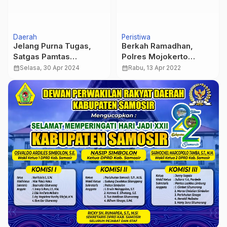
Daerah
Peristiwa
Jelang Purna Tugas,
Berkah Ramadhan,
Satgas Pamtas
Polres Mojokerto
Yonarmed 10/
Tingkatkan Akselerasi
calendar_month
Selasa, 30 Apr 2024
calendar_month
Rabu, 13 Apr 2022
Bradjamusti Bantu
Vaksinasi Malam Hari
Masyarakat Bangun
Masjid