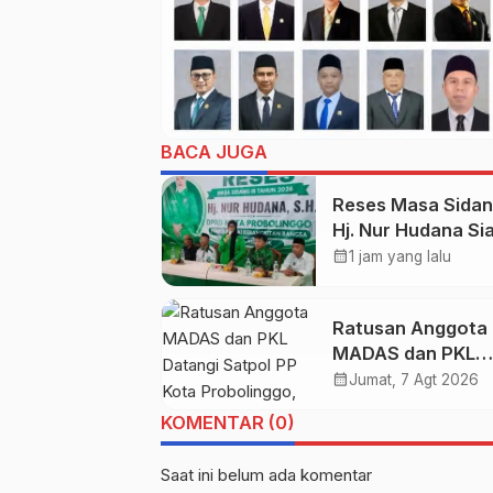
BACA JUGA
Reses Masa Sidang 
Hj. Nur Hudana Si
Perjuangkan Aspir
calendar_month
1 jam yang lalu
Warga Kedopok di
APBD
Ratusan Anggota
MADAS dan PKL
Datangi Satpol PP
calendar_month
Jumat, 7 Agt 2026
Probolinggo, Bah
KOMENTAR (0)
Penataan PKL
Saat ini belum ada komentar