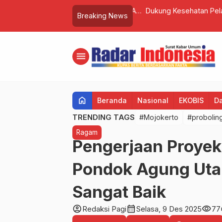
kan Karya Bakti TNI Semester II T.A
Dukung Kesehatan Pelajar, 
Breaking News
Gresik
menu
home
Beranda
Nasional
EKOBIS
D
TRENDING TAGS
#Mojokerto
#probolin
Ragam
Pengerjaan Proyek
Pondok Agung Uta
Sangat Baik
account_circle
calendar_month
visibility
Redaksi Pagi
Selasa, 9 Des 2025
77