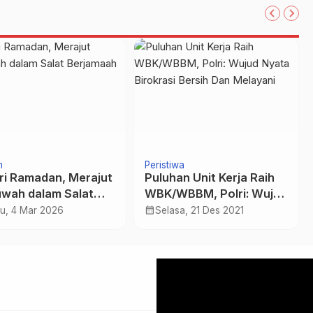
m
Peristiwa
ri Ramadan, Merajut
Puluhan Unit Kerja Raih
wah dalam Salat
WBK/WBBM, Polri: Wujud
amaah
Nyata Birokrasi Bersih
calendar_month
u, 4 Mar 2026
Selasa, 21 Des 2021
Dan Melayani
Pemutar
Video