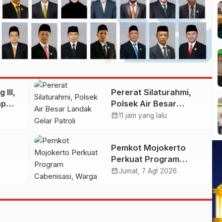
III,
Pererat Silaturahmi,
ap
Polsek Air Besar
asi
Landak Gelar Patroli
calendar_month
11 jam yang lalu
Dialogis dan Himbauan
Kamtibmas di Desa
Pemkot Mojokerto
Serimbu
Perkuat Program
 Kota
Cabenisasi, Warga
calendar_month
Jumat, 7 Agt 2026
as
Dibekali Teknik
Budidaya Cabai dan
Peluang Usahanya