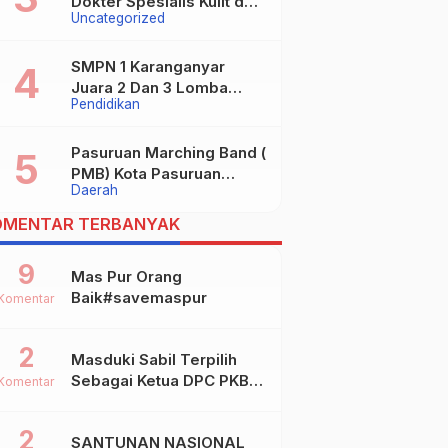
Dokter Spesialis Kulit dan
Uncategorized
digugat ?
Kelamin
SMPN 1 Karanganyar
Juara 2 Dan 3 Lomba
Pendidikan
Kaligrafi Tingkat
Kabupaten
Pasuruan Marching Band (
PMB) Kota Pasuruan
Daerah
Akhirnya Raih Dua Gelar
Juara Dalam Kejurprov
OMENTAR TERBANYAK
Jatim 2024
9
Mas Pur Orang
Baik#savemaspur
Komentar
2
Masduki Sabil Terpilih
Sebagai Ketua DPC PKB
Komentar
Kota Mojokerto
2
SANTUNAN NASIONAL