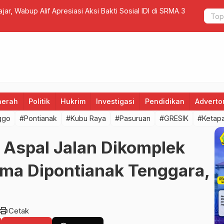
Wabup Alif Apresiasi Aksi Bakti Sosial IDI di SRMA 37
Satlantas P
Pengguna 
aerah
Politik
Hukrim
Investigasi
Pendidikan
Advertor
ggo
#Pontianak
#Kubu Raya
#Pasuruan
#GRESIK
#Ketap
 Aspal Jalan Dikomplek
ma Dipontianak Tenggara,
print
Cetak