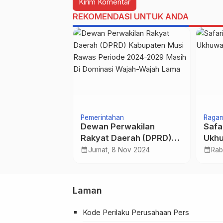
REKOMENDASI UNTUK ANDA
Pemerintahan
Raga
f Dorong Link
Dewan Perwakilan
Safa
 Vokasi-
Rakyat Daerah (DPRD)
Ukhu
ntuk Buka
Kabupaten Musi Rawas
Berj
calendar_month
calendar_month
 Jun 2026
Jumat, 8 Nov 2024
Rab
rja Lebih Luas
Periode 2024-2029
Masih Di Dominasi
Wajah-Wajah Lama
Laman
Kode Perilaku Perusahaan Pers