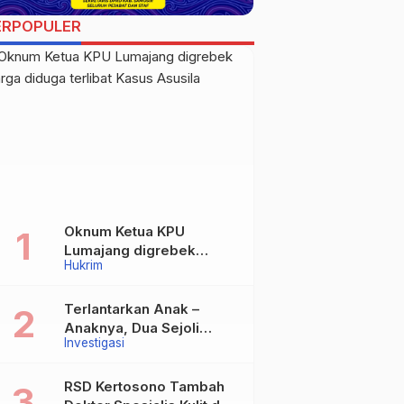
ERPOPULER
Oknum Ketua KPU
Lumajang digrebek
Hukrim
warga diduga terlibat
Kasus Asusila
Terlantarkan Anak –
Anaknya, Dua Sejoli
Investigasi
Tanpa Ikatan Pernikahan
Asal Jatisari Kecamatan
Geger Madiun dan
RSD Kertosono Tambah
Maospati Magetan Siap