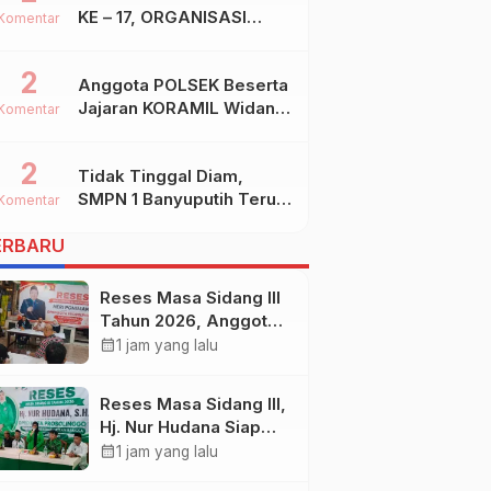
KE – 17, ORGANISASI
Komentar
SHIDDIQIYYAH
2
Anggota POLSEK Beserta
Jajaran KORAMIL Widang,
Komentar
Melakukan Pengamanan
Kegiatan Ke 2 ( Dua )
2
Tidak Tinggal Diam,
PHBN Di Ds.NGADIPURO
SMPN 1 Banyuputih Terus
Kec.WIDANG Kab.TUBAN
Komentar
Berbenah Dan Mengukir
ERBARU
Prestasi
Reses Masa Sidang III
Tahun 2026, Anggota
DPRD Kota
calendar_month
1 jam yang lalu
Probolinggo Fraksi
Partai Gerindra Heri
Reses Masa Sidang III,
Poniman Gandeng
Hj. Nur Hudana Siap
PUPR Jemput Aspirasi
Perjuangkan Aspirasi
calendar_month
1 jam yang lalu
Warga
Warga Kedopok di