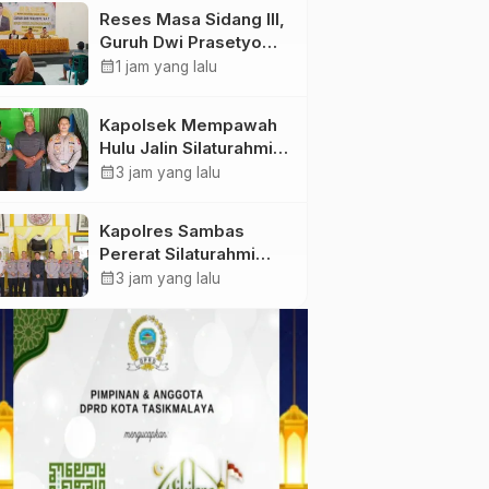
APBD
Reses Masa Sidang III,
Guruh Dwi Prasetyo
Dorong Perbaikan
calendar_month
1 jam yang lalu
Jalan dan Plengsengan
di Kedopok
Kapolsek Mempawah
Hulu Jalin Silaturahmi
dengan Ketua MABM
calendar_month
3 jam yang lalu
Kecamatan Mempawah
Hulu
Kapolres Sambas
Pererat Silaturahmi
Dengan Keraton
calendar_month
3 jam yang lalu
Alwatzikhoebillah
Kesultanan Sambas,
Perkuat Sinergi
Menjaga Kamtibmas