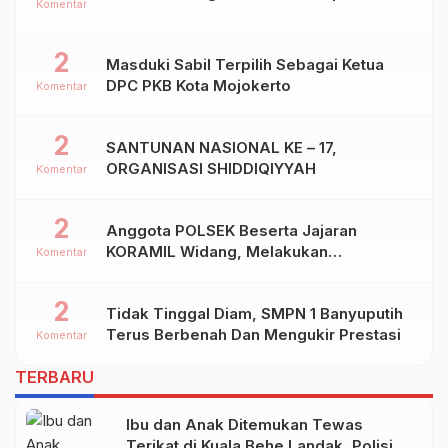
Komentar
2
Masduki Sabil Terpilih Sebagai Ketua
DPC PKB Kota Mojokerto
Komentar
2
SANTUNAN NASIONAL KE – 17,
ORGANISASI SHIDDIQIYYAH
Komentar
2
Anggota POLSEK Beserta Jajaran
KORAMIL Widang, Melakukan
Komentar
Pengamanan Kegiatan Ke 2 ( Dua ) PHBN
Di Ds.NGADIPURO Kec.WIDANG
2
Tidak Tinggal Diam, SMPN 1 Banyuputih
Kab.TUBAN
Terus Berbenah Dan Mengukir Prestasi
Komentar
TERBARU
Ibu dan Anak Ditemukan Tewas
Terikat di Kuala Behe Landak, Polisi