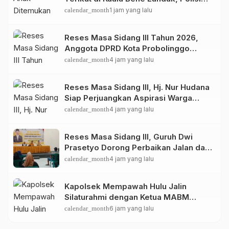
Selidiki Kasusnya
calendar_month
1 jam yang lalu
Reses Masa Sidang III Tahun 2026,
Anggota DPRD Kota Probolinggo
Fraksi Partai Gerindra Heri Poniman
calendar_month
4 jam yang lalu
Gandeng PUPR Jemput Aspirasi
Warga
Reses Masa Sidang III, Hj. Nur Hudana
Siap Perjuangkan Aspirasi Warga
Kedopok di APBD
calendar_month
4 jam yang lalu
Reses Masa Sidang III, Guruh Dwi
Prasetyo Dorong Perbaikan Jalan dan
Plengsengan di Kedopok
calendar_month
4 jam yang lalu
Kapolsek Mempawah Hulu Jalin
Silaturahmi dengan Ketua MABM
Kecamatan Mempawah Hulu
calendar_month
6 jam yang lalu