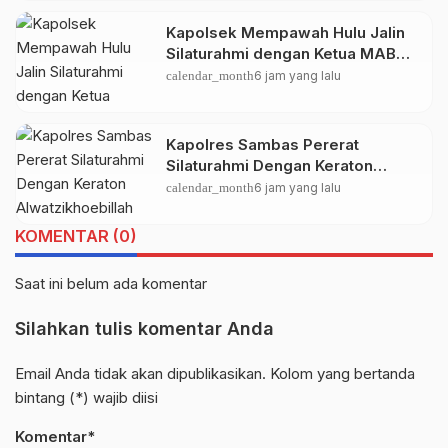
Kapolsek Mempawah Hulu Jalin
Silaturahmi dengan Ketua MABM
Kecamatan Mempawah Hulu
calendar_month
6 jam yang lalu
Kapolres Sambas Pererat
Silaturahmi Dengan Keraton
Alwatzikhoebillah Kesultanan
calendar_month
6 jam yang lalu
Sambas, Perkuat Sinergi Menjaga
Kamtibmas
KOMENTAR (0)
Saat ini belum ada komentar
Silahkan tulis komentar Anda
Email Anda tidak akan dipublikasikan. Kolom yang bertanda
bintang (*) wajib diisi
Komentar*