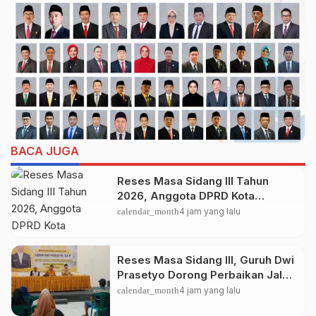
BACA JUGA
Reses Masa Sidang III Tahun
2026, Anggota DPRD Kota
Probolinggo Fraksi Partai
calendar_month
4 jam yang lalu
Gerindra Heri Poniman Gandeng
PUPR Jemput Aspirasi Warga
Reses Masa Sidang III, Guruh Dwi
Prasetyo Dorong Perbaikan Jalan
dan Plengsengan di Kedopok
calendar_month
4 jam yang lalu