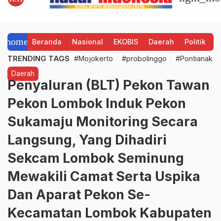
home
Beranda
Nasional
EKOBIS
Daerah
Politik
H
TRENDING TAGS
#Mojokerto
#probolinggo
#Pontianak
Daerah
Penyaluran (BLT) Pekon Tawan
Pekon Lombok Induk Pekon
Sukamaju Monitoring Secara
Langsung, Yang Dihadiri
Sekcam Lombok Seminung
Mewakili Camat Serta Uspika
Dan Aparat Pekon Se-
Kecamatan Lombok Kabupaten