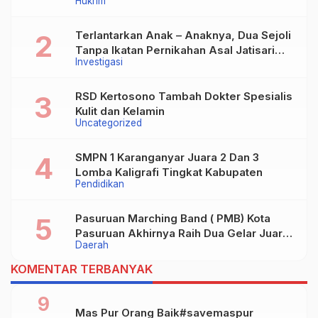
Hukrim
Terlantarkan Anak – Anaknya, Dua Sejoli
Tanpa Ikatan Pernikahan Asal Jatisari
Investigasi
Kecamatan Geger Madiun dan Maospati
Magetan Siap digugat ?
RSD Kertosono Tambah Dokter Spesialis
Kulit dan Kelamin
Uncategorized
SMPN 1 Karanganyar Juara 2 Dan 3
Lomba Kaligrafi Tingkat Kabupaten
Pendidikan
Pasuruan Marching Band ( PMB) Kota
Pasuruan Akhirnya Raih Dua Gelar Juara
Daerah
Dalam Kejurprov Jatim 2024
KOMENTAR TERBANYAK
9
Mas Pur Orang Baik#savemaspur