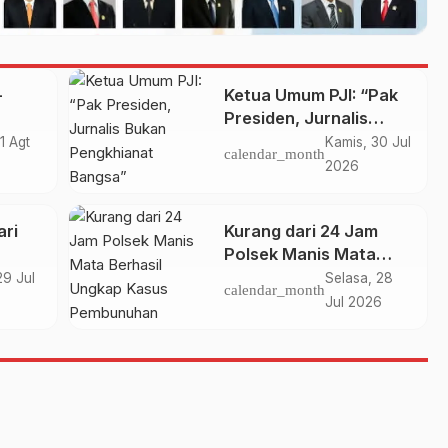
-
Ketua Umum PJI: “Pak
Presiden, Jurnalis
Bukan Pengkhianat
1 Agt
Kamis, 30 Jul
calendar_month
alau
Bangsa”
2026
ri
Kurang dari 24 Jam
Polsek Manis Mata
n,
Berhasil Ungkap Kasus
29 Jul
Selasa, 28
calendar_month
Pembunuhan Korban
Jul 2026
h
Orang Hilang di Desa
Seguling