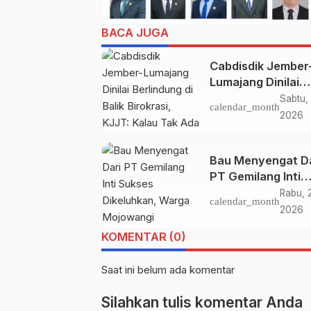
BACA JUGA
Cabdisdik Jember
Lumajang Dinilai
Berlindung di Balik
Sabtu, 
calendar_month
Birokrasi, KJJT: K
2026
Tak Ada yang
Disembunyikan,
Bau Menyengat Da
Kenapa Takut
PT Gemilang Inti
Klarifikasi
Sukses Dikeluhka
Rabu, 
calendar_month
Warga Mojowangi
2026
Mojowarno Resa
KOMENTAR (0)
Saat ini belum ada komentar
Silahkan tulis komentar Anda