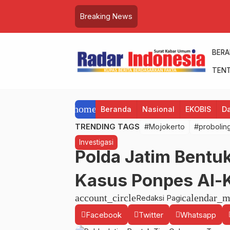
Breaking News
BER
TENT
home
Beranda
Nasional
EKOBIS
D
TRENDING TAGS
#Mojokerto
#probolin
Investigasi
Polda Jatim Bentu
Kasus Ponpes Al-K
account_circle
calendar_m
Redaksi Pagi
Facebook
Twitter
Whatsapp