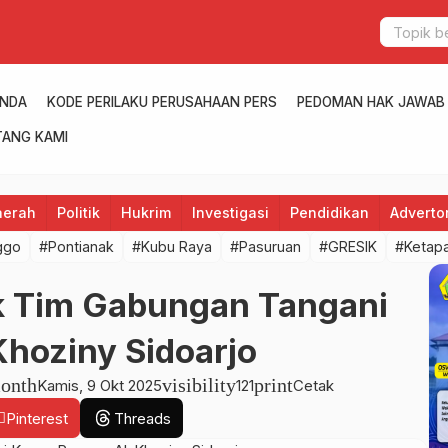
ANDA
KODE PERILAKU PERUSAHAAN PERS
PEDOMAN HAK JAWAB
ANG KAMI
aerah
Politik
Hukrim
Investigasi
Pendidikan
Advertor
ggo
#Pontianak
#Kubu Raya
#Pasuruan
#GRESIK
#Ketap
k Tim Gabungan Tangani
hoziny Sidoarjo
onth
visibility
print
Kamis, 9 Okt 2025
121
Cetak
Pinterest
Threads