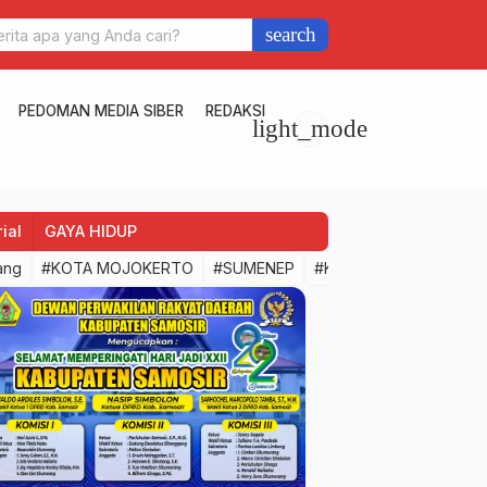
search
PEDOMAN MEDIA SIBER
REDAKSI
light_mode
ial
GAYA HIDUP
ang
#KOTA MOJOKERTO
#SUMENEP
#Kodim 0815/Mojokert