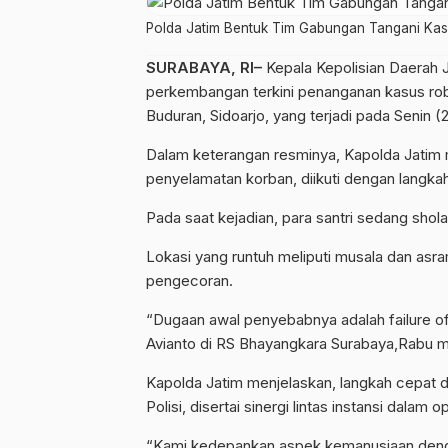
Polda Jatim Bentuk Tim Gabungan Tangani Kas
SURABAYA, RI–
Kepala Kepolisian Daerah 
perkembangan terkini penanganan kasus ro
Buduran, Sidoarjo, yang terjadi pada Senin (2
Dalam keterangan resminya, Kapolda Jatim 
penyelamatan korban, diikuti dengan langka
Pada saat kejadian, para santri sedang shol
Lokasi yang runtuh meliputi musala dan asr
pengecoran.
“Dugaan awal penyebabnya adalah failure of 
Avianto di RS Bhayangkara Surabaya,Rabu m
Kapolda Jatim menjelaskan, langkah cepat d
Polisi, disertai sinergi lintas instansi dalam
“Kami kedepankan aspek kemanusiaan denga