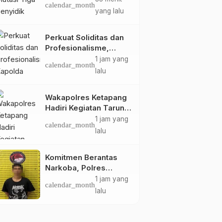
calendar_month
Efektivitas dan
yang lalu
Kelancaran Proses
Penyidikan
Perkuat Soliditas dan
Profesionalisme,
Kapolda Kalbar Tatap
1 jam yang
calendar_month
Muka Bersama
lalu
Personel Polres
Ketapang Saat
Wakapolres Ketapang
Kunjungan Kerja
Hadiri Kegiatan Taruna
Akmil Bhakti Sekolah
1 jam yang
calendar_month
Rakyat di Ketapang
lalu
Komitmen Berantas
Narkoba, Polres
Ketapang Amankan
1 jam yang
calendar_month
Dua Pelaku, Ganja
lalu
seberat 28,94 gram
Turut Diamankan