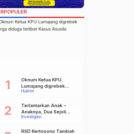
ERPOPULER
Oknum Ketua KPU
Lumajang digrebek
Hukrim
warga diduga terlibat
Kasus Asusila
Terlantarkan Anak –
Anaknya, Dua Sejoli
Investigasi
Tanpa Ikatan Pernikahan
Asal Jatisari Kecamatan
Geger Madiun dan
RSD Kertosono Tambah