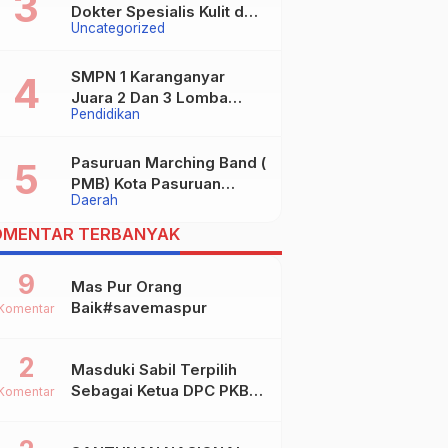
Maospati Magetan Siap
Dokter Spesialis Kulit dan
Uncategorized
digugat ?
Kelamin
SMPN 1 Karanganyar
Juara 2 Dan 3 Lomba
Pendidikan
Kaligrafi Tingkat
Kabupaten
Pasuruan Marching Band (
PMB) Kota Pasuruan
Daerah
Akhirnya Raih Dua Gelar
Juara Dalam Kejurprov
OMENTAR TERBANYAK
Jatim 2024
9
Mas Pur Orang
Baik#savemaspur
Komentar
2
Masduki Sabil Terpilih
Sebagai Ketua DPC PKB
Komentar
Kota Mojokerto