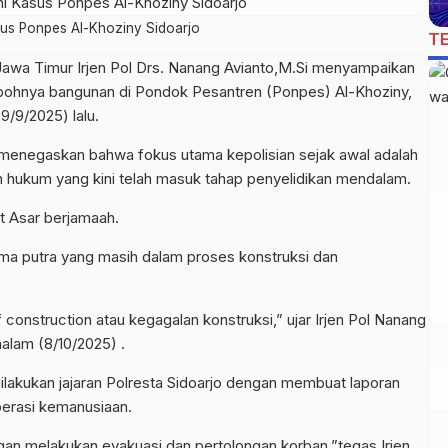
us Ponpes Al-Khoziny Sidoarjo
T
Jawa Timur Irjen Pol Drs. Nanang Avianto,M.Si menyampaikan
bohnya bangunan di Pondok Pesantren (Ponpes) Al-Khoziny,
9/9/2025) lalu.
menegaskan bahwa fokus utama kepolisian sejak awal adalah
h hukum yang kini telah masuk tahap penyelidikan mendalam.
at Asar berjamaah.
ama putra yang masih dalam proses konstruksi dan
construction atau kegagalan konstruksi,” ujar Irjen Pol Nanang
alam (8/10/2025) .
ilakukan jajaran Polresta Sidoarjo dengan membuat laporan
 operasi kemanusiaan.
n melakukan evakuasi dan pertolongan korban,”tegas Irjen