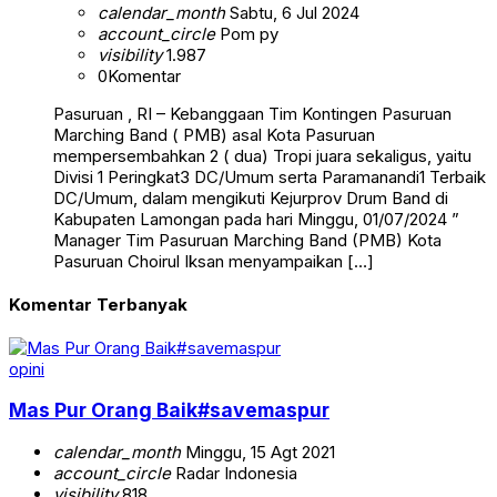
calendar_month
Sabtu, 6 Jul 2024
account_circle
Pom py
visibility
1.987
0
Komentar
Pasuruan , RI – Kebanggaan Tim Kontingen Pasuruan
Marching Band ( PMB) asal Kota Pasuruan
mempersembahkan 2 ( dua) Tropi juara sekaligus, yaitu
Divisi 1 Peringkat3 DC/Umum serta Paramanandi1 Terbaik
DC/Umum, dalam mengikuti Kejurprov Drum Band di
Kabupaten Lamongan pada hari Minggu, 01/07/2024 ”
Manager Tim Pasuruan Marching Band (PMB) Kota
Pasuruan Choirul Iksan menyampaikan […]
Komentar Terbanyak
opini
Mas Pur Orang Baik#savemaspur
calendar_month
Minggu, 15 Agt 2021
account_circle
Radar Indonesia
visibility
818