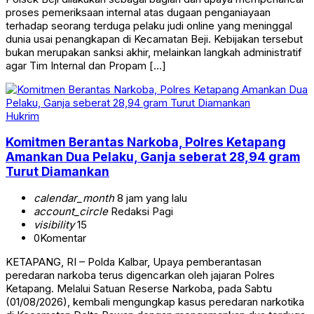
proses pemeriksaan internal atas dugaan penganiayaan
terhadap seorang terduga pelaku judi online yang meninggal
dunia usai penangkapan di Kecamatan Beji. Kebijakan tersebut
bukan merupakan sanksi akhir, melainkan langkah administratif
agar Tim Internal dan Propam […]
Hukrim
Komitmen Berantas Narkoba, Polres Ketapang
Amankan Dua Pelaku, Ganja seberat 28,94 gram
Turut Diamankan
calendar_month
8 jam yang lalu
account_circle
Redaksi Pagi
visibility
15
0
Komentar
KETAPANG, RI – Polda Kalbar, Upaya pemberantasan
peredaran narkoba terus digencarkan oleh jajaran Polres
Ketapang. Melalui Satuan Reserse Narkoba, pada Sabtu
(01/08/2026), kembali mengungkap kasus peredaran narkotika