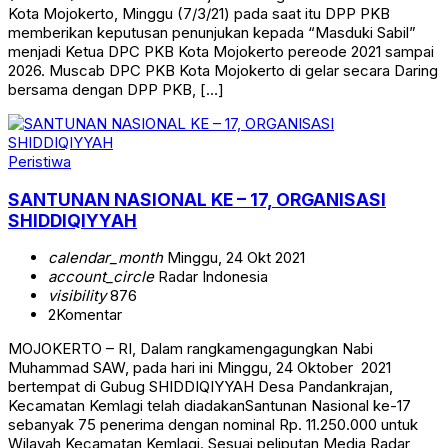
Kota Mojokerto, Minggu (7/3/21) pada saat itu DPP PKB
memberikan keputusan penunjukan kepada “Masduki Sabil”
menjadi Ketua DPC PKB Kota Mojokerto pereode 2021 sampai
2026. Muscab DPC PKB Kota Mojokerto di gelar secara Daring
bersama dengan DPP PKB, […]
Peristiwa
SANTUNAN NASIONAL KE – 17, ORGANISASI
SHIDDIQIYYAH
calendar_month
Minggu, 24 Okt 2021
account_circle
Radar Indonesia
visibility
876
2
Komentar
MOJOKERTO – RI, Dalam rangkamengagungkan Nabi
Muhammad SAW, pada hari ini Minggu, 24 Oktober 2021
bertempat di Gubug SHIDDIQIYYAH Desa Pandankrajan,
Kecamatan Kemlagi telah diadakanSantunan Nasional ke-17
sebanyak 75 penerima dengan nominal Rp. 11.250.000 untuk
Wilayah Kecamatan Kemlagi. Sesuai peliputan Media Radar