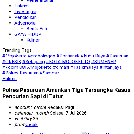
Pemerintahan
Hukrim
Investigasi
Pendidikan
Advertorial
Berita Foto
GAYA HIDUP
Kuliner
Trending Tags
#Mojokerto
#probolinggo
#Pontianak
#Kubu Raya
#Pasuruan
#GRESIK
#Ketapang
#KOTA MOJOKERTO
#SUMENEP
#Kodim 0815/Mojokerto
#cimahi
#Tasikmalaya
#Intan jaya
#Polres Pasuruan
#Samosir
Hukrim
Polres Pasuruan Amankan Tiga Tersangka Kasus
Pencurian Sapi di Tutur
account_circle
Redaksi Pagi
calendar_month
Selasa, 7 Jul 2026
visibility
35
print
Cetak