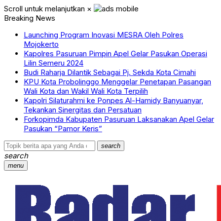
Scroll untuk melanjutkan
×
Breaking News
Launching Program Inovasi MESRA Oleh Polres
Mojokerto
Kapolres Pasuruan Pimpin Apel Gelar Pasukan Operasi
Lilin Semeru 2024
Budi Raharja Dilantik Sebagai Pj. Sekda Kota Cimahi
KPU Kota Probolinggo Menggelar Penetapan Pasangan
Wali Kota dan Wakil Wali Kota Terpilih
Kapolri Silaturahmi ke Ponpes Al-Hamidy Banyuanyar,
Tekankan Sinergitas dan Persatuan
Forkopimda Kabupaten Pasuruan Laksanakan Apel Gelar
Pasukan “Pamor Keris”
search
search
menu