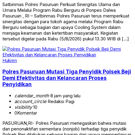
Satbinmas Polres Pasuruan Perkuat Sinergitas Ulama dan
Umara Melalui Program Rabu Berguru di Ponpes Dalwa
Pasuruan , RI – Satbinmas Polres Pasuruan terus memperkuat
sinergitas dengan para tokoh agama melalui Program Rabu
Berguru sebagai bagian dari upaya Cooling System dalam
menjaga keamanan dan ketertiban masyarakat. Kegiatan
tersebut digelar pada Rabu (5/8/2026) pukul 13.30 WIB di […]
Hukrim
Polres Pasuruan Mutasi Tiga Penyidik Polsek Beji
Demi Efektivitas dan Kelancaran Proses
Penyidikan
calendar_month
8 jam yang lalu
account_circle
Redaksi Pagi
visibility
10
0
Komentar
PASURUAN,RI- Polres Pasuruan menegaskan bahwa mutasi
dan penonaktifan sementara (nonjob) terhadap tiga penyidik
Polsek Beji dilakukan sebagai bagian dari upaya memperlancar