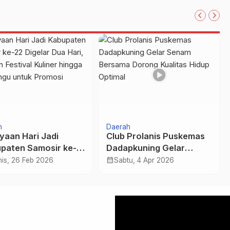
m
Daerah
yaan Hari Jadi
Club Prolanis Puskemas
paten Samosir ke-
Dadapkuning Gelar
igelar Dua Hari,
Senam Bersama Dorong
calendar_month
is, 26 Feb 2026
Sabtu, 4 Apr 2026
rkan Festival Kuliner
Kualitas Hidup Optimal
ga Band Ungu untuk
osi
Pemutar
Video