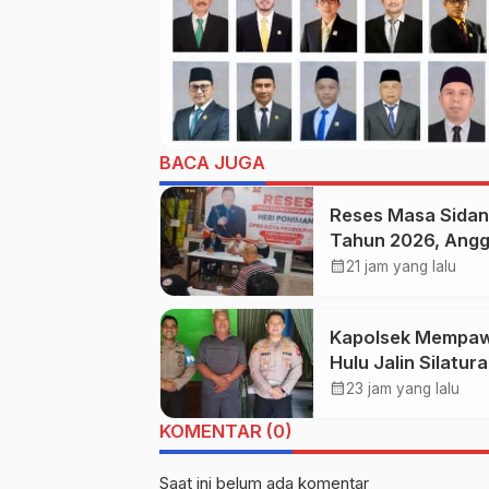
BACA JUGA
Reses Masa Sidang
Tahun 2026, Ang
DPRD Kota
calendar_month
21 jam yang lalu
Probolinggo Fraks
Partai Gerindra He
Kapolsek Mempa
Poniman Ganden
Hulu Jalin Silatur
PUPR Jemput Aspi
dengan Ketua M
calendar_month
Warga
23 jam yang lalu
Kecamatan Mem
KOMENTAR (0)
Hulu
Saat ini belum ada komentar