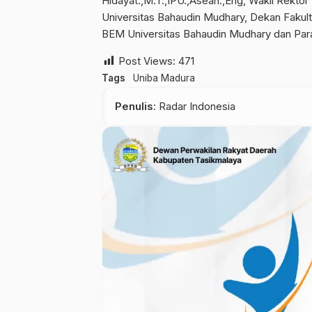
Hidayat.,M.T.,IPU.,Asean.,Eng, Wakil Rektor
Universitas Bahaudin Mudhary, Dekan Fakult
BEM Universitas Bahaudin Mudhary dan Par
Post Views:
471
Tags
Uniba Madura
Penulis
: Radar Indonesia