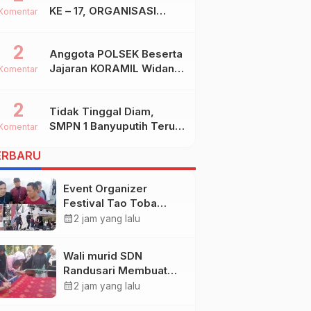
KE – 17, ORGANISASI
Komentar
SHIDDIQIYYAH
2
Anggota POLSEK Beserta
Jajaran KORAMIL Widang,
Komentar
Melakukan Pengamanan
Kegiatan Ke 2 ( Dua )
2
Tidak Tinggal Diam,
PHBN Di Ds.NGADIPURO
SMPN 1 Banyuputih Terus
Kec.WIDANG Kab.TUBAN
Komentar
Berbenah Dan Mengukir
ERBARU
Prestasi
Event Organizer
Festival Tao Toba
Joujou 2026 Larang
calendar_month
2 jam yang lalu
Wartawan Samosir
Untuk Dokumentasi di
Wali murid SDN
Panggung
Randusari Membuat
Batik Cap untuk
calendar_month
2 jam yang lalu
seragam sekolah