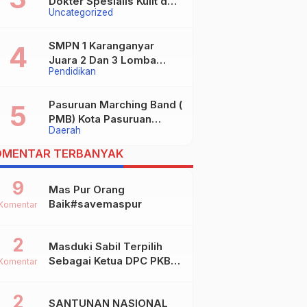
Dokter Spesialis Kulit dan
Uncategorized
digugat ?
Kelamin
SMPN 1 Karanganyar
Juara 2 Dan 3 Lomba
Pendidikan
Kaligrafi Tingkat
Kabupaten
Pasuruan Marching Band (
PMB) Kota Pasuruan
Daerah
Akhirnya Raih Dua Gelar
Juara Dalam Kejurprov
OMENTAR TERBANYAK
Jatim 2024
9
Mas Pur Orang
Baik#savemaspur
Komentar
2
Masduki Sabil Terpilih
Sebagai Ketua DPC PKB
Komentar
Kota Mojokerto
2
SANTUNAN NASIONAL