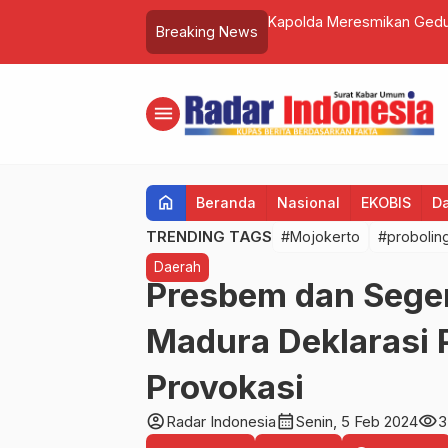
rimsus, Irjen Nico Afinta: Menunjang
Usai dilantik Bapak Burlian S.Sos pastik
Breaking News
harus ikut seleksi
menu
home
Beranda
Nasional
EKOBIS
D
TRENDING TAGS
#Mojokerto
#probolin
Daerah
Presbem dan Sege
Madura Deklarasi 
Provokasi
account_circle
calendar_month
visibility
Radar Indonesia
Senin, 5 Feb 2024
3