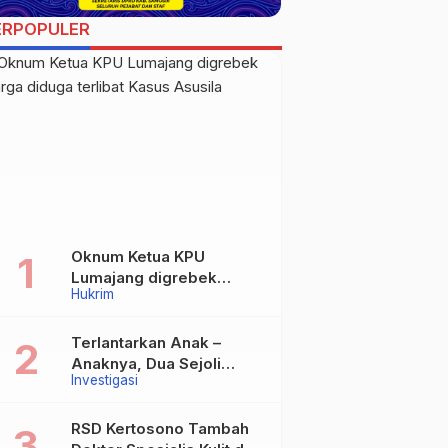
ERPOPULER
Oknum Ketua KPU
Lumajang digrebek
Hukrim
warga diduga terlibat
Kasus Asusila
Terlantarkan Anak –
Anaknya, Dua Sejoli
Investigasi
Tanpa Ikatan Pernikahan
Asal Jatisari Kecamatan
Geger Madiun dan
RSD Kertosono Tambah
Maospati Magetan Siap