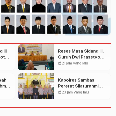
 III
Reses Masa Sidang III,
gota
Guruh Dwi Prasetyo
Dorong Perbaikan
calendar_month
21 jam yang lalu
i
Jalan dan Plengsengan
ri
di Kedopok
wah
Kapolres Sambas
g
ahmi
Pererat Silaturahmi
rasi
ABM
Dengan Keraton
calendar_month
23 jam yang lalu
pawah
Alwatzikhoebillah
Kesultanan Sambas,
Perkuat Sinergi
Menjaga Kamtibmas