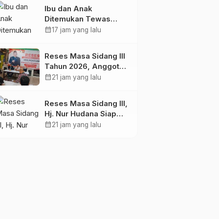
Anak.
Ibu dan Anak
Ditemukan Tewas
Terikat di Kuala Behe
calendar_month
17 jam yang lalu
Landak, Polisi Selidiki
Kasusnya
Reses Masa Sidang III
Tahun 2026, Anggota
DPRD Kota
calendar_month
21 jam yang lalu
Probolinggo Fraksi
Partai Gerindra Heri
Reses Masa Sidang III,
Poniman Gandeng
Hj. Nur Hudana Siap
PUPR Jemput Aspirasi
Perjuangkan Aspirasi
calendar_month
21 jam yang lalu
Warga
Warga Kedopok di
APBD