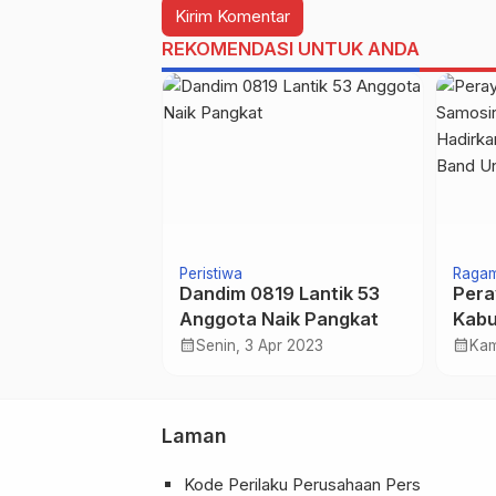
REKOMENDASI UNTUK ANDA
Peristiwa
Raga
 II DPRD,
Dandim 0819 Lantik 53
Pera
Perderoda BTT
Anggota Naik Pangkat
Kabu
Peta Jalan
22 D
calendar_month
calendar_month
eb 2026
Senin, 3 Apr 2023
Kam
n Pengawasan.
Hadi
hing
Prom
Laman
Kode Perilaku Perusahaan Pers