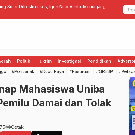
an seluruh honorer Kantor Camat Luas
Tak Hanya 
aerah
Politik
Hukrim
Investigasi
Pendidikan
Advertor
ggo
#Pontianak
#Kubu Raya
#Pasuruan
#GRESIK
#Ketap
nap Mahasiswa Uniba
Pemilu Damai dan Tolak
print
75
Cetak