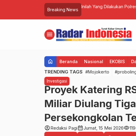
Marhaen Motivasi Manajemen RSD
Inilah Yang Dilakukan Polr
Breaking News
umber Daya Manusia sebagai Insan
Terapis Pijat
menu
home
Beranda
Nasional
EKOBIS
D
TRENDING TAGS
#Mojokerto
#probolin
Investigasi
Proyek Katering 
Miliar Diulang Tig
Persekongkolan Te
account_circle
calendar_month
visibility
Redaksi Pagi
Jumat, 15 Mei 2026
119