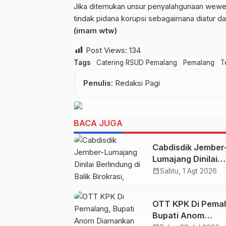
‎Jika ditemukan unsur penyalahgunaan wewe
tindak pidana korupsi sebagaimana diatur d
(imam wtw)
Post Views:
134
Tags
Catering RSUD Pemalang
Pemalang
T
Penulis
: Redaksi Pagi
BACA JUGA
Cabdisdik Jember
Lumajang Dinilai
Berlindung di Balik
calendar_month
Sabtu, 1 Agt 2026
Birokrasi, KJJT: K
Tak Ada yang
OTT KPK Di Pemal
Disembunyikan,
Bupati Anom
Kenapa Takut