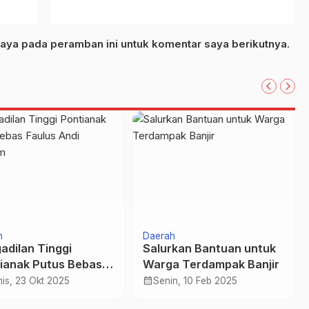
aya pada peramban ini untuk komentar saya berikutnya.
m
Daerah
adilan Tinggi
Salurkan Bantuan untuk
ianak Putus Bebas
Warga Terdampak Banjir
us Andi Mursalim
calendar_month
is, 23 Okt 2025
Senin, 10 Feb 2025