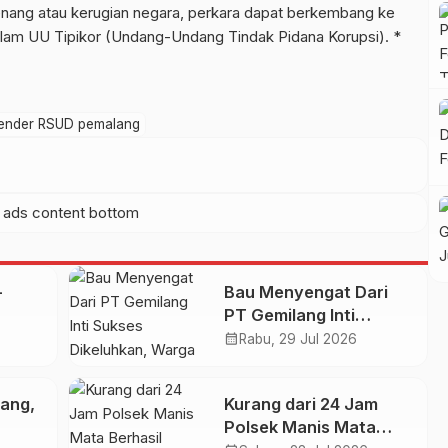
nang atau kerugian negara, perkara dapat berkembang ke
alam UU Tipikor (Undang-Undang Tindak Pidana Korupsi). *
ender RSUD pemalang
-
Bau Menyengat Dari
PT Gemilang Inti
Sukses Dikeluhkan,
calendar_month
Rabu, 29 Jul 2026
alau
Warga Mojowangi
Mojowarno Resah
ang,
Kurang dari 24 Jam
Polsek Manis Mata