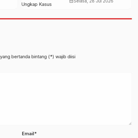
t
Berhasil Ungkap Kasus
calendar_month
Selasa, 28 Jul 2026
dan
Pembunuhan Korban
Orang Hilang di Desa
Seguling
yang bertanda bintang (*) wajib diisi
Email*