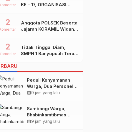
KE – 17, ORGANISASI
Komentar
SHIDDIQIYYAH
2
Anggota POLSEK Beserta
Jajaran KORAMIL Widang,
Komentar
Melakukan Pengamanan
Kegiatan Ke 2 ( Dua )
2
Tidak Tinggal Diam,
PHBN Di Ds.NGADIPURO
SMPN 1 Banyuputih Terus
Kec.WIDANG Kab.TUBAN
Komentar
Berbenah Dan Mengukir
ERBARU
Prestasi
Peduli Kenyamanan
Warga, Dua Personel
Polsek Nanga Tayap
calendar_month
9 jam yang lalu
Turun Langsung Siram
Jalan Berdebu
Sambangi Warga,
Bhabinkamtibmas
Desa Sungai Kelik Ajak
calendar_month
9 jam yang lalu
Masyarakat Jaga