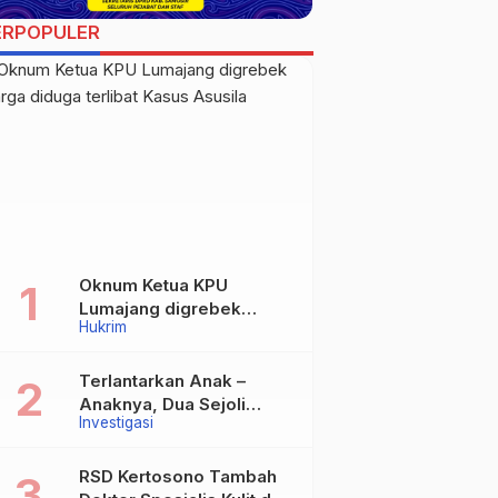
ERPOPULER
Oknum Ketua KPU
Lumajang digrebek
Hukrim
warga diduga terlibat
Kasus Asusila
Terlantarkan Anak –
Anaknya, Dua Sejoli
Investigasi
Tanpa Ikatan Pernikahan
Asal Jatisari Kecamatan
Geger Madiun dan
RSD Kertosono Tambah
Maospati Magetan Siap