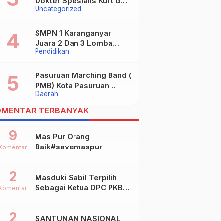
Dokter Spesialis Kulit dan
Uncategorized
digugat ?
Kelamin
SMPN 1 Karanganyar
Juara 2 Dan 3 Lomba
Pendidikan
Kaligrafi Tingkat
Kabupaten
Pasuruan Marching Band (
PMB) Kota Pasuruan
Daerah
Akhirnya Raih Dua Gelar
Juara Dalam Kejurprov
OMENTAR TERBANYAK
Jatim 2024
9
Mas Pur Orang
Baik#savemaspur
Komentar
2
Masduki Sabil Terpilih
Sebagai Ketua DPC PKB
Komentar
Kota Mojokerto
2
SANTUNAN NASIONAL