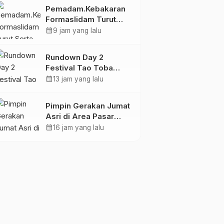
Kamtibmas Jelang
Pemadam.Kebakaran
Tuba Adat
Formaslidam Turut
Serta Memadamkan
calendar_month
9 jam yang lalu
Api DiLahan Gambut
Komplek Bhayangkara
Rundown Day 2
Permai.
Festival Tao Toba
Joujou 2026,
calendar_month
13 jam yang lalu
Workshop
Pengembangan UMKM
Pimpin Gerakan Jumat
Asri di Area Pasar
Krempyeng, Bupati
calendar_month
16 jam yang lalu
Gresik Ingatkan
Dampak Perubahan
Iklim