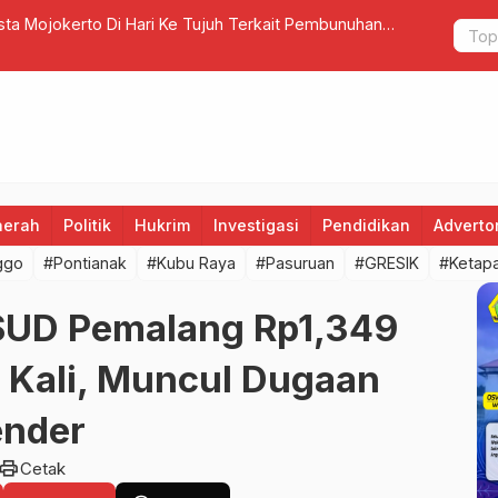
esta Mojokerto Di Hari Ke Tujuh Terkait Pembunuhan
Kebakaran 
Menduga D
aerah
Politik
Hukrim
Investigasi
Pendidikan
Advertor
ggo
#Pontianak
#Kubu Raya
#Pasuruan
#GRESIK
#Ketap
RSUD Pemalang Rp1,349
a Kali, Muncul Dugaan
nder ‎
print
Cetak