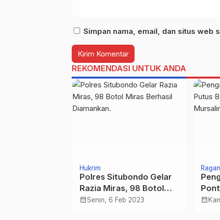
Simpan nama, email, dan situs web s
REKOMENDASI UNTUK ANDA
Hukrim
Raga
lianget Barat
Polres Situbondo Gelar
Peng
inasi Covid-19
Razia Miras, 98 Botol
Pont
gka “Gerai
Miras Berhasil
Faul
calendar_month
calendar_month
Jul 2021
Senin, 6 Feb 2023
Kam
Presisi Bhakti
Diamankan.