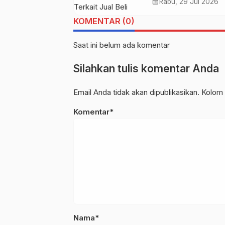
Diamankan Terkai
calendar_month
Klarifikasi
Rabu, 29 Jul 2026
Jual Beli Proyek 
KOMENTAR (0)
Jabatan
Saat ini belum ada komentar
Silahkan tulis komentar Anda
Email Anda tidak akan dipublikasikan. Kolom 
Komentar*
Nama*