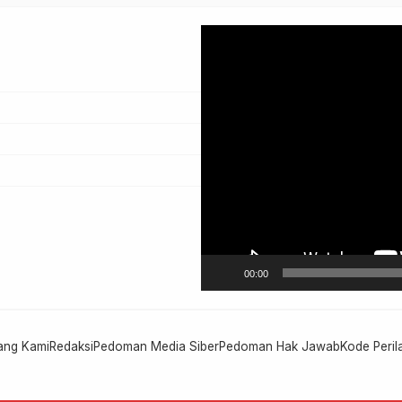
Pemutar
Video
00:00
ang Kami
Redaksi
Pedoman Media Siber
Pedoman Hak Jawab
Kode Peril