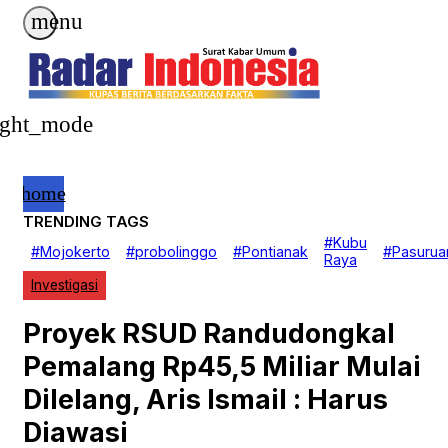
menu
ight_mode
home
TRENDING TAGS
Beranda
#Kubu
#Mojokerto
#probolinggo
#Pontianak
#Pasurua
Nasional
Raya
EKOBIS
Investigasi
Daerah
Politik
Hukrim
Proyek RSUD Randudongkal
Investigasi
Pendidikan
Pemalang Rp45,5 Miliar Mulai
Advertorial
GAYA HIDUP
Dilelang, Aris Ismail : Harus
Diawasi