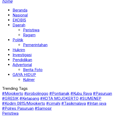
home
Beranda
Nasional
EKOBIS
Daerah
Peristiwa
Ragam
Politik
Pemerintahan
Hukrim
Investigasi
Pendidikan
Advertorial
Berita Foto
GAYA HIDUP
Kuliner
Trending Tags
#Mojokerto
#probolinggo
#Pontianak
#Kubu Raya
#Pasuruan
#GRESIK
#Ketapang
#KOTA MOJOKERTO
#SUMENEP
#Kodim 0815/Mojokerto
#cimahi
#Tasikmalaya
#Intan jaya
#Polres Pasuruan
#Samosir
Peristiwa